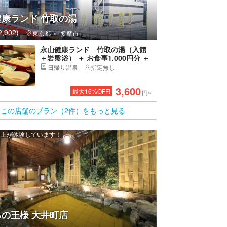
康ランド 竹取の湯
,902)
東京都
多摩市
永山健康ランド 竹取の湯（入館
＋岩盤浴） ＋ お食事1,000円分 ＋
ソフトドリンク無料
日帰り温泉
指定無し
3,600
最大
16
%OFF!
円~
この店舗のプラン（2件）をもっと見る
 人以上が体験しています！
の王様 大井町店