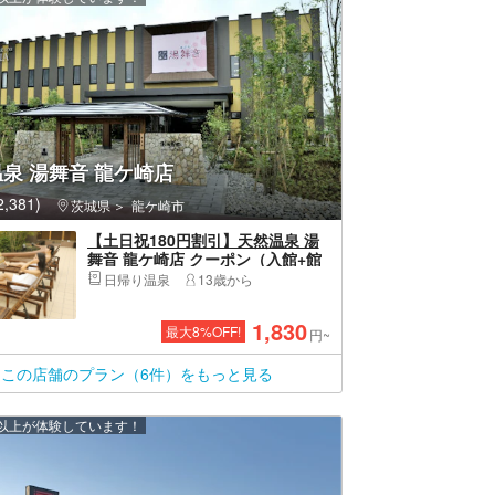
泉 湯舞音 龍ケ崎店
,381)
茨城県
龍ケ崎市
【土日祝180円割引】天然温泉 湯
舞音 龍ケ崎店 クーポン（入館+館
内着+レンタルタオル）
日帰り温泉
13歳から
1,830
最大
8
%OFF!
円~
この店舗のプラン（6件）をもっと見る
0 人以上が体験しています！