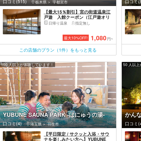
口コミ(515)
口コミ(8
栃木県
宇都宮市
【最大15％割引】宮の街道温泉江
戸遊 入館クーポン（江戸遊オリ
ジナルタオル＋レンタルバスタオ
日帰り温泉
指定無し
ル付）
1,080
最大
10
%OFF!
円~
この店舗のプラン（1件）をもっと見る
100 人以上が体験しています！
50 人以
YUBUNE SAUNA PARK -はにゅうの湯-
かん
口コミ(4)
口コミ(4
埼玉県
羽生市
【平日限定 / サクッと入浴・サウ
ナを楽しみたい方へ】YUBUNE