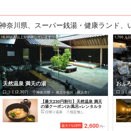
神奈川県、スーパー銭湯・健康ランド、いつ
16,000 人以上が体験しています！
1,700
天然温泉 満天の湯
おふろ
口コミ(2,307)
口コミ(4
神奈川県
保土ケ谷区（横浜市）
【最大230円割引】天然温泉 満天
の湯クーポン(お風呂+レンタルタ
オルセット+お食事＆ミニドリン
日帰り温泉
指定無し
ク)
2,600
最大
1
%OFF!
円~