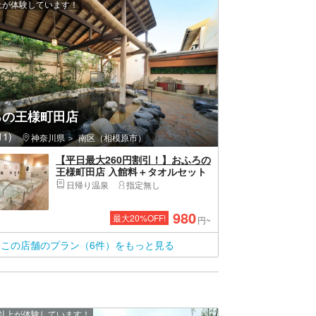
以上が体験しています！
ろの王様町田店
1)
神奈川県
南区（相模原市）
【平日最大260円割引！】おふろの
王様町田店 入館料＋タオルセット
※タオルセットは大人のみ
日帰り温泉
指定無し
980
最大
20
%OFF!
円~
この店舗のプラン（6件）をもっと見る
0 人以上が体験しています！