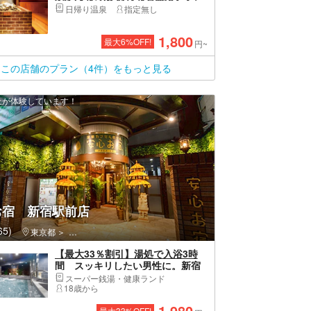
（入浴＋岩盤浴＋タオルセット）
日帰り温泉
指定無し
※前日まで購入
1,800
最大
6
%OFF!
円~
この店舗のプラン（4件）をもっと見る
以上が体験しています！
お宿 新宿駅前店
5)
東京都
新宿区・新宿・高田馬場・新大久保
【最大33％割引】湯処で入浴3時
間 スッキリしたい男性に。新宿
のオールインクルーシブカプセル
スーパー銭湯・健康ランド
ホテル
18歳から
1,980
最大
33
%OFF!