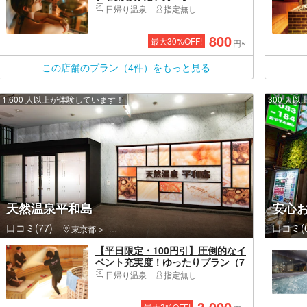
SAUNA PARK ご入浴+タオルセッ
日帰り温泉
指定無し
トプラン
800
最大
30
%OFF!
円~
この店舗のプラン（4件）をもっと見る
1,600 人以上が体験しています！
300 人
天然温泉平和島
安心
口コミ(77)
口コミ(6
東京都
大田区・羽田空港・平和島・蒲田
【平日限定・100円引】圧倒的なイ
ベント充実度！ゆったりプラン（7
時間）＋岩盤浴セット
日帰り温泉
指定無し
3,000
最大
3
%OFF!