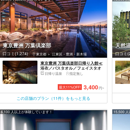
東京豊洲 万葉倶楽部
天然温
口コミ(1,274)
口コミ(2
東京都
江東区・豊洲・新木場
東京豊洲 万葉倶楽部日帰り入館≪
浴衣／バスタオル／フェイスタオ
ル込み＊手ぶらでOK≫
日帰り温泉
指定無し
3,400
最大
11
%OFF!
円~
この店舗のプラン（11件）をもっと見る
6,100 人以上が体験しています！
15,50