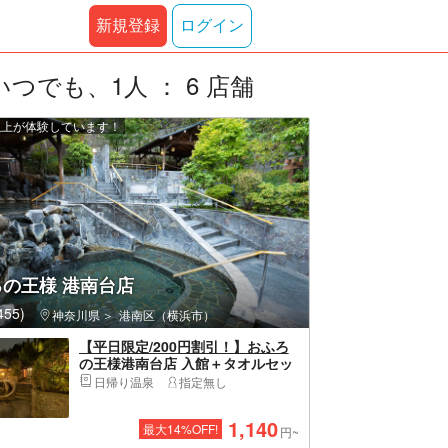
新規登録
ログイン
でも、1人 ： 6 店舗
 人以上が体験しています！
の王様 港南台店
55)
神奈川県
港南区（横浜市）
【平日限定/200円割引！】おふろ
の王様港南台店 入館＋タオルセッ
ト付プラン
日帰り温泉
指定無し
1,140
最大
14
%OFF!
円~