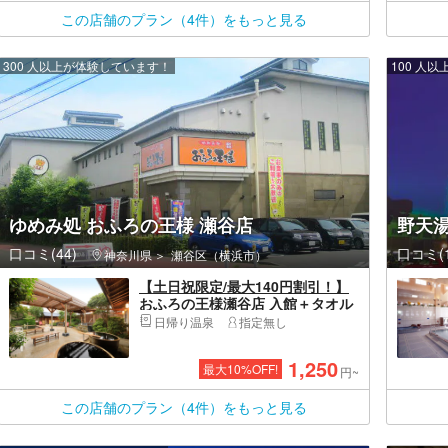
この店舗のプラン（4件）をもっと見る
300 人以上が体験しています！
100 人
ゆめみ処 おふろの王様 瀬谷店
野天
口コミ(44)
口コミ(1
神奈川県
瀬谷区（横浜市）
【土日祝限定/最大140円割引！】
おふろの王様瀬谷店 入館＋タオル
セット付プラン
日帰り温泉
指定無し
1,250
最大
10
%OFF!
円~
この店舗のプラン（4件）をもっと見る