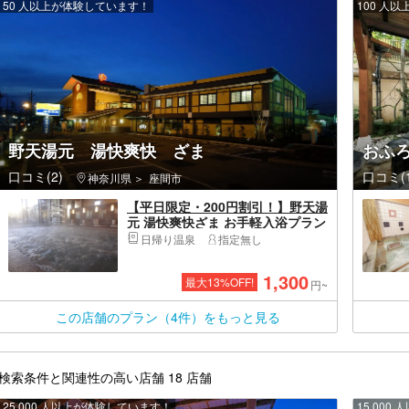
50 人以上が体験しています！
100 人
野天湯元 湯快爽快 ざま
おふ
口コミ(2)
口コミ(1
神奈川県
座間市
【平日限定・200円割引！】野天湯
元 湯快爽快ざま お手軽入浴プラン
（入館＋館内着＋タオルセット）
日帰り温泉
指定無し
1,300
最大
13
%OFF!
円~
この店舗のプラン（4件）をもっと見る
検索条件と関連性の高い店舗 18 店舗
25,000 人以上が体験しています！
15,00