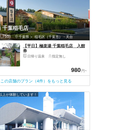
 千葉稲毛店
,755)
千葉県
稲毛区（千葉市）・天台
【平日】極楽湯 千葉稲毛店 入館
券
日帰り温泉
指定無し
980
円~
この店舗のプラン（4件）をもっと見る
0 人以上が体験しています！