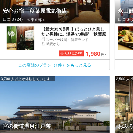
安心お宿 秋葉原電気街店
永山健
口コミ(24)
口コミ(2
東京都
千代田区・有楽町・日比谷・秋葉原・お茶の水・神田
【最大33％割引】ほっとひと息し
たい男性に。湯処で3時間 秋葉原
のオールインクルーシブカプセル
スーパー銭湯・健康ランド
ホテル
18歳から
1,980
最大
33
%OFF!
円~
この店舗のプラン（1件）をもっと見る
3,700 人以上が体験しています！
2,500
宮の街道温泉江戸遊
おふろ