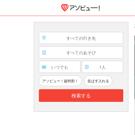
すべての行き先
すべてのあそび
いつでも
1
人
アソビュー！超特割！
並ばず入れる
検索する