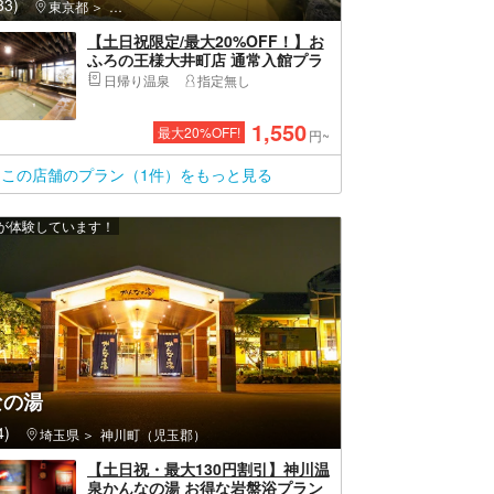
3)
東京都
品川区・天王洲アイル・大井町
【土日祝限定/最大20%OFF！】お
ふろの王様大井町店 通常入館プラ
ン
日帰り温泉
指定無し
1,550
最大
20
%OFF!
円~
この店舗のプラン（1件）をもっと見る
上が体験しています！
なの湯
)
埼玉県
神川町（児玉郡）
【土日祝・最大130円割引】神川温
泉かんなの湯 お得な岩盤浴プラン