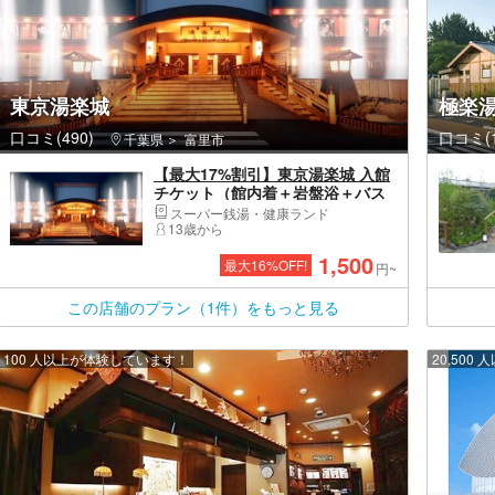
東京湯楽城
極楽湯
口コミ(490)
口コミ(1
千葉県
富里市
【最大17%割引】東京湯楽城 入館
チケット（館内着＋岩盤浴＋バス
タオル＋フェイスタオル付）
スーパー銭湯・健康ランド
13歳から
1,500
最大
16
%OFF!
円~
この店舗のプラン（1件）をもっと見る
100 人以上が体験しています！
20,50