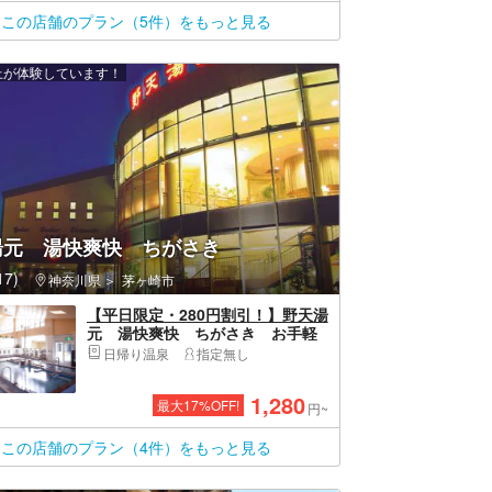
この店舗のプラン（5件）をもっと見る
以上が体験しています！
湯元 湯快爽快 ちがさき
7)
神奈川県
茅ヶ崎市
【平日限定・280円割引！】野天湯
元 湯快爽快 ちがさき お手軽
入浴プラン（入館＋タオル＋ドリ
日帰り温泉
指定無し
ンク）
1,280
最大
17
%OFF!
円~
この店舗のプラン（4件）をもっと見る