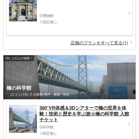
博物館
指定無し
店舗のプランをすべて見る(1)
100 人以上が体験！
橋の科学館
口コミ(15)
兵庫県>神戸・有馬・明石
360°VR体感＆3Dシアターで橋の世界を体
験！技術と歴史を学ぶ旅☆橋の科学館 入館
チケット
科学館
指定無し