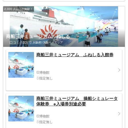
2,000 人以上が体験！
商船三井ミュージアムふねしる
口コミ(133)
大阪府>大阪ベイエリア
商船三井ミュージアム ふねしる入館券
博物館
指定無し
商船三井ミュージアム 操船シミュレータ
体験券 ※入場券別途必要
博物館
指定無し