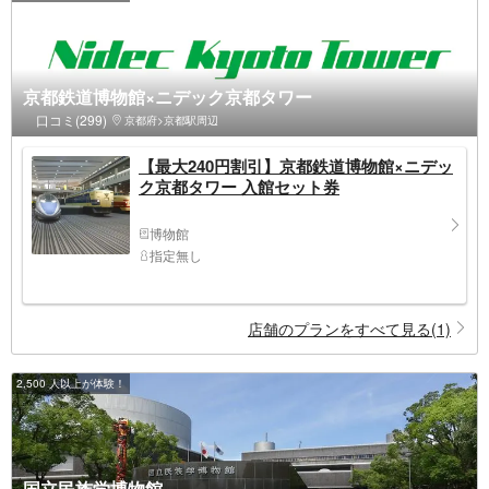
京都鉄道博物館×ニデック京都タワー
口コミ(299)
京都府>京都駅周辺
【最大240円割引】京都鉄道博物館×ニデッ
ク京都タワー 入館セット券
博物館
指定無し
店舗のプランをすべて見る(1)
2,500 人以上が体験！
国立民族学博物館