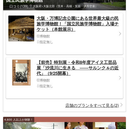
口コミ(139)
大阪府>大阪北部（茨木・高槻・箕面・伊丹空港）
大阪・万博記念公園にある世界最大級の民
族学博物館！「国立民族学博物館」入場チ
ケット（本館展示）
博物館
指定無し
【前売】特別展・令和8年度アイヌ工芸品
展「沙流川に生きる ――サルンクㇽの近
代」（9/25開幕）
博物館
指定無し
店舗のプランをすべて見る(2)
4,600 人以上が体験！