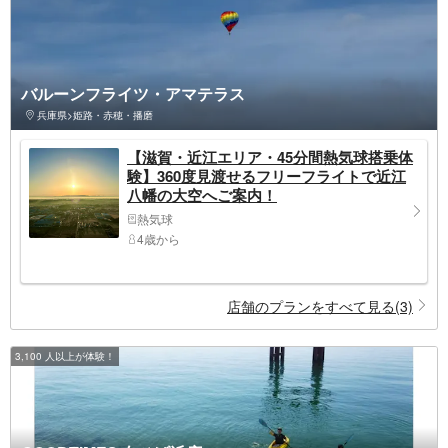
バルーンフライツ・アマテラス
兵庫県>姫路・赤穂・播磨
【滋賀・近江エリア・45分間熱気球搭乗体
験】360度見渡せるフリーフライトで近江
八幡の大空へご案内！
熱気球
4歳から
店舗のプランをすべて見る(3)
3,100 人以上が体験！