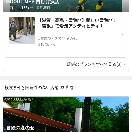
GOODTIMES 白ひげ浜店
口コミ(155)
滋賀県>湖西
【滋賀・高島・雪遊び】新しい雪遊び！
「雪板」で滑走アクティビティ！
雪遊び・冬遊び その他
10歳から
店舗のプランをすべて見る(3)
検索条件と関連性の高い店舗 22 店舗
6,000 人以上が体験！
冒険の森のせ