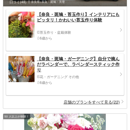
口コミ(48)
奈良県>奈良・斑鳩・天理
【奈良・斑鳩・苔玉作り】インテリアにも
ピッタリ！かわいい苔玉作り体験
苔玉作り・盆栽体験
6歳から
【奈良・斑鳩・ガーデニング】自分で摘ん
だラベンダーで、ラベンダースティック作
り
花・ガーデニング その他
6歳から
店舗のプランをすべて見る(22)
50 人以上が体験！