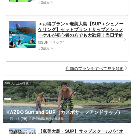
3歳から
＜お得プラン＞奄美大島【SUP＋シュノー
ケリング】セットプラン！サップとシュノ
ーケルが初心者の方でも大歓迎！当日予約
可能・ドローン空撮動画で撮影する写真の
SUP（サップ）
無料プレゼントあり（120分）※お一人様も
3歳から
可能
店舗のプランをすべて見る(49)
300 人以上が体験！
KAZBO Surf and SUP（カズボサーフアンドサップ）
口コミ(29)
鹿児島県>奄美大島諸島
【奄美大島・SUP】サップスクールパイオ