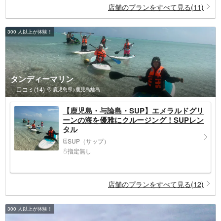
店舗のプランをすべて見る(11)
300 人以上が体験！
タンディーマリン
口コミ(14)
鹿児島県>鹿児島離島
【鹿児島・与論島・SUP】エメラルドグリ
ーンの海を優雅にクルージング！SUPレン
タル
SUP（サップ）
指定無し
店舗のプランをすべて見る(12)
300 人以上が体験！