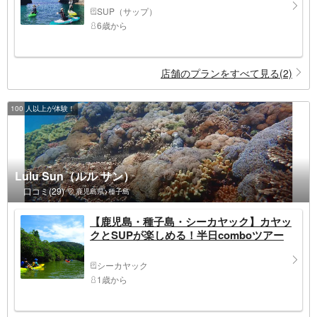
SUP（サップ）
6歳から
店舗のプランをすべて見る(2)
100 人以上が体験！
Lulu Sun（ルル サン）
口コミ(29)
鹿児島県>種子島
【鹿児島・種子島・シーカヤック】カヤッ
クとSUPが楽しめる！半日comboツアー
シーカヤック
1歳から