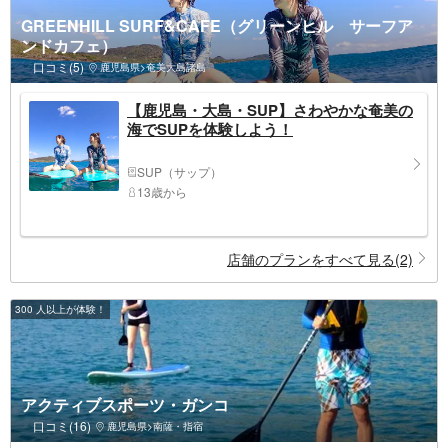
GREENHILL SURF&CAFE（グリーンヒル サーフア
ンドカフェ）
口コミ(5)
鹿児島県>奄美大島諸島
【鹿児島・大島・SUP】さわやかな奄美の
海でSUPを体験しよう！
SUP（サップ）
13歳から
店舗のプランをすべて見る(2)
300 人以上が体験！
アクティブスポーツ・ガンコ
口コミ(16)
鹿児島県>南薩・指宿