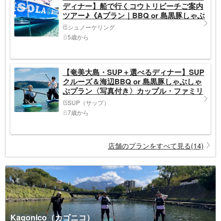
ディナー】船で行くコウトリビーチご案内
ツアー♪《Aプラン｜BBQ or 島黒豚しゃぶ
しゃぶ》
シュノーケリング
5歳から
【奄美大島・SUP＋選べるディナー】SUP
クルーズ＆海辺BBQ or 島黒豚しゃぶしゃ
ぶプラン〈写真付き〉カップル・ファミリ
ーにおすすめ
SUP（サップ）
7歳から
店舗のプランをすべて見る(14)
Kagonico（カゴニコ）