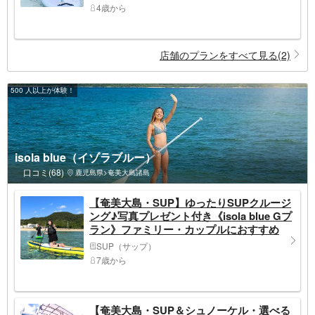
4歳から
店舗のプランをすべて見る(2)
500 人以上が体験！
isola blue（イゾラブルー）
口コミ(68)
鹿児島県>奄美大島諸島
【奄美大島・SUP】ゆったりSUPクルージ
ング♪写真プレゼント付き《isola blue Gプ
ラン》ファミリー・カップルにおすすめ
SUP（サップ）
7歳から
【奄美大島・SUP＆シュノーケル・選べる