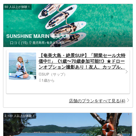
50 人以上が体験！
SUNSHINE MARIN 奄美大島
口コミ(15)
鹿児島県>奄美大島諸島
【奄美大島・絶景SUP】「開業セール大特
価中!!」《1歳〜70歳参加可能!!》★ドロー
ンオプション撮影あり！友人、カップル、
ファミリーが楽しめる！奄美ブルーでサッ
SUP（サップ）
プ体験★
1歳から
店舗のプランをすべて見る(4)
2,100 人以上が体験！