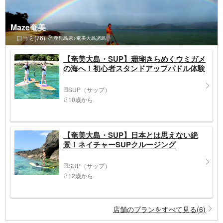
Maze奄美
口コミ(76)
鹿児島県>奄美大島諸島
【奄美大島・SUP】珊瑚きらめくウミガメ
の海へ！初心者スタンドアップパドル体験
SUP（サップ）
10歳から
【奄美大島・SUP】日本とは思えない絶
景！ネイチャーSUPクルージング
SUP（サップ）
12歳から
店舗のプランをすべて見る(6)