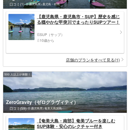
口コミ(1)
鹿児島県>鹿児島・桜島
【鹿児島県・鹿児島市・SUP】歴史を感じ
る穏やかな甲突川でまったりSUPツアー！
SUP（サップ）
10歳から
店舗のプランをすべて見る(1)
500 人以上が体験！
ZeroGravity（ゼログラヴィティ）
口コミ(59)
鹿児島県>奄美大島諸島
【奄美大島・南部】奄美ブルーを楽しむ
SUP体験・安心のレクチャー付き