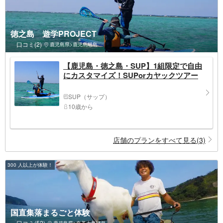
徳之島 遊学PROJECT
口コミ(2)
鹿児島県>鹿児島離島
【鹿児島・徳之島・SUP】1組限定で自由
にカスタマイズ！SUPorカヤックツアー
SUP（サップ）
10歳から
店舗のプランをすべて見る(3)
300 人以上が体験！
国直集落まるごと体験
口コミ(52)