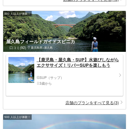
500 人以上が体験！
屋久島フィールドガイドスピニカ
口コミ(92)
鹿児島県>屋久島
【鹿児島・屋久島・SUP】水遊びしながら
エクササイズ！リバーSUPを楽しもう
SUP（サップ）
3歳から
店舗のプランをすべて見る(3)
500 人以上が体験！