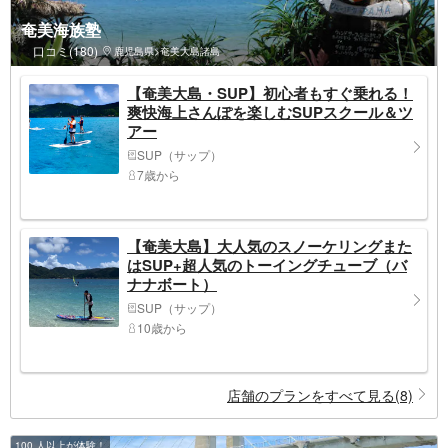
奄美海族塾
口コミ(180)
鹿児島県>奄美大島諸島
【奄美大島・SUP】初心者もすぐ乗れる！
爽快海上さんぽを楽しむSUPスクール＆ツ
アー
SUP（サップ）
7歳から
【奄美大島】大人気のスノーケリングまた
はSUP+超人気のトーイングチューブ（バ
ナナボート）
SUP（サップ）
10歳から
店舗のプランをすべて見る(8)
100 人以上が体験！