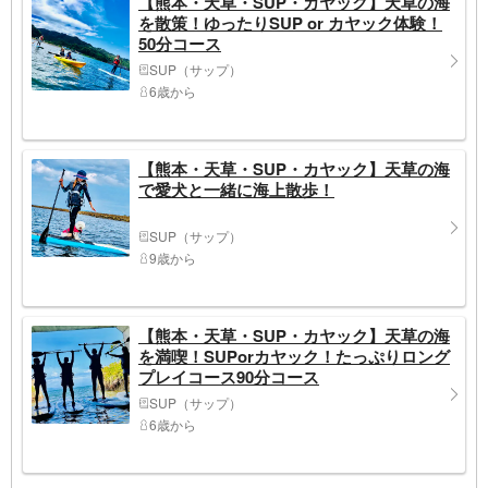
【熊本・天草・SUP・カヤック】天草の海
を散策！ゆったりSUP or カヤック体験！
50分コース
SUP（サップ）
6歳から
【熊本・天草・SUP・カヤック】天草の海
で愛犬と一緒に海上散歩！
SUP（サップ）
9歳から
【熊本・天草・SUP・カヤック】天草の海
を満喫！SUPorカヤック！たっぷりロング
プレイコース90分コース
SUP（サップ）
6歳から