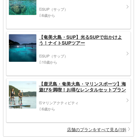
SUP（サップ）
6歳から
【奄美大島・SUP】光るSUPで出かけよ
う！ナイトSUPツアー
SUP（サップ）
10歳から
【鹿児島・奄美大島・マリンスポーツ】海
遊びを満喫！お得なレンタルセットプラン
マリンアクティビティ
6歳から
店舗のプランをすべて見る(19)