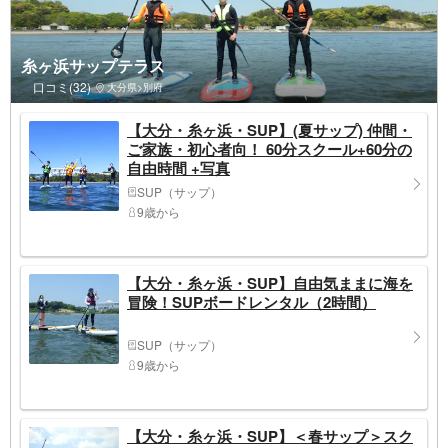
糸ヶ浜サップテラス
口コミ(32)
大分県>別府
【大分・糸ヶ浜・SUP】(夏サップ) 仲間・
ご家族・初心者向！ 60分スクール+60分の
自由時間 +写真
SUP（サップ）
9歳から
【大分・糸ヶ浜・SUP】自由気ままに海を
冒険！SUPボードレンタル（2時間）
SUP（サップ）
9歳から
【大分・糸ヶ浜・SUP】＜春サップ＞スク