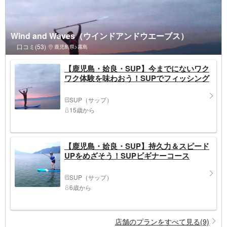
Wind and Waves（ウインドアンドウエーブス）
口コミ(53)
鹿児島県>霧島
【鹿児島・姶良・SUP】今までにないワク
ワク体験を味わおう！SUPでフィッシング
SUP（サップ）
15歳から
【鹿児島・姶良・SUP】持久力＆スピード
UPをめざそう！SUPビギナーコース
SUP（サップ）
6歳から
店舗のプランをすべて見る(9)