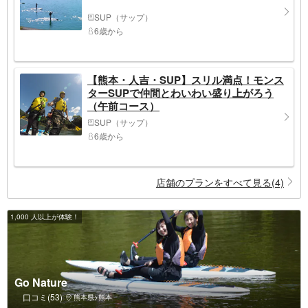
SUP（サップ）
6歳から
【熊本・人吉・SUP】スリル満点！モンス
ターSUPで仲間とわいわい盛り上がろう
（午前コース）
SUP（サップ）
6歳から
店舗のプランをすべて見る(4)
1,000 人以上が体験！
Go Nature
口コミ(53)
熊本県>熊本