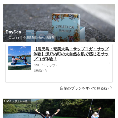
DaySea
口コミ(1)
鹿児島県>奄美大島諸島
【鹿児島・奄美大島・サップヨガ・サップ
体験】瀬戸内町の大自然を肌で感じるサッ
プヨガ体験！
SUP（サップ）
6歳から
店舗のプランをすべて見る(2)
2,300 人以上が体験！