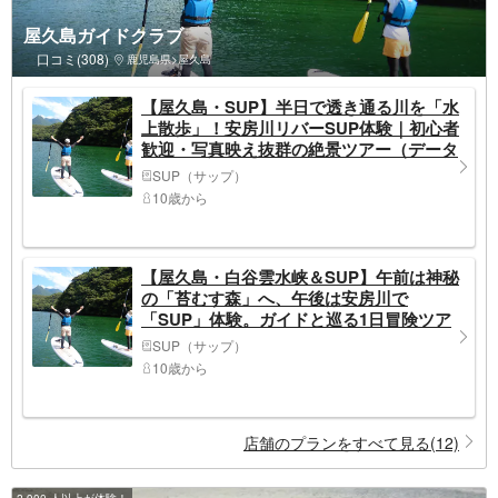
屋久島ガイドクラブ
口コミ(308)
鹿児島県>屋久島
【屋久島・SUP】半日で透き通る川を「水
上散歩」！安房川リバーSUP体験｜初心者
歓迎・写真映え抜群の絶景ツアー（データ
付）
SUP（サップ）
10歳から
【屋久島・白谷雲水峡＆SUP】午前は神秘
の「苔むす森」へ、午後は安房川で
「SUP」体験。ガイドと巡る1日冒険ツア
ー
SUP（サップ）
10歳から
店舗のプランをすべて見る(12)
2,900 人以上が体験！