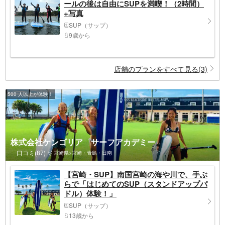
ールの後は自由にSUPを満喫！（2時間）
+写真
SUP（サップ）
9歳から
店舗のプランをすべて見る(3)
500 人以上が体験！
株式会社ケンゴリア サーフアカデミー
口コミ(87)
宮崎県>宮崎・青島・日南
【宮崎・SUP】南国宮崎の海や川で、手ぶ
らで「はじめてのSUP（スタンドアップパ
ドル）体験！」
SUP（サップ）
13歳から