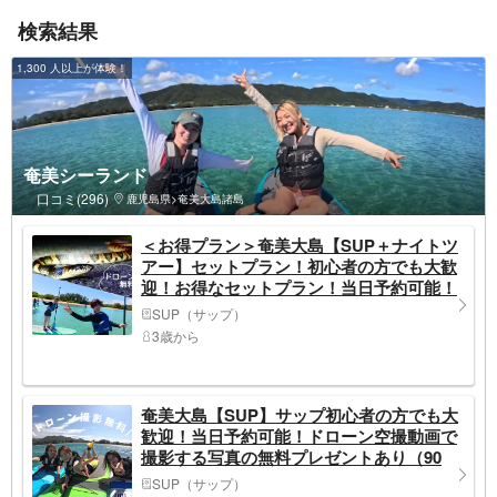
検索結果
1,300 人以上が体験！
奄美シーランド
口コミ(296)
鹿児島県>奄美大島諸島
＜お得プラン＞奄美大島【SUP＋ナイトツ
アー】セットプラン！初心者の方でも大歓
迎！お得なセットプラン！当日予約可能！
口コミ投稿で撮影データ無料プレゼントあ
SUP（サップ）
り（180分）※お一人様も可能
3歳から
奄美大島【SUP】サップ初心者の方でも大
歓迎！当日予約可能！ドローン空撮動画で
撮影する写真の無料プレゼントあり（90
分）※お一人様も可能
SUP（サップ）