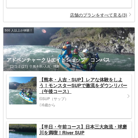
店舗のプランをすべて見る(3)
500 人以上が体験！
アドベンチャークリエイトショップ コンパス
口コミ(21)
熊本県>人吉・球磨
【熊本・人吉・SUP】レアな体験をしよ
う！モンスターSUPで激流をダウンリバー
（午後コース）
SUP（サップ）
6歳から
【半日・午前コース】日本三大急流・球磨
川を満喫！River SUP