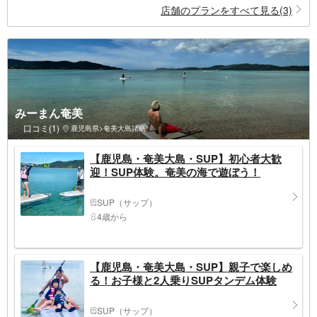
店舗のプランをすべて見る(3)
みーまん奄美
口コミ(1)
鹿児島県>奄美大島諸島
【鹿児島・奄美大島・SUP】初心者大歓
迎！SUP体験。奄美の海で遊ぼう！
SUP（サップ）
4歳から
【鹿児島・奄美大島・SUP】親子で楽しめ
る！お子様と2人乗りSUPタンデム体験
SUP（サップ）