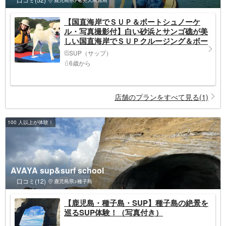
鹿児島県>奄美大島諸島
【国直海岸でＳＵＰ＆ボートシュノーケ
ル・写真撮影付】白い砂浜とサンゴ礁が美
しい国直海岸でＳＵＰクルージング＆ボー
トエントリーでシュノーケルツアー。ロー
SUP（サップ）
カルスタッフがリクエストにお応えしま
6歳から
す。
店舗のプランをすべて見る(1)
100 人以上が体験！
AVAYA sup&surf school
口コミ(12)
鹿児島県>種子島
【鹿児島・種子島・SUP】種子島の絶景を
巡るSUP体験！（写真付き）