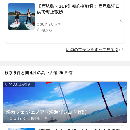
【鹿児島・SUP】初心者歓迎！鹿児島江口
浜で海上散歩
SUP（サップ）
9歳から
店舗のプランをすべて見る(2)
検索条件と関連性の高い店舗 25 店舗
1,100 人以上が体験！
海カフェ ジェノア（海遊びシヨウゼ!!️）
口コミ(76)
熊本県>天草