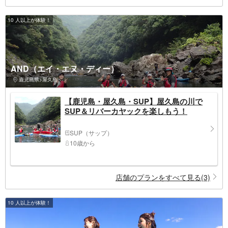
10 人以上が体験！
AND（エイ・エヌ・ディー）
鹿児島県>屋久島
【鹿児島・屋久島・SUP】屋久島の川で
SUP＆リバーカヤックを楽しもう！
SUP（サップ）
10歳から
店舗のプランをすべて見る(3)
10 人以上が体験！