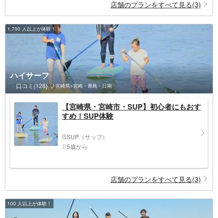
店舗のプランをすべて見る(3)
1,700 人以上が体験！
ハイサーフ
口コミ(128)
宮崎県>宮崎・青島・日南
【宮崎県・宮崎市・SUP】初心者にもおす
すめ！SUP体験
SUP（サップ）
5歳から
店舗のプランをすべて見る(3)
100 人以上が体験！