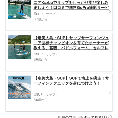
ニアKazboでサップをしっかり学び楽しみ
ましょう！口コミで無料GoPro撮影サービ
スあり
SUP（サップ）
7歳から
【奄美大島・SUP】サップサーフィンジュ
ニア世界チャンピオンを育てたオーナーが
教える、基礎、パドルフォーム、セルフレ
スキューなど本格的サップスクール
SUP（サップ）
6歳から
【奄美大島・SUP】SUPで海上を疾走！サ
ーフィンテクニックを身につけよう！
SUP（サップ）
6歳から
店舗のプランをすべて見る(13)