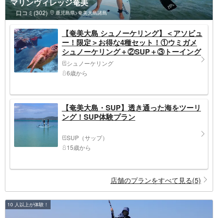
マリンヴィレッジ奄美
口コミ(302)
鹿児島県>奄美大島諸島
【奄美大島 シュノーケリング】＜アソビュ
ー！限定＞お得な4種セット！①ウミガメ
シュノーケリング＋②SUP＋③トーイング
チューブＢＵＢＢＡ＋④ビーチでのんびり
シュノーケリング
パラソル・ビーチベット・浮き輪付♪
6歳から
【奄美大島・SUP】透き通った海をツーリ
ング！SUP体験プラン
SUP（サップ）
15歳から
店舗のプランをすべて見る(5)
10 人以上が体験！