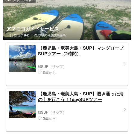
アマニコガイドサービス
口コミ(184)
鹿児島県>奄美大島諸島
【鹿児島・奄美大島・SUP】マングローブ
SUPツアー（2時間）
SUP（サップ）
10歳から
【鹿児島・奄美大島・SUP】透き通った海
の上を行こう！1daySUPツアー
SUP（サップ）
13歳から