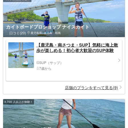
カイトボードプロショップ ナイスカイト
口コミ(20)
鹿児島県>鹿児島・桜島
【鹿児島・南さつま・SUP】気軽に海上散
歩が楽しめる！初心者大歓迎のSUP体験
SUP（サップ）
7歳から
店舗のプランをすべて見る(9)
3,700 人以上が体験！