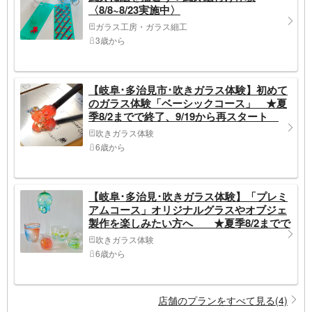
〈8/8~8/23実施中〉
ガラス工房・ガラス細工
3歳から
【岐阜･多治見市･吹きガラス体験】初めて
のガラス体験「ベーシックコース」 ★夏
季8/2までで終了、9/19から再スタート
吹きガラス体験
6歳から
【岐阜･多治見･吹きガラス体験】「プレミ
アムコース」オリジナルグラスやオブジェ
製作を楽しみたい方へ ★夏季8/2までで
終了、9/19から再スタート
吹きガラス体験
6歳から
店舗のプランをすべて見る(4)