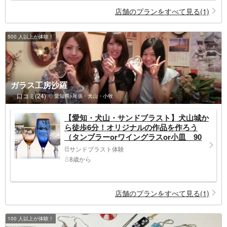
店舗のプランをすべて見る(1)
500 人以上が体験！
ガラス工房沙羅
口コミ(24)
愛知県>尾張・犬山・小牧
【愛知・犬山・サンドブラスト】犬山城か
ら徒歩6分！オリジナルの作品を作ろう
（タンブラーorワイングラスor小皿 90
分・当日持ち帰り可）
サンドブラスト体験
8歳から
店舗のプランをすべて見る(1)
100 人以上が体験！