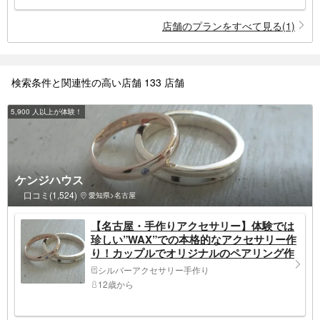
店舗のプランをすべて見る(1)
検索条件と関連性の高い店舗 133 店舗
5,900 人以上が体験！
ケンジハウス
口コミ(1,524)
愛知県>名古屋
【名古屋・手作りアクセサリー】体験では
珍しい”WAX”での本格的なアクセサリー作
り！カップルでオリジナルのペアリング作
りにも（WAXプラン）
シルバーアクセサリー手作り
12歳から