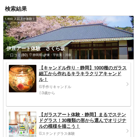
検索結果
1,400 人以上が体験！
伊豆アート体験 さくら坂
口コミ(80)
静岡県>伊東・宇佐美・川奈
【キャンドル作り・静岡】1000種のガラス
細工から作れるキラキラクリアキャンド
ル！
手作りキャンドル
3歳から
【ガラスアート体験・静岡】まるでステン
ドグラス！30種類の形から選んでオリジナ
ルの模様を描こう！
ステンドグラス体験