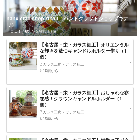
hand craft shop kinari（ハンドクラフトショップキナ
リ）
口コミ(160)
愛知県>名古屋
【名古屋・栄・ガラス細工】オリエンタル
な輝きを放つキャンドルホルダー作り（1
個）
ガラス工房・ガラス細工
10歳から
【名古屋・栄・ガラス細工】おしゃれな存
在感！クラウンキャンドルホルダー（1
個）
ガラス工房・ガラス細工
10歳から