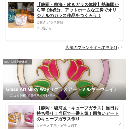
【静岡・熱海・吹きガラス体験】熱海駅か
ら車で約5分。アットホームな工房でオリ
ジナルのガラス作品をつくろう！
吹きガラス体験
5歳から
店舗のプランをすべて見る(1)
500 人以上が体験！
Glass Art Milky Way（グラスアートミルキーウェイ）
口コミ(46)
静岡県>静岡・清水
【静岡・駿河区・キューブガラス】当日お
持ち帰り！当店で一番人気！四角いアート
のキューブガラス作り
ガラス工房・ガラス細工