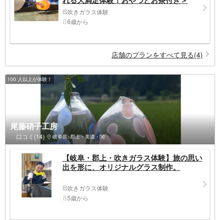
吹きガラス体験
6歳から
店舗のプランをすべて見る(4)
100 人以上が体験！
尾藤硝子工房
口コミ(14)
岐阜県>郡上・美濃・関
【岐阜・郡上・吹きガラス体験】旅の思い
出を形に、オリジナルグラス制作。
吹きガラス体験
5歳から