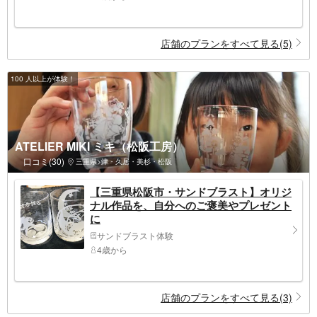
店舗のプランをすべて見る(5)
100 人以上が体験！
ATELIER MIKI ミキ（松阪工房）
口コミ(30)
三重県>津・久居・美杉・松阪
【三重県松阪市・サンドブラスト】オリジ
ナル作品を、自分へのご褒美やプレゼント
に
サンドブラスト体験
4歳から
店舗のプランをすべて見る(3)