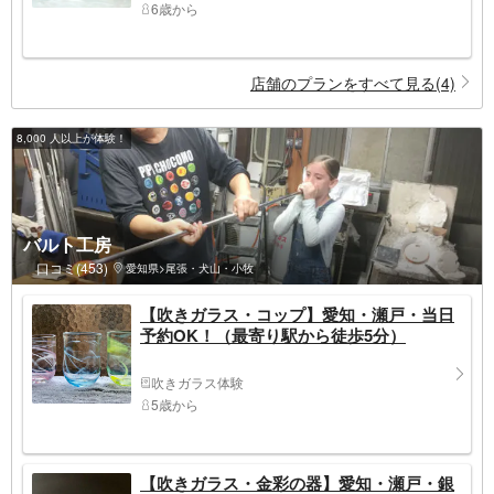
6歳から
店舗のプランをすべて見る(4)
8,000 人以上が体験！
バルト工房
口コミ(453)
愛知県>尾張・犬山・小牧
【吹きガラス・コップ】愛知・瀬戸・当日
予約OK！（最寄り駅から徒歩5分）
吹きガラス体験
5歳から
【吹きガラス・金彩の器】愛知・瀬戸・銀