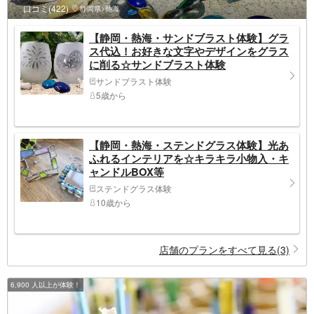
口コミ(422)
静岡県>熱海
【静岡・熱海・サンドブラスト体験】グラ
ス代込！お好きな文字やデザインをグラス
に削る☆サンドブラスト体験
サンドブラスト体験
5歳から
【静岡・熱海・ステンドグラス体験】光あ
ふれるインテリアを☆キラキラ小物入・キ
ャンドルBOX等
ステンドグラス体験
10歳から
店舗のプランをすべて見る(3)
6,900 人以上が体験！