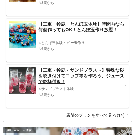
3歳から
【三重・鈴鹿・とんぼ玉体験】時間内なら
何個作ってもOK！とんぼ玉作り放題！
とんぼ玉体験・ビー玉作り
6歳から
【三重・鈴鹿・サンドブラスト】特殊な砂
を吹き付けてコップ等を作ろう、ジュース
で乾杯付き！
サンドブラスト体験
3歳から
店舗のプランをすべて見る(14)
2,800 人以上が体験！