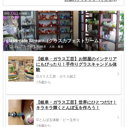
500 人以上が体験！
glass cafe Stream（グラスカフェストリーム）
口コミ(33)
岐阜県>岐阜・大垣・養老
【岐阜・ガラス工芸】お部屋のインテリア
にもぴったり！手作りグラスキャンドル体
験
ガラス工房・ガラス細工
5歳から
【岐阜・ガラス工芸】世界にひとつだけ！
キラキラ輝くとんぼ玉を作ろう！
とんぼ玉体験・ビー玉作り
6歳から