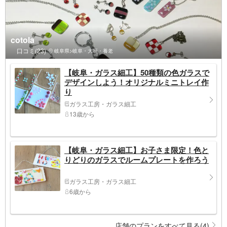
cotola
口コミ(23)
岐阜県>岐阜・大垣・養老
【岐阜・ガラス細工】50種類の色ガラスで
デザインしよう！オリジナルミニトレイ作
り
ガラス工房・ガラス細工
13歳から
【岐阜・ガラス細工】お子さま限定！色と
りどりのガラスでルームプレートを作ろう
ガラス工房・ガラス細工
6歳から
店舗のプランをすべて見る(4)