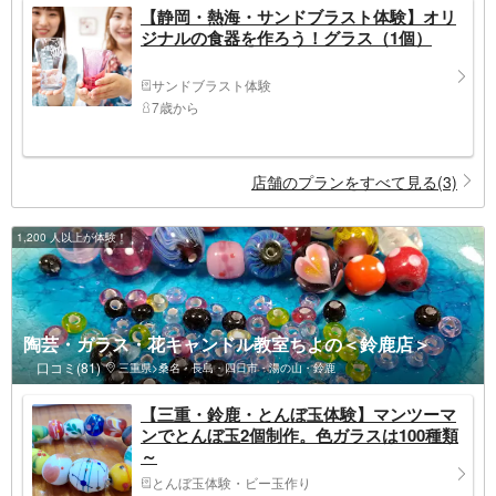
【静岡・熱海・サンドブラスト体験】オリ
ジナルの食器を作ろう！グラス（1個）
サンドブラスト体験
7歳から
店舗のプランをすべて見る(3)
1,200 人以上が体験！
陶芸・ガラス・花キャンドル教室ちよの＜鈴鹿店＞
口コミ(81)
三重県>桑名・長島・四日市・湯の山・鈴鹿
【三重・鈴鹿・とんぼ玉体験】マンツーマ
ンでとんぼ玉2個制作。色ガラスは100種類
～
とんぼ玉体験・ビー玉作り