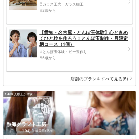
ガラス工房・ガラス細工
2歳から
【愛知・名古屋・とんぼ玉体験】心ときめ
くひと粒を作ろう！とんぼ玉制作・月限定
柄コース（1個）
とんぼ玉体験・ビー玉作り
6歳から
店舗のプランをすべて見る(5)
1,400 人以上が体験！
熱海クラフト工房
口コミ(104)
静岡県>熱海