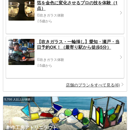
箔を金色に変化させるプロの技を体験（1
点）
吹きガラス体験
5歳から
【吹きガラス・一輪挿し】愛知・瀬戸・当
日予約OK！（最寄り駅から徒歩5分）
吹きガラス体験
5歳から
店舗のプランをすべて見る(6)
5,700 人以上が体験！
創作工房アトリエラウト