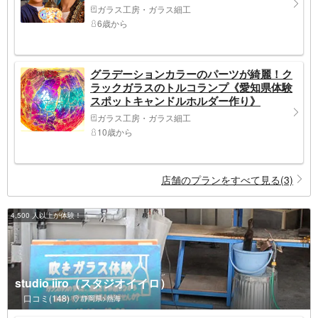
ガラス工房・ガラス細工
6歳から
グラデーションカラーのパーツが綺麗！ク
ラックガラスのトルコランプ《愛知県体験
スポットキャンドルホルダー作り》
ガラス工房・ガラス細工
10歳から
店舗のプランをすべて見る(3)
4,500 人以上が体験！
studio iiro（スタジオイイロ）
口コミ(148)
静岡県>熱海