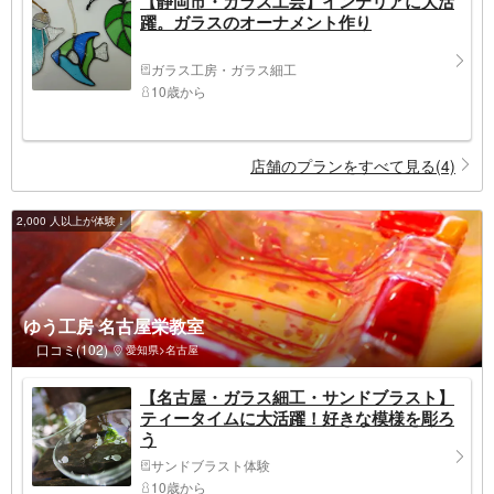
【静岡市・ガラス工芸】インテリアに大活
躍。ガラスのオーナメント作り
ガラス工房・ガラス細工
10歳から
店舗のプランをすべて見る(4)
2,000 人以上が体験！
ゆう工房 名古屋栄教室
口コミ(102)
愛知県>名古屋
【名古屋・ガラス細工・サンドブラスト】
ティータイムに大活躍！好きな模様を彫ろ
う
サンドブラスト体験
10歳から