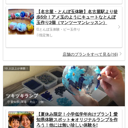
【名古屋・とんぼ玉体験】名古屋駅より徒
歩5分！アメ玉のようにキュートなとんぼ
玉作り2個（マンツーマンレッスン）
とんぼ玉体験・ビー玉作り
指定無し
店舗のプランをすべて見る(16)
10 人以上が体験！
ツキツキランプ
愛知県>尾張・犬山・小牧
【夏休み限定！小学低学年向けプラン】愛
知県体験スポット★オリジナルランプを作
ろう！他には無い珍しい体験を!