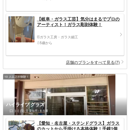
【岐阜・ガラス工芸】気分はまるでプロの
アーティスト！ガラス彫刻体験！
ガラス工房・ガラス細工
5歳から
店舗のプランをすべて見る(7)
10 人以上が体験！
ハイライツ グラス
口コミ(5)
愛知県>名古屋
【愛知・名古屋・ステンドグラス】ガラス
のカットから手掛ける本格体験！手鏡1個