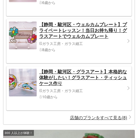
6歳から
【静岡・駿河区・ウェルカムプレート】プ
ライベートレッスン！当日お持ち帰り！グ
ラスアートでウェルカムプレート
ガラス工房・ガラス細工
8歳から
【静岡・駿河区・グラスアート】本格的な
体験がしたい！グラスアート・ティッシュ
ケース作り
ガラス工房・ガラス細工
10歳から
店舗のプランをすべて見る(8)
300 人以上が体験！