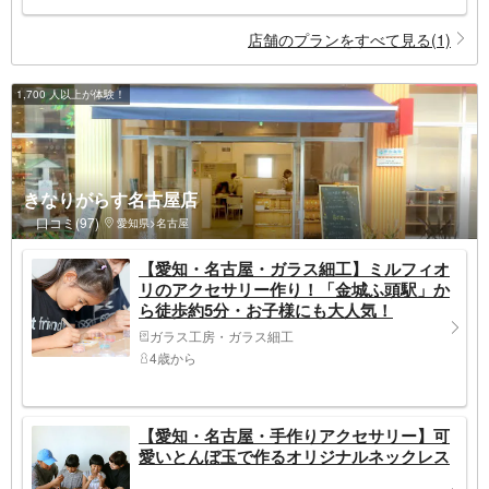
店舗のプランをすべて見る(1)
1,700 人以上が体験！
きなりがらす名古屋店
口コミ(97)
愛知県>名古屋
【愛知・名古屋・ガラス細工】ミルフィオ
リのアクセサリー作り！「金城ふ頭駅」か
ら徒歩約5分・お子様にも大人気！
ガラス工房・ガラス細工
4歳から
【愛知・名古屋・手作りアクセサリー】可
愛いとんぼ玉で作るオリジナルネックレス