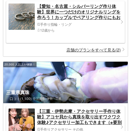
【愛知・名古屋・シルバーリング作り体
験】世界に一つだけのオリジナルリングを
作ろう！カップルでペアリング作りにもお
すすめ♪（メタルプラン）
手作り指輪・リング
12歳から
店舗のプランをすべて見る(2)
20,000 人以上が体験！
三重県真珠
口コミ(1,100)
三重県>伊勢・二見
【三重・伊勢志摩・アクセサリー手作り体
験】アコヤ貝から真珠を取り出すワクワク
体験♪アクセサリー加工もできます（※要別
途金具代）
手作りアクセサリー その他