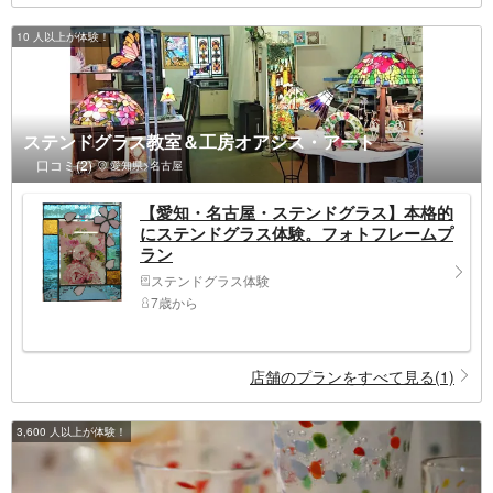
10 人以上が体験！
ステンドグラス教室＆工房オアシス・アート
口コミ(2)
愛知県>名古屋
【愛知・名古屋・ステンドグラス】本格的
にステンドグラス体験。フォトフレームプ
ラン
ステンドグラス体験
7歳から
店舗のプランをすべて見る(1)
3,600 人以上が体験！