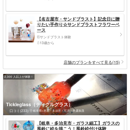
【名古屋市・サンドブラスト】記念日に贈
りたい手作り☆サンドブラストフラワーベ
ース
サンドブラスト体験
13歳から
店舗のプランをすべて見る(15)
2,300 人以上が体験！
Tickleglass（ティクルグラス）
口コミ(233)
岐阜県>恵那・多治見・可児・美濃加茂
【岐阜・多治見市・ガラス細工】ガラスの
風鈴に絵を描こう！風鈴絵付け体験