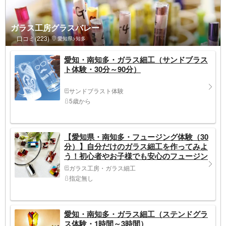
ガラス工房グラスバレー
口コミ(223)
愛知県>知多
愛知・南知多・ガラス細工（サンドブラス
ト体験・30分～90分）
サンドブラスト体験
5歳から
【愛知県・南知多・フュージング体験（30
分）】自分だけのガラス細工を作ってみよ
う！初心者やお子様でも安心のフュージン
グ体験
ガラス工房・ガラス細工
指定無し
愛知・南知多・ガラス細工（ステンドグラ
ス体験・1時間～3時間）