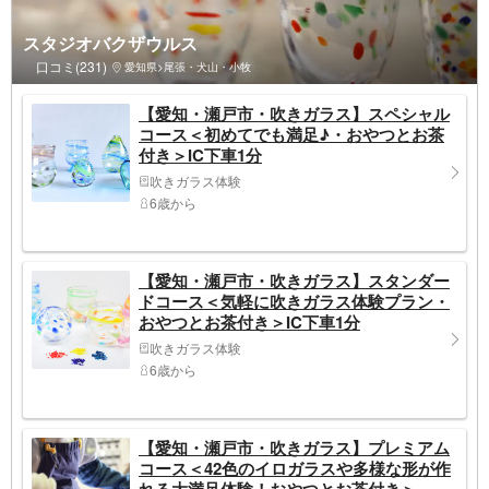
スタジオバクザウルス
口コミ(231)
愛知県>尾張・犬山・小牧
【愛知・瀬戸市・吹きガラス】スペシャル
コース＜初めてでも満足♪・おやつとお茶
付き＞IC下車1分
吹きガラス体験
6歳から
【愛知・瀬戸市・吹きガラス】スタンダー
ドコース＜気軽に吹きガラス体験プラン・
おやつとお茶付き＞IC下車1分
吹きガラス体験
6歳から
【愛知・瀬戸市・吹きガラス】プレミアム
コース＜42色のイロガラスや多様な形が作
れる大満足体験！おやつとお茶付き＞