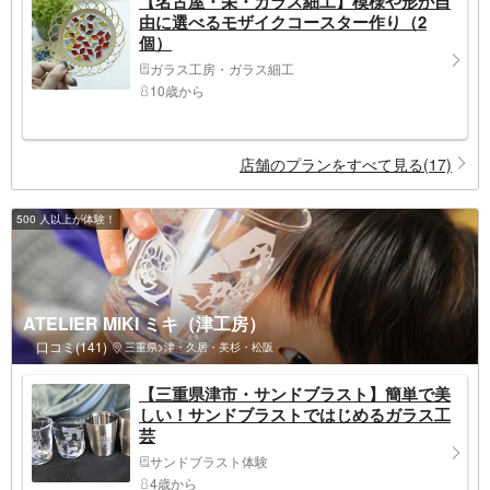
【名古屋・栄・ガラス細工】模様や形が自
由に選べるモザイクコースター作り（2
個）
ガラス工房・ガラス細工
10歳から
店舗のプランをすべて見る(17)
500 人以上が体験！
ATELIER MIKI ミキ（津工房）
口コミ(141)
三重県>津・久居・美杉・松阪
【三重県津市・サンドブラスト】簡単で美
しい！サンドブラストではじめるガラス工
芸
サンドブラスト体験
4歳から