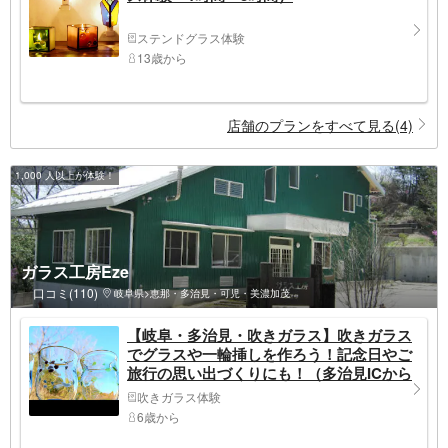
ステンドグラス体験
13歳から
店舗のプランをすべて見る(4)
1,000 人以上が体験！
ガラス工房Eze
口コミ(110)
岐阜県>恵那・多治見・可児・美濃加茂
【岐阜・多治見・吹きガラス】吹きガラス
でグラスや一輪挿しを作ろう！記念日やご
旅行の思い出づくりにも！（多治見ICから
車で10分）
吹きガラス体験
6歳から