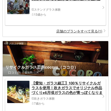
ステンドグラス体験
13歳から
店舗のプランをすべて見る(1)
100 人以上が体験！
リサイクルガラス工房cocoro（ココロ）
口コミ(9)
愛知県>三河
【愛知・ガラス細工】100％リサイクルガ
ラスを使用！吹きガラスでオリジナル作品
づくり※6月頃ガラスの色が青っぽくなりま
す。7.8月夏季休業。
吹きガラス体験
7歳から