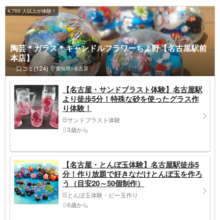
4,700 人以上が体験！
陶芸＊ガラス＊キャンドルフラワーちよ野【名古屋駅前
本店】
口コミ(124)
愛知県>名古屋
【名古屋・サンドブラスト体験】名古屋駅
より徒歩5分！特殊な砂を使ったグラス作
り体験！
サンドブラスト体験
3歳から
【名古屋・とんぼ玉体験】名古屋駅徒歩5
分！作り放題で好きなだけとんぼ玉を作ろ
う（目安20～50個制作）
とんぼ玉体験・ビー玉作り
6歳から