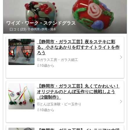
ワイズ・ワーク・ステンドグラス
口コミ(23)
静岡県>静岡・清水
【静岡市・ガラス工芸】夜をステキに彩
る。小さなあかりを灯すナイトライトを作
ろう
ガラス工房・ガラス細工
10歳から
【静岡市・ガラス工芸】丸くてかわいい！
オリジナルのとんぼ玉作りに挑戦しよう
（2個制作）
とんぼ玉体験・ビー玉作り
10歳から