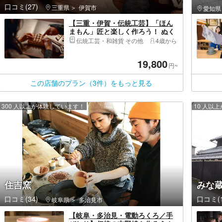
口コミ(27)
三重県
伊賀市
愛知県
【三重・伊賀・伝統工芸】「ほん
まもん」匠と楽しく作ろう！ ぬく
もりある組子の行灯づくり体験と
伝統工芸・和雑貨 その他
4歳から
伊賀街あるき
19,800
円~
この店舗のプラン（3件）をもっと見る
300 人以上が体験しています！
10 人以
住吉窯
みな
口コミ(34)
口コミ(1
岐阜県
多治見市
【岐阜・多治見・電動ろくろ／手