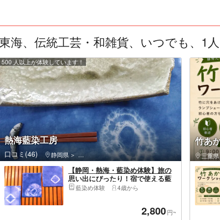
東海、伝統工芸・和雑貨、いつでも、1人 ：
500 人以上が体験しています！
熱海藍染工房
竹あ
口コミ(46)
静岡県
熱海市・初島・南熱海・多賀・網代
三重県
【静岡・熱海・藍染め体験】旅の
思い出にぴったり！宿で使える藍
染め手ぬぐい（1枚）
藍染め体験
4歳から
2,800
円~