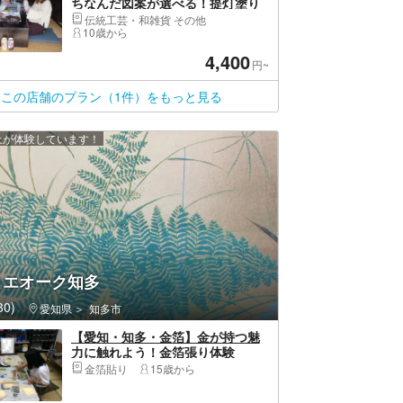
ちなんだ図案が選べる！提灯塗り
絵体験（1個）
伝統工芸・和雑貨 その他
10歳から
4,400
円~
この店舗のプラン（1件）をもっと見る
以上が体験しています！
リエオーク知多
0)
愛知県
知多市
【愛知・知多・金箔】金が持つ魅
力に触れよう！金箔張り体験
金箔貼り
15歳から