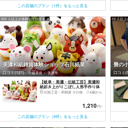
この店舗のプラン（1件）をもっと見る
300 人以上が体験しています！
10 人以
美濃和紙雑貨体験ショップ石川紙業
畳の
口コミ(127)
口コミ(5
岐阜県
美濃市
【岐阜・美濃・伝統工芸】美濃和
紙起き上がりこぼし人形手作り体
験（1個）
伝統工芸・和雑貨 その他
4歳から
1,210
円~
この店舗のプラン（9件）をもっと見る