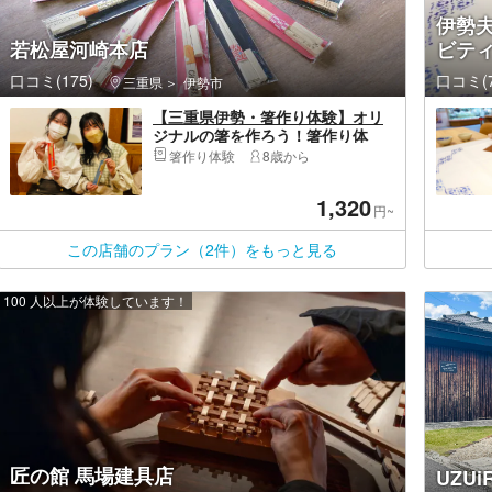
伊勢
若松屋河崎本店
ビテ
口コミ(175)
口コミ(7
三重県
伊勢市
【三重県伊勢・箸作り体験】オリ
ジナルの箸を作ろう！箸作り体
験・河崎本店
箸作り体験
8歳から
1,320
円~
この店舗のプラン（2件）をもっと見る
100 人以上が体験しています！
匠の館 馬場建具店
UZUi