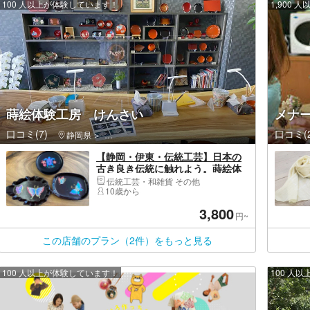
100 人以上が体験しています！
1,900
蒔絵体験工房 けんさい
メナ
口コミ(7)
口コミ(2
静岡県
伊東市・伊豆高原・城ヶ崎海岸
【静岡・伊東・伝統工芸】日本の
古き良き伝統に触れよう。蒔絵体
験（1個）
伝統工芸・和雑貨 その他
10歳から
3,800
円~
この店舗のプラン（2件）をもっと見る
100 人以上が体験しています！
100 人