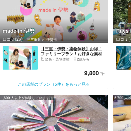
made in 伊勢
Rays 
口コミ(26)
口コミ(4
三重県
伊勢市
【三重・伊勢・染物体験】お得！
ファミリープラン！お好きな素材
に伊勢型紙染付をしよう（4点作成
染色・染物体験
2歳から
できます）※小学生以下のお子様を
含む4名様までご参加いただけます
9,800
円~
この店舗のプラン（5件）をもっと見る
1,600 人以上が体験しています！
5,700