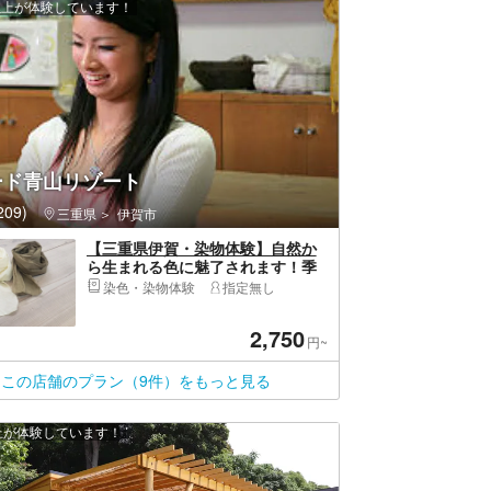
 人以上が体験しています！
ード青山リゾート
09)
三重県
伊賀市
【三重県伊賀・染物体験】自然か
ら生まれる色に魅了されます！季
節のハーブで染めよう
染色・染物体験
指定無し
2,750
円~
この店舗のプラン（9件）をもっと見る
以上が体験しています！