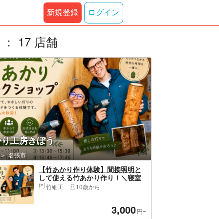
新規登録
ログイン
 17 店舗
かり工房きぼう
名張市
【竹あかり作り体験】間接照明と
して使える竹あかり作り！＼寝室
などの間接照明に和の灯を♪／【手
竹細工
10歳から
ぶら参加＆当日持ち帰り可】【大
阪～車で２時間弱】【奈良～車で
3,000
約１時間】
円~