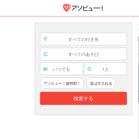
すべての行き先
すべてのあそび
いつでも
1
人
アソビュー！超特割！
並ばず入れる
検索する