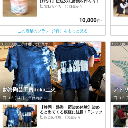
びねり】伝統の志野焼を作ろう！
本格陶芸体験
電動ろくろ
13歳から
10,800
円~
この店舗のプラン（2件）をもっと見る
3,300 人以上が体験しています！
100 人
熱海陶芸工房doka土火
アト
口コミ(141)
口コミ(3
静岡県
熱海市・初島・南熱海・多賀・網代
【静岡・熱海・藍染め体験】染め
ると出てくる模様に注目！Tシャツ
絞り染めコース
藍染め体験
6歳から