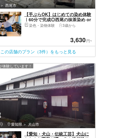
西尾市
【手ぶらOK】はじめての染め体験
｜60分で完成◎西尾の抹茶染め or
藍染め
染色・染物体験
3歳から
3,630
円~
この店舗のプラン（3件）をもっと見る
上が体験しています！
蔵
)
愛知県
犬山市
【愛知・犬山・伝統工芸】犬山に