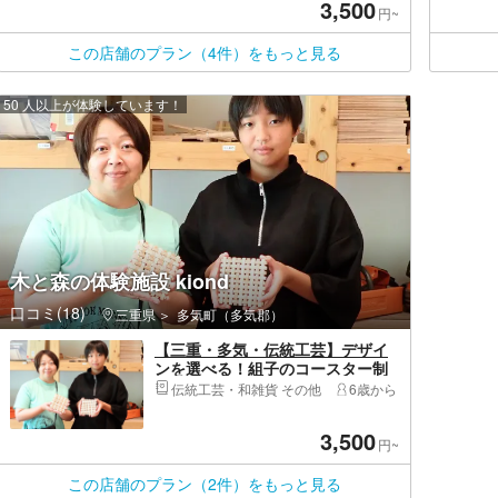
3,500
円~
この店舗のプラン（4件）をもっと見る
50 人以上が体験しています！
木と森の体験施設 kiond
口コミ(18)
三重県
多気町（多気郡）
【三重・多気・伝統工芸】デザイ
ンを選べる！組子のコースター制
作（1個）
伝統工芸・和雑貨 その他
6歳から
3,500
円~
この店舗のプラン（2件）をもっと見る