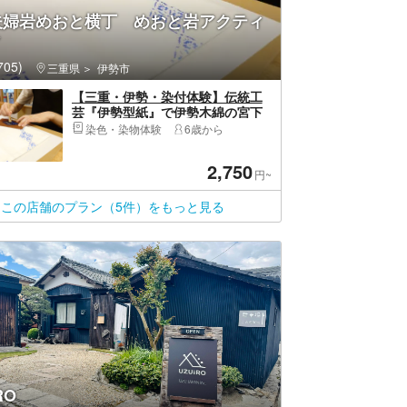
夫婦岩めおと横丁 めおと岩アクティ
ィ
05)
三重県
伊勢市
【三重・伊勢・染付体験】伝統工
芸『伊勢型紙』で伊勢木綿の宮下
(みやげ)袋に柄をつける染付体験！
染色・染物体験
6歳から
2,750
円~
この店舗のプラン（5件）をもっと見る
RO