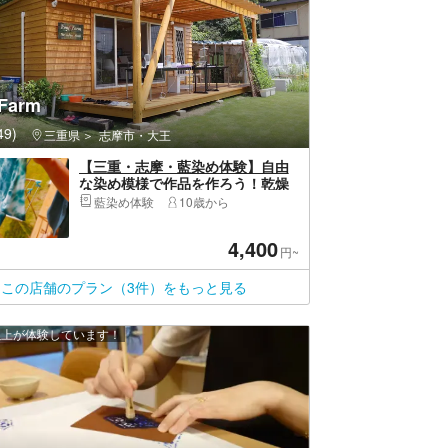
Farm
9)
三重県
志摩市・大王
【三重・志摩・藍染め体験】自由
な染め模様で作品を作ろう！乾燥
葉染め体験
藍染め体験
10歳から
4,400
円~
この店舗のプラン（3件）をもっと見る
 人以上が体験しています！