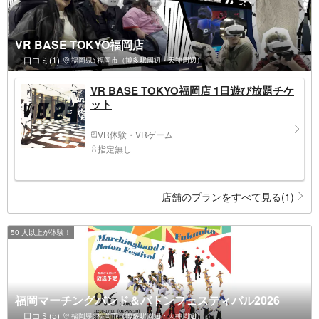
VR BASE TOKYO福岡店
口コミ(1)
福岡県>福岡市（博多駅周辺・天神周辺）
VR BASE TOKYO福岡店 1日遊び放題チケ
ット
VR体験・VRゲーム
指定無し
店舗のプランをすべて見る(1)
50 人以上が体験！
福岡マーチングバンド＆バトンフェスティバル2026
口コミ(5)
福岡県>福岡市（博多駅周辺・天神周辺）