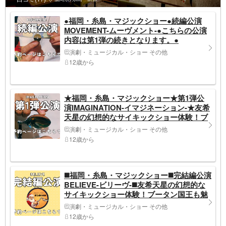
●福岡・糸島・マジックショー●続編公演
MOVEMENT-ムーヴメント-●こちらの公演
内容は第1弾の続きとなります。●
演劇・ミュージカル・ショー その他
12歳から
★福岡・糸島・マジックショー★第1弾公
演IMAGINATION-イマジネーション-★友希
天星の幻想的なサイキックショー体験！ブ
ータン国王も魅了された世界レベルのショ
演劇・ミュージカル・ショー その他
ー★
12歳から
◼️福岡・糸島・マジックショー◼️完結編公演
BELIEVE-ビリーヴ-◼️友希天星の幻想的な
サイキックショー体験！ブータン国王も魅
了された世界レベルのショー◼️
演劇・ミュージカル・ショー その他
12歳から