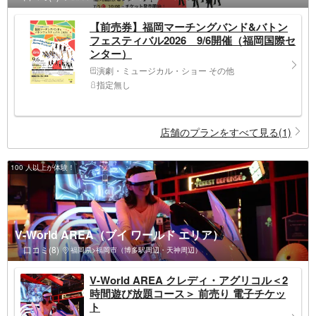
【前売券】福岡マーチングバンド&バトン
フェスティバル2026 9/6開催（福岡国際セ
ンター）
演劇・ミュージカル・ショー その他
指定無し
店舗のプランをすべて見る(1)
100 人以上が体験！
V-World AREA（ブイ ワールド エリア）
口コミ(8)
福岡県>福岡市（博多駅周辺・天神周辺）
V-World AREA クレディ・アグリコル＜2
時間遊び放題コース＞ 前売り 電子チケッ
ト