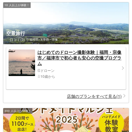
10 人以上が体験！
空景旅行
口コミ(3)
福岡県>太宰府・宗像
はじめてのドローン撮影体験｜福岡・宗像
市／福津市で初心者も安心の空撮プログラ
ム
ドローン
10歳から
店舗のプランをすべて見る(1)
300 人以上が体験！