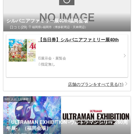
シルバニアファミリー展40th福岡会場
口コミ(29)
福岡県>福岡市（博多駅周辺・天神周辺）
【当日券】シルバニアファミリー展40th
展示会・展覧会
指定無し
店舗のプランをすべて見る(1)
500 人以上が体験！
「ULTRAMAN EXHIBITION -ウルトラマンシリーズ60周
年展-」（福岡会場）