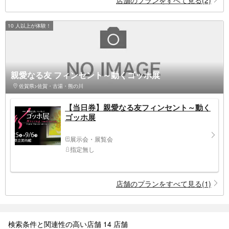
10 人以上が体験！
親愛なる友 フィンセント～動くゴッホ展
佐賀県>佐賀・古湯・熊の川
【当日券】親愛なる友フィンセント～動く
ゴッホ展
展示会・展覧会
指定無し
店舗のプランをすべて見る(1)
検索条件と関連性の高い店舗 14 店舗