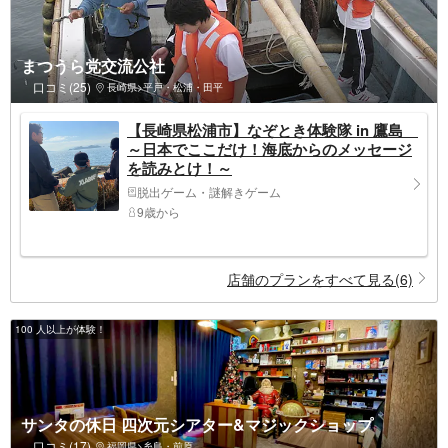
まつうら党交流公社
口コミ(25)
長崎県>平戸・松浦・田平
【長崎県松浦市】なぞとき体験隊 in 鷹島
～日本でここだけ！海底からのメッセージ
を読みとけ！～
脱出ゲーム・謎解きゲーム
9歳から
店舗のプランをすべて見る(6)
100 人以上が体験！
サンタの休日 四次元シアター&マジックショップ
口コミ(17)
福岡県>糸島・前原