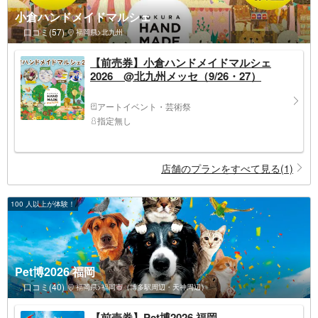
小倉ハンドメイドマルシェ
口コミ(57)
福岡県>北九州
【前売券】小倉ハンドメイドマルシェ
2026 @北九州メッセ（9/26・27）
アートイベント・芸術祭
指定無し
店舗のプランをすべて見る(1)
100 人以上が体験！
Pet博2026 福岡
口コミ(40)
福岡県>福岡市（博多駅周辺・天神周辺）
【前売券】Pet博2026 福岡