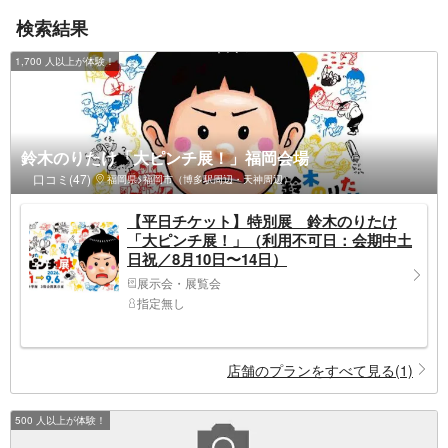
検索結果
1,700 人以上が体験！
鈴木のりたけ「大ピンチ展！」福岡会場
口コミ(47)
福岡県>福岡市（博多駅周辺・天神周辺）
【平日チケット】特別展 鈴木のりたけ
「大ピンチ展！」（利用不可日：会期中土
日祝／8月10日〜14日）
展示会・展覧会
指定無し
店舗のプランをすべて見る(1)
500 人以上が体験！