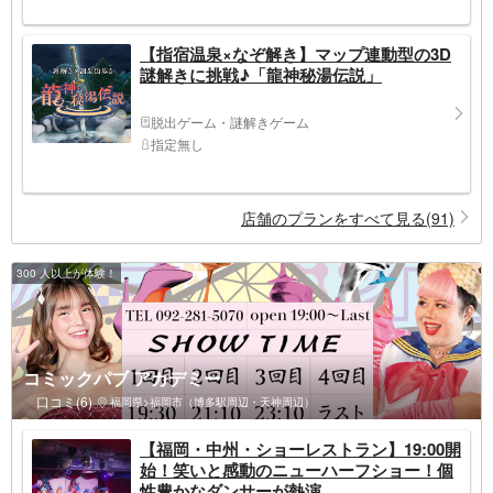
【指宿温泉×なぞ解き】マップ連動型の3D
謎解きに挑戦♪「龍神秘湯伝説」
脱出ゲーム・謎解きゲーム
指定無し
店舗のプランをすべて見る(91)
300 人以上が体験！
コミックパブ アカデミー
口コミ(6)
福岡県>福岡市（博多駅周辺・天神周辺）
【福岡・中州・ショーレストラン】19:00開
始！笑いと感動のニューハーフショー！個
性豊かなダンサーが熱演