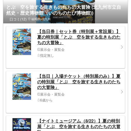
とぶ 空を旅する生きものたちの大冒険 (北九州市立自
然史・歴史博物館（いのちのたび博物館))
口コミ(12)
福岡県>北九州
【当日券｜セット券（特別展＋常設展）】
夏の特別展「とぶ 空を旅する生きものた
ちの大冒険」
展示会・展覧会
指定無し
【当日｜入場チケット（特別展のみ）】夏
の特別展「とぶ 空を旅する生きものたち
の大冒険」
展示会・展覧会
6歳から
【ナイトミュージアム（8/22）】夏の特別
展「とぶ 空を旅する生きものたちの大冒