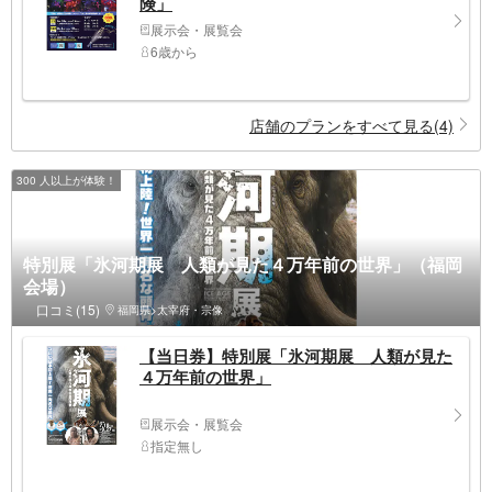
険」
展示会・展覧会
6歳から
店舗のプランをすべて見る(4)
300 人以上が体験！
特別展「氷河期展 人類が見た４万年前の世界」（福岡
会場）
口コミ(15)
福岡県>太宰府・宗像
【当日券】特別展「氷河期展 人類が見た
４万年前の世界」
展示会・展覧会
指定無し