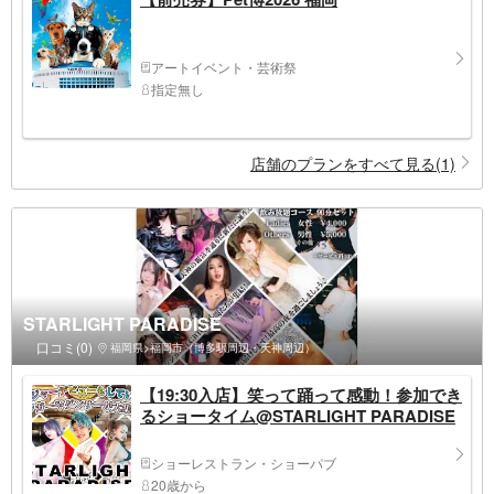
アートイベント・芸術祭
指定無し
店舗のプランをすべて見る(1)
STARLIGHT PARADISE
口コミ(0)
福岡県>福岡市（博多駅周辺・天神周辺）
【19:30入店】笑って踊って感動！参加でき
るショータイム@STARLIGHT PARADISE
ショーレストラン・ショーパブ
20歳から