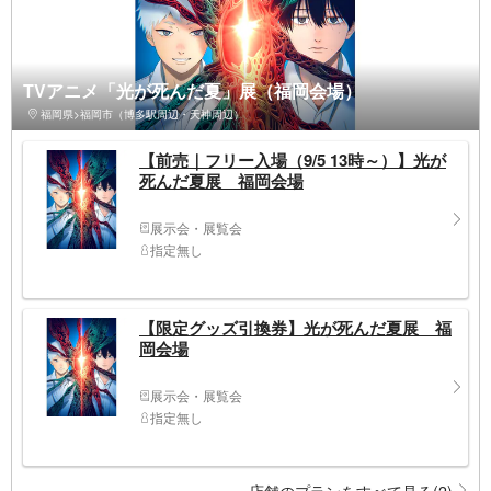
TVアニメ「光が死んだ夏」展（福岡会場）
福岡県>福岡市（博多駅周辺・天神周辺）
【前売｜フリー入場（9/5 13時～）】光が
死んだ夏展 福岡会場
展示会・展覧会
指定無し
【限定グッズ引換券】光が死んだ夏展 福
岡会場
展示会・展覧会
指定無し
店舗のプランをすべて見る(2)