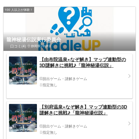
100 人以上が体験！
龍神秘湯伝説実行委員会
口コミ(4)
静岡県>中伊豆
【由布院温泉×なぞ解き】マップ連動型の
3D謎解きに挑戦♪「龍神秘湯伝説」
脱出ゲーム・謎解きゲーム
指定無し
【別府温泉×なぞ解き】マップ連動型の3D
謎解きに挑戦♪「龍神秘湯伝説」
脱出ゲーム・謎解きゲーム
指定無し