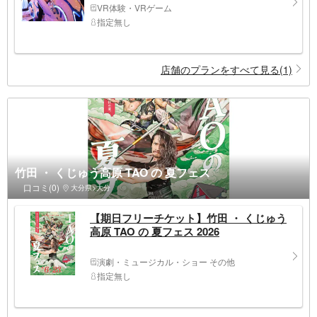
VR体験・VRゲーム
指定無し
店舗のプランをすべて見る(1)
竹田 ・ くじゅう高原 TAO の 夏フェス
口コミ(0)
大分県>大分
【期日フリーチケット】竹田 ・ くじゅう
高原 TAO の 夏フェス 2026
演劇・ミュージカル・ショー その他
指定無し