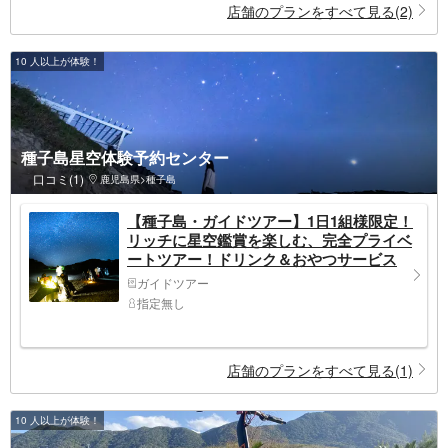
店舗のプランをすべて見る(2)
10 人以上が体験！
種子島星空体験予約センター
口コミ(1)
鹿児島県>種子島
【種子島・ガイドツアー】1日1組様限定！
リッチに星空鑑賞を楽しむ、完全プライベ
ートツアー！ドリンク＆おやつサービス
ガイドツアー
指定無し
店舗のプランをすべて見る(1)
10 人以上が体験！