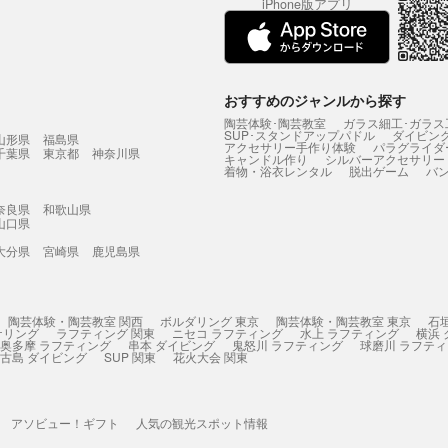
iPhone版アプリ
おすすめのジャンルから探す
陶芸体験･陶芸教室
ガラス細工･ガラス
SUP･スタンドアップパドル
ダイビン
山形県
福島県
アクセサリー手作り体験
パラグライダ
千葉県
東京都
神奈川県
キャンドル作り
シルバーアクセサリー
着物・浴衣レンタル
脱出ゲーム
バ
奈良県
和歌山県
山口県
大分県
宮崎県
鹿児島県
陶芸体験・陶芸教室 関西
ボルダリング 東京
陶芸体験・陶芸教室 東京
石
ケリング
ラフティング 関東
ニセコ ラフティング
水上 ラフティング
横浜
奥多摩 ラフティング
串本 ダイビング
鬼怒川 ラフティング
球磨川 ラフテ
古島 ダイビング
SUP 関東
花火大会 関東
アソビュー！ギフト
人気の観光スポット情報