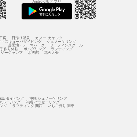
Android版アプリ
工房
日帰り温泉
カヌー･カヤック
グ・スキューバダイビング
シュノーケリング
ー
遊園地・テーマパーク
サーフィンスクール
 手作り体験
ボルダリング
ラフティング
ンジージャンプ
水族館
花火大会
垣島 ダイビング
沖縄 シュノーケリング
 クルージング
沖縄 パラセーリング
ィング
ラフティング 関西
いちご狩り 関東