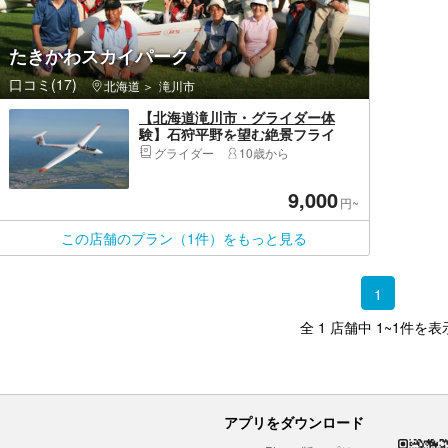
たきかわスカイパーク
口コミ(17)
北海道
滝川市
【北海道滝川市・グライダー体
験】石狩平野を望む絶景フライ
ト！上昇気流をつかまえよう
グライダー
10歳から
9,000
円~
この店舗のプラン（1件）をもっと見る
1
全 1 店舗中 1~1件を表
アプリをダウンロード