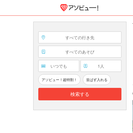
すべての行き先
すべてのあそび
いつでも
1
人
アソビュー！超特割！
並ばず入れる
検索する