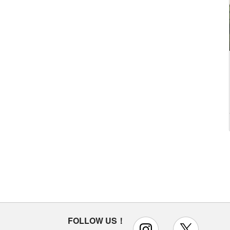
FOLLOW US！
instagram
x