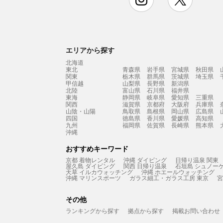
エリアから探す
北海道
東北
青森県
岩手県
宮城県
秋田県
関東
栃木県
群馬県
茨城県
埼玉県
甲信越
山梨県
長野県
新潟県
北陸
富山県
石川県
福井県
東海
静岡県
岐阜県
愛知県
三重県
関西
滋賀県
京都府
大阪府
兵庫県
山陰・山陽
鳥取県
島根県
岡山県
広島県
四国
徳島県
香川県
愛媛県
高知県
九州
福岡県
佐賀県
長崎県
熊本県
沖縄
おすすめキーワード
京都 着物レンタル
沖縄 ダイビング
日帰り温泉 関東
屋久島 ダイビング
関西 日帰り温泉
石垣島 シュノー
天草 イルカウォッチング
沖縄 ホエールウォッチング
沖縄 マリンスポーツ
ガラス細工・ガラス工房 東京
宮
その他
ランキングから探す
拠点から探す
掲載お問い合わせ