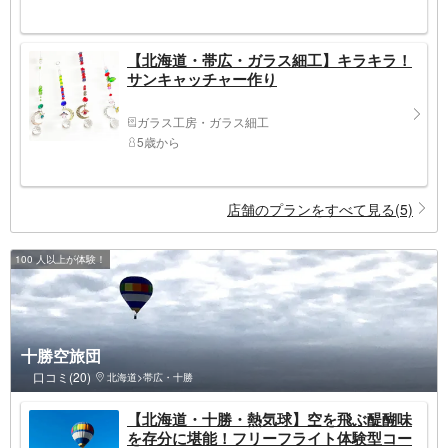
【北海道・帯広・ガラス細工】キラキラ！
サンキャッチャー作り
ガラス工房・ガラス細工
5歳から
店舗のプランをすべて見る(5)
100 人以上が体験！
十勝空旅団
口コミ(20)
北海道>帯広・十勝
【北海道・十勝・熱気球】空を飛ぶ醍醐味
を存分に堪能！フリーフライト体験型コー