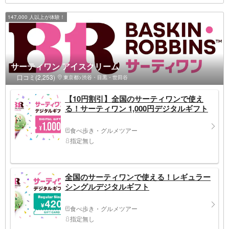
147,000 人以上が体験！
サーティワン アイスクリーム
口コミ(2,253)
東京都>渋谷・目黒・世田谷
【10円割引】全国のサーティワンで使え
る！サーティワン 1,000円デジタルギフト
食べ歩き・グルメツアー
指定無し
全国のサーティワンで使える！レギュラー
シングルデジタルギフト
食べ歩き・グルメツアー
指定無し