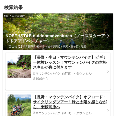
検索結果
100 人以上が体験！
NORTHSTAR outdoor adventures（ノーススターアウ
トドアアドベンチャー）
口コミ(23)
長野県>松本市（松本駅周辺・浅間・美ヶ原・塩尻）
【長野・半日・マウンテンバイク】ビギナ
ー体験レッスン！マウンテンバイクの本格
スキルが身に付きます
マウンテンバイク（MTB）・ダウンヒル
10歳から
【長野・マウンテンバイク】オフロード・
サイクリングツアー！緑と太陽を感じなが
ら、乗鞍高原へ
マウンテンバイク（MTB）・ダウンヒル