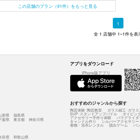
この店舗のプラン（91件）をもっと見る
1
全 1 店舗中 1~1件を表
アプリをダウンロード
iPhone版アプリ
おすすめのジャンルから探す
陶芸体験･陶芸教室
ガラス細工･ガラス
SUP･スタンドアップパドル
ダイビン
山形県
福島県
アクセサリー手作り体験
パラグライダ
千葉県
東京都
神奈川県
キャンドル作り
シルバーアクセサリー
着物・浴衣レンタル
脱出ゲーム
バ
奈良県
和歌山県