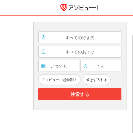
すべての行き先
すべてのあそび
いつでも
1
人
アソビュー！超特割！
並ばず入れる
検索する