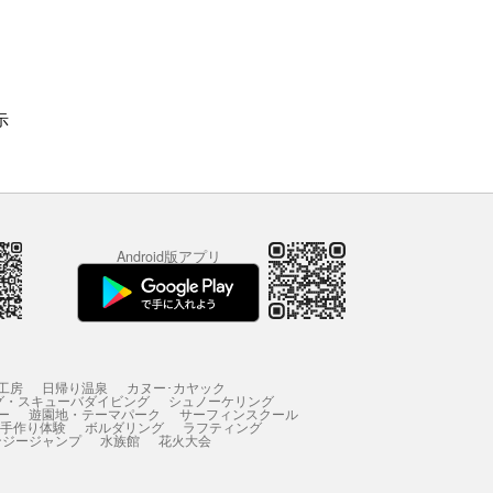
示
Android版アプリ
工房
日帰り温泉
カヌー･カヤック
グ・スキューバダイビング
シュノーケリング
ー
遊園地・テーマパーク
サーフィンスクール
 手作り体験
ボルダリング
ラフティング
ンジージャンプ
水族館
花火大会