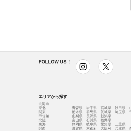
FOLLOW US！
instagram
x
エリアから探す
北海道
東北
青森県
岩手県
宮城県
秋田県
関東
栃木県
群馬県
茨城県
埼玉県
甲信越
山梨県
長野県
新潟県
北陸
富山県
石川県
福井県
東海
静岡県
岐阜県
愛知県
三重県
関西
滋賀県
京都府
大阪府
兵庫県