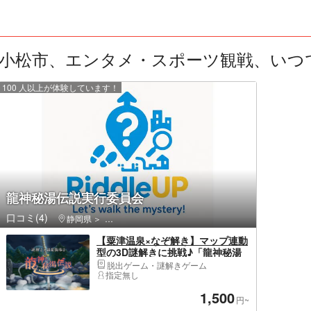
小松市、エンタメ・スポーツ観戦、いつでも
100 人以上が体験しています！
龍神秘湯伝説実行委員会
口コミ(4)
静岡県
伊豆の国市・伊豆長岡・大仁・韮山
【粟津温泉×なぞ解き】マップ連動
型の3D謎解きに挑戦♪「龍神秘湯
伝説」
脱出ゲーム・謎解きゲーム
指定無し
1,500
円~