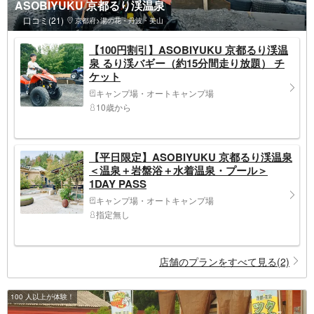
ASOBIYUKU 京都るり渓温泉
口コミ(21)
京都府>湯の花・丹波・美山
【100円割引】ASOBIYUKU 京都るり渓温
泉 るり渓バギー（約15分間走り放題） チ
ケット
キャンプ場・オートキャンプ場
10歳から
【平日限定】ASOBIYUKU 京都るり渓温泉
＜温泉＋岩盤浴＋水着温泉・プール＞
1DAY PASS
キャンプ場・オートキャンプ場
指定無し
店舗のプランをすべて見る(2)
100 人以上が体験！