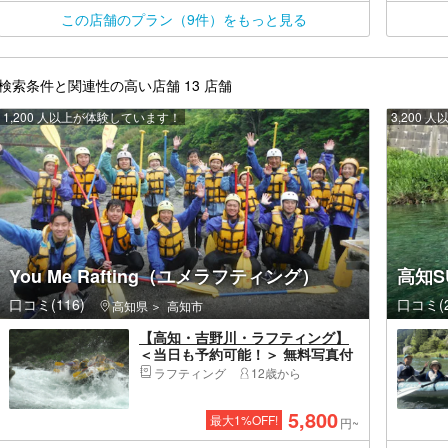
この店舗のプラン（9件）をもっと見る
検索条件と関連性の高い店舗 13 店舗
1,200 人以上が体験しています！
3,200
You Me Rafting（ユメラフティング）
高知S
口コミ(116)
口コミ(2
高知県
高知市
【高知・吉野川・ラフティング】
＜当日も予約可能！＞ 無料写真付
き！雨の日も最高に楽しい♪インス
ラフティング
12歳から
タ映え間違いなし！激流の大歩危
で半日コース（3時間）
5,800
最大
1
%OFF!
円~