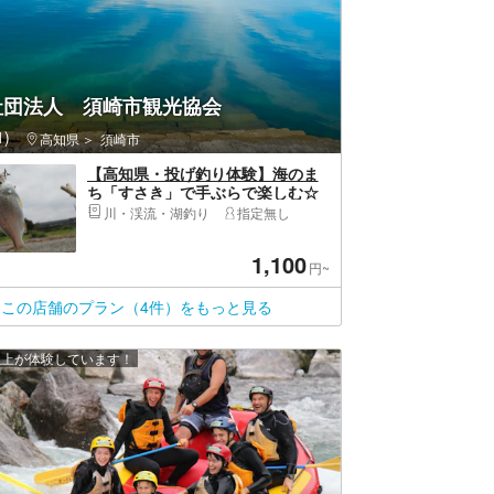
社団法人 須崎市観光協会
)
高知県
須崎市
【高知県・投げ釣り体験】海のま
ち「すさき」で手ぶらで楽しむ☆
釣った魚も美味しく食べれます！
川・渓流・湖釣り
指定無し
1,100
円~
この店舗のプラン（4件）をもっと見る
 人以上が体験しています！