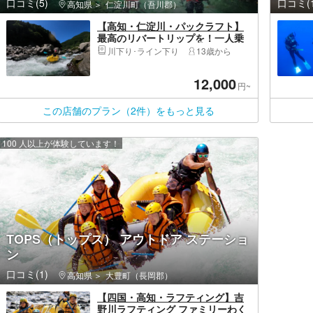
口コミ(5)
口コミ(1
高知県
仁淀川町（吾川郡）
【高知・仁淀川・パックラフト】
最高のリバートリップを！一人乗
りのボートに乗って仁淀川が作る
川下り･ライン下り
13歳から
大渓谷を冒険しよう！
12,000
円~
この店舗のプラン（2件）をもっと見る
100 人以上が体験しています！
TOPS（トップス） アウトドア ステーショ
ン
口コミ(1)
高知県
大豊町（長岡郡）
【四国・高知・ラフティング】吉
野川ラフティング ファミリーわく