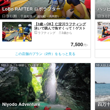
LoBo RAFTER ロボラフター
ハッ
口コミ(8)
口コミ(1
高知県
越知町（高岡郡）
【3歳～OK】仁淀川ラフティング
泳いで跳んで魚すくって！ゲスト
に合ったツアーメニューで仁淀ブ
ラフティング
3歳から
ルーを遊びつくそう！
7,500
円~
この店舗のプラン（2件）をもっと見る
100 人以上が体験しています！
10 人以
Niyodo Adventure
四万