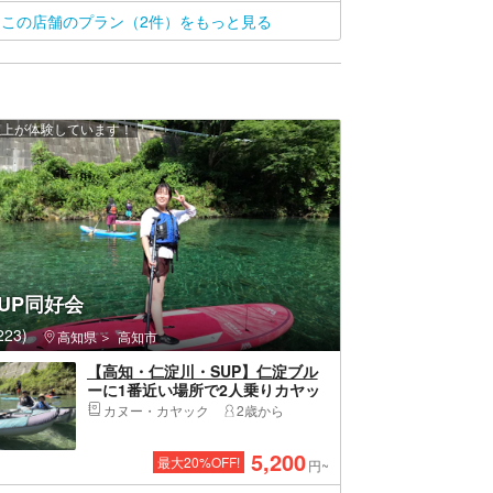
淀ブルーエリア）
この店舗のプラン（2件）をもっと見る
 人以上が体験しています！
UP同好会
23)
高知県
高知市
【高知・仁淀川・SUP】仁淀ブル
ーに1番近い場所で2人乗りカヤッ
ク体験。にこ淵まで35分。撮影デ
カヌー・カヤック
2歳から
ータ付き。女子旅におすすめ。2歳
～OK。
5,200
最大
20
%OFF!
円~