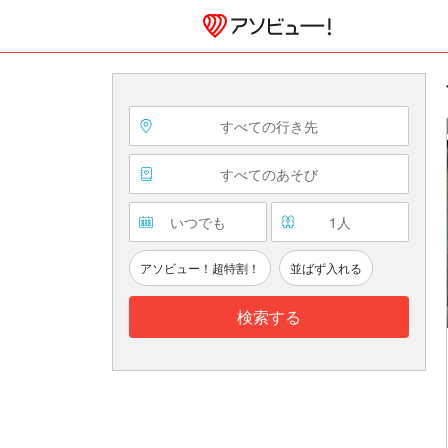
すべての行き先
すべてのあそび
いつでも
1
人
アソビュー！超特割！
並ばず入れる
検索する