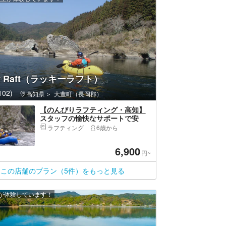
ky Raft（ラッキーラフト）
02)
高知県
大豊町（長岡郡）
【のんびりラフティング・高知】
スタッフの愉快なサポートで安
心！ぷかぷか川遊びで解放感も抜
ラフティング
6歳から
群！写真データプレゼント付き
6,900
円~
この店舗のプラン（5件）をもっと見る
上が体験しています！