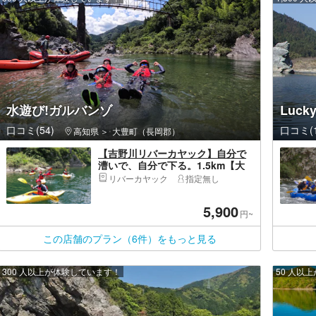
水遊び!ガルバンゾ
Luc
口コミ(54)
口コミ(1
高知県
大豊町（長岡郡）
【吉野川リバーカヤック】自分で
漕いで、自分で下る。1.5km【大
豊IC15分】
リバーカヤック
指定無し
5,900
円~
この店舗のプラン（6件）をもっと見る
300 人以上が体験しています！
50 人以