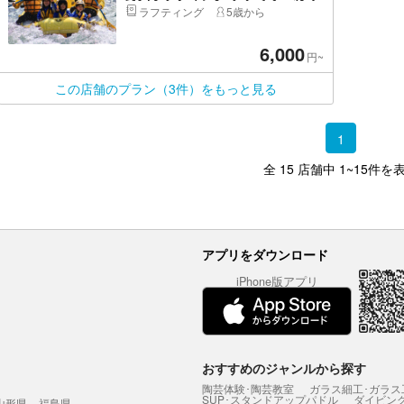
わくコース＜5歳から参加OK＞写
ラフティング
5歳から
真プレゼント！
6,000
円~
この店舗のプラン（3件）をもっと見る
1
全 15 店舗中 1~15件を
アプリをダウンロード
iPhone版アプリ
おすすめのジャンルから探す
陶芸体験･陶芸教室
ガラス細工･ガラス
SUP･スタンドアップパドル
ダイビン
山形県
福島県