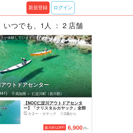
新規登録
ログイン
つでも、1人 ： 2 店舗
 人以上が体験しています！
川アウトドアセンター
41)
高知県
仁淀川町（吾川郡）
【NOC仁淀川アウトドアセンタ
ー】「クリスタルカヤック」全部
付き定番プラン！透明の舟、水上
カヌー・カヤック
2歳から
カメラ撮影、ドローン空撮、ウェ
ア・レンタル品充実、待合室、ト
6,900
最大
8
%OFF!
イレ、売店、駐車場完備（上流仁
円~