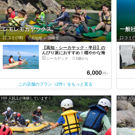
レモレモカヤックス
一般
口コミ(18)
口コミ(1
高知県
須崎市
【高知・シーカヤック・半日】の
んびり派におすすめ！穏やかな海
でまったり安和プラン
シーカヤック
3歳から
6,000
円~
この店舗のプラン（2件）をもっと見る
100 人以上が体験しています！
1,700