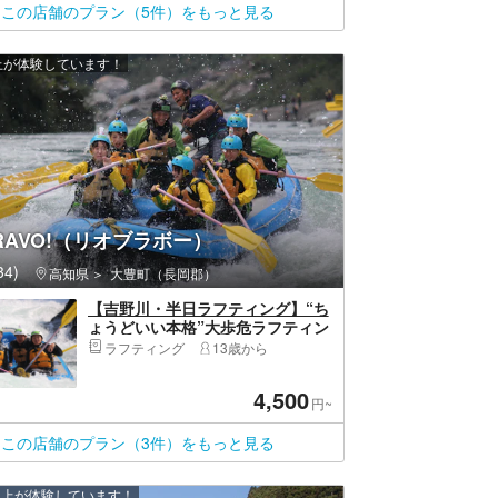
この店舗のプラン（5件）をもっと見る
以上が体験しています！
BRAVO!（リオブラボー）
4)
高知県
大豊町（長岡郡）
【吉野川・半日ラフティング】“ち
ょうどいい本格”大歩危ラフティン
グ｜初心者OK・1日2回開催
ラフティング
13歳から
4,500
円~
この店舗のプラン（3件）をもっと見る
 人以上が体験しています！