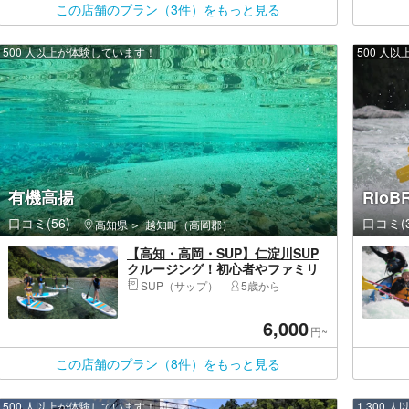
この店舗のプラン（3件）をもっと見る
500 人以上が体験しています！
500 人
有機高揚
Rio
口コミ(56)
口コミ(3
高知県
越知町（高岡郡）
【高知・高岡・SUP】仁淀川SUP
クルージング！初心者やファミリ
ーにおすすめ
SUP（サップ）
5歳から
6,000
円~
この店舗のプラン（8件）をもっと見る
500 人以上が体験しています！
1,300