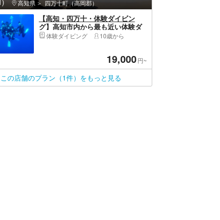
)
高知県
四万十町（高岡郡）
【高知・四万十・体験ダイビン
グ】高知市内から最も近い体験ダ
イビング
体験ダイビング
10歳から
19,000
円~
この店舗のプラン（1件）をもっと見る