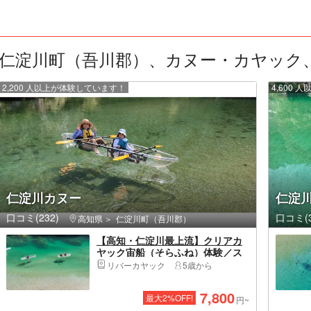
仁淀川町（吾川郡）、カヌー・カヤック、い
2,200 人以上が体験しています！
4,600
仁淀川カヌー
仁淀
口コミ(232)
口コミ(3
高知県
仁淀川町（吾川郡）
【高知・仁淀川最上流】クリアカ
ヤック宙船（そらふね）体験／ス
イーツ付／一眼レフ＆4Kドローン
リバーカヤック
5歳から
撮影データプレゼント！／カップ
ル・ファミリーに♪
7,800
最大
2
%OFF!
円~