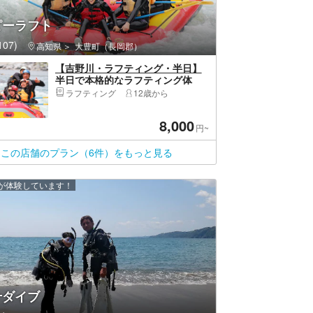
ピーラフト
07)
高知県
大豊町（長岡郡）
【吉野川・ラフティング・半日】
半日で本格的なラフティング体
験！大歩危ショートラフティング
ラフティング
12歳から
ツアー(中学生以上の方はこちら)
8,000
円~
この店舗のプラン（6件）をもっと見る
上が体験しています！
十ダイブ