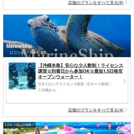
店舗のプランをすべて見る(5)
MarineShip
口コミ(0)
沖縄県>那覇
【沖縄本島】安心な少人数制！ライセンス
講習☆到着日から参加OK☆最短1.5日格安
オープンウォーター！
ダイビングライセンス取得（Cカード取得）
12歳から
店舗のプランをすべて見る(4)
2,200 人以上が体験！