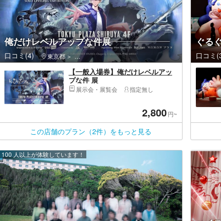
俺だけレベルアップな件展
ぐる
口コミ(4)
口コミ(3
東京都
渋谷区・原宿・恵比寿・代官山
【一般入場券】俺だけレベルアッ
プな件 展
展示会・展覧会
指定無し
2,800
円~
この店舗のプラン（2件）をもっと見る
100 人以上が体験しています！