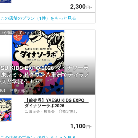
2,300
円~
この店舗のプラン（1件）をもっと見る
 人以上が体験しています！
SU KIDS EXPO 2026 ダイナソーラ
～東京ミッドタウン八重洲でティラノ
ルスと学ぼう！～
6)
東京都
中央区（東京都）・日本橋・銀座・築地・月島・晴海
【前売券】YAESU KIDS EXPO
ダイナソーラボ2026
展示会・展覧会
指定無し
1,100
円~
この店舗のプラン（5件）をもっと見る