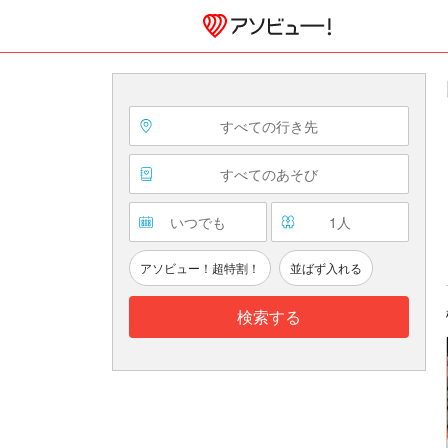
すべての行き先
すべてのあそび
いつでも
1
人
アソビュー！超特割！
並ばず入れる
検索する