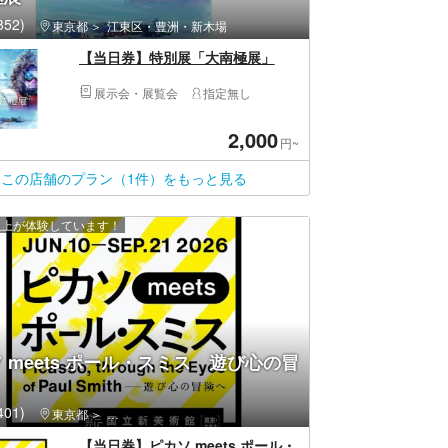
52)
東京都
江東区・豊洲・新木場
【当日券】特別展「大南極展」
展示会・展覧会
指定無し
2,000
円~
この店舗のプラン（1件）をもっと見る
 人以上が体験しています！
 meets ポール・スミス 遊び心の冒
01)
東京都
港区・新橋・六本木・麻布・虎ノ門・お台場・汐留
【当日券】ピカソ meets ポール・