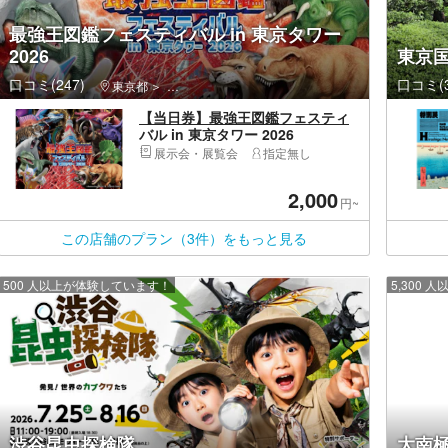
最強王図鑑フェスティバル in 東京タワー
2026
東京
口コミ(247)
口コミ(3
東京都
港区・新橋・六本木・麻布・虎ノ門・お台場・汐留
【当日券】最強王図鑑フェスティ
バル in 東京タワー 2026
展示会・展覧会
指定無し
2,000
円~
この店舗のプラン（3件）をもっと見る
500 人以上が体験しています！
5,300
渋谷昆虫探検隊
大南