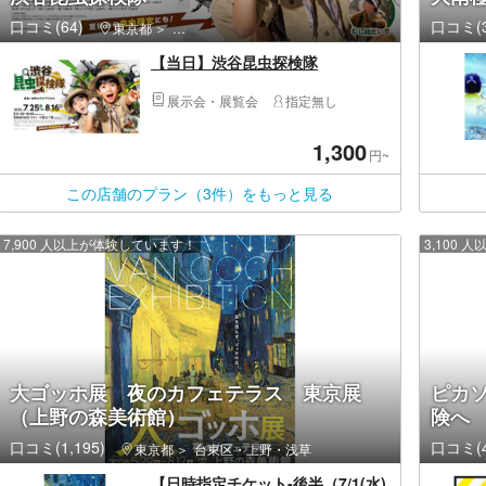
口コミ(64)
口コミ(3
東京都
渋谷区・原宿・恵比寿・代官山
【当日】渋谷昆虫探検隊
展示会・展覧会
指定無し
1,300
円~
この店舗のプラン（3件）をもっと見る
7,900 人以上が体験しています！
3,100
大ゴッホ展 夜のカフェテラス 東京展
ピカソ
（上野の森美術館）
険へ
口コミ(1,195)
口コミ(4
東京都
台東区・上野・浅草
【日時指定チケット-後半（7/1(水)