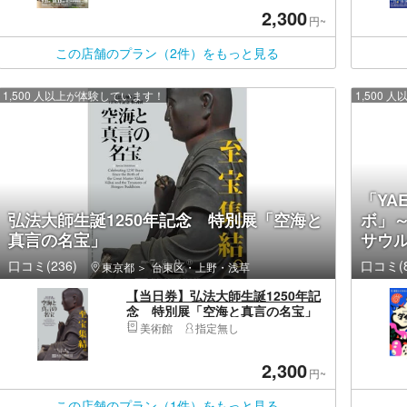
2,300
円~
この店舗のプラン（2件）をもっと見る
1,500 人以上が体験しています！
1,500
「YAE
弘法大師生誕1250年記念 特別展「空海と
ボ」
真言の名宝」
サウ
口コミ(236)
口コミ(8
東京都
台東区・上野・浅草
【当日券】弘法大師生誕1250年記
念 特別展「空海と真言の名宝」
美術館
指定無し
2,300
円~
この店舗のプラン（1件）をもっと見る