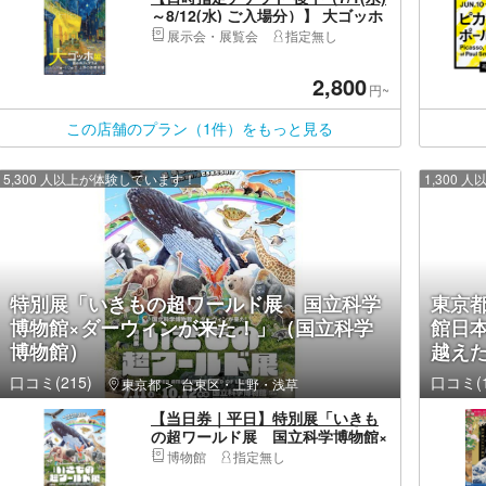
～8/12(水) ご入場分）】 大ゴッホ
展 夜のカフェテラス 東京展
展示会・展覧会
指定無し
2,800
円~
この店舗のプラン（1件）をもっと見る
5,300 人以上が体験しています！
1,300
特別展「いきもの超ワールド展 国立科学
東京都
博物館×ダーウィンが来た！」（国立科学
館日
博物館）
越え
口コミ(215)
口コミ(1
東京都
台東区・上野・浅草
【当日券｜平日】特別展「いきも
の超ワールド展 国立科学博物館×
ダーウィンが来た！」（国立科学
博物館
指定無し
博物館）