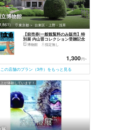
国立博物館
,861)
東京都
台東区・上野・浅草
【前売券|一般観覧料のみ販売】特
別展 内山晋コレクション受贈記念
「歌川広重 江戸のベストアング
博物館
指定無し
ル」
1,300
円~
この店舗のプラン（3件）をもっと見る
 人以上が体験しています！
極展