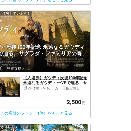
上が体験しています！
ィ没後100年記念 永遠なるガウディ
Rで辿る、サグラダ・ファミリアの奇
)
東京都
新宿区・新宿・高田馬場・新大久保
【入場券】ガウディ没後100年記念
永遠なるガウディ 〜VRで辿る、サ
グラダ・ファミリアの奇跡〜
VR体験・VRゲーム
指定無し
2,500
円~
この店舗のプラン（1件）をもっと見る
以上が体験しています！