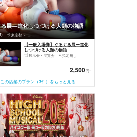
ぐる展—進化しつづける人類の物語
)
東京都
港区・新橋・六本木・麻布・虎ノ門・お台場・汐留
【一般入場券】ぐるぐる展ー進化
しつづける人類の物語
展示会・展覧会
指定無し
2,500
円~
この店舗のプラン（3件）をもっと見る