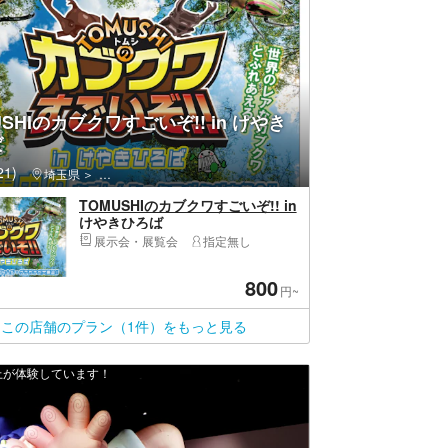
USHIのカブクワすごいぞ!! in けやき
ば
1)
埼玉県
中央区（さいたま市）・さいたま新都心
TOMUSHIのカブクワすごいぞ!! in
けやきひろば
展示会・展覧会
指定無し
800
円~
この店舗のプラン（1件）をもっと見る
以上が体験しています！