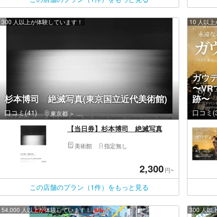
300 人以上が体験しています！
10 人以
ガウデ
〜V
杉本博司 絶滅写真(東京国立近代美術館)
跡〜
口コミ(41)
口コミ(3
東京都
千代田区・有楽町・日比谷・秋葉原・お茶の水・神田
【当日券】杉本博司 絶滅写真
美術館
指定無し
2,300
円~
この店舗のプラン（1件）をもっと見る
54,000 人以上が体験しています！
300 人