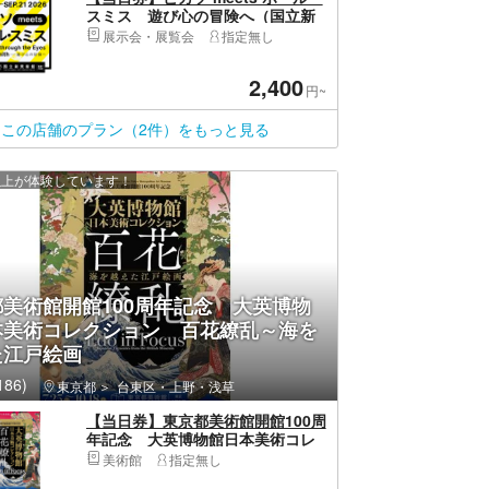
スミス 遊び心の冒険へ（国立新
美術館）
展示会・展覧会
指定無し
2,400
円~
この店舗のプラン（2件）をもっと見る
 人以上が体験しています！
美術館開館100周年記念 大英博物
本美術コレクション 百花繚乱～海を
た江戸絵画
86)
東京都
台東区・上野・浅草
【当日券】東京都美術館開館100周
年記念 大英博物館日本美術コレ
クション 百花繚乱～海を越えた
美術館
指定無し
江戸絵画