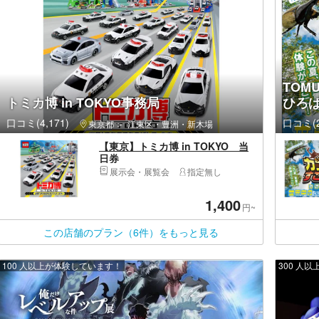
TOM
トミカ博 in TOKYO事務局
ひろ
口コミ(4,171)
口コミ(2
東京都
江東区・豊洲・新木場
【東京】トミカ博 in TOKYO 当
日券
展示会・展覧会
指定無し
1,400
円~
この店舗のプラン（6件）をもっと見る
100 人以上が体験しています！
300 人