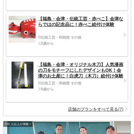
【福島・会津・伝統工芸・赤べこ】会津な
らではの記念品に！赤べこ絵付け体験
伝統工芸・和雑貨 その他
2歳から
【福島・会津・オリジナル木刀】人気漫画
の刀をモチーフにしたデザインもOK！会
津のお土産に！白虎刀（木刀）絵付け体験
伝統工芸・和雑貨 その他
5歳から
店舗のプランをすべて見る(7)
100 人以上が体験！