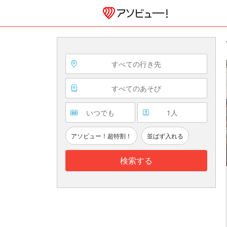
すべての行き先
すべてのあそび
いつでも
1
人
アソビュー！超特割！
並ばず入れる
検索する