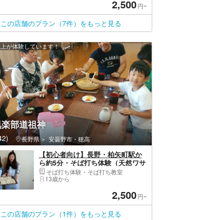
2,500
円~
この店舗のプラン（7件）をもっと見る
 人以上が体験しています！
倶楽部道祖神
2)
長野県
安曇野市・穂高
【初心者向け】長野・柏矢町駅か
ら約5分・そば打ち体験（天然ワサ
ビ付き）
そば打ち体験・そば打ち教室
13歳から
2,500
円~
この店舗のプラン（1件）をもっと見る