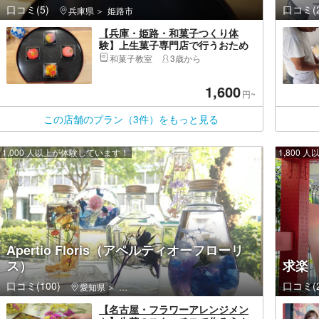
口コミ(5)
口コミ(2
兵庫県
姫路市
【兵庫・姫路・和菓子つくり体
験】上生菓子専門店で行うおため
し体験(1個)
和菓子教室
3歳から
1,600
円~
この店舗のプラン（3件）をもっと見る
1,000 人以上が体験しています！
1,800
Apertio Floris（アペルティオーフローリ
ス）
求楽
口コミ(100)
口コミ(2
愛知県
中区（名古屋市）・栄・久屋大通・大須観音
【名古屋・フラワーアレンジメン