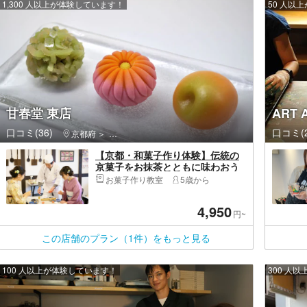
1,300 人以上が体験しています！
50 人以
甘春堂 東店
ART 
口コミ(36)
口コミ(2
京都府
東山区（京都市）・祇園・嵯峨野
【京都・和菓子作り体験】伝統の
京菓子をお抹茶とともに味わおう
（上生菓子3個、干菓子1個、）※特
お菓子作り教室
5歳から
典 お土産付き
4,950
円~
この店舗のプラン（1件）をもっと見る
100 人以上が体験しています！
300 人