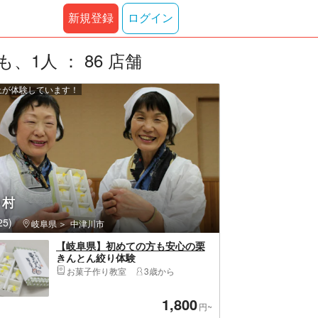
新規登録
ログイン
1人 ： 86 店舗
以上が体験しています！
り村
5)
岐阜県
中津川市
【岐阜県】初めての方も安心の栗
きんとん絞り体験
お菓子作り教室
3歳から
1,800
円~