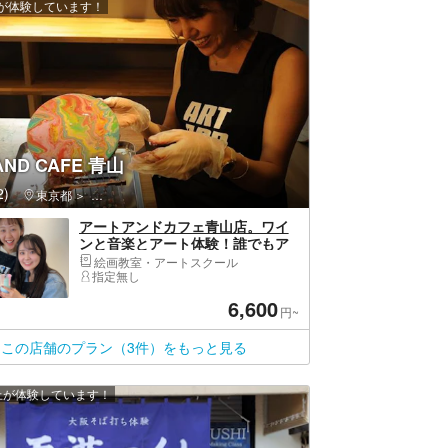
上が体験しています！
AND CAFE 青山
)
東京都
渋谷区・原宿・恵比寿・代官山
アートアンドカフェ青山店。ワイ
ンと音楽とアート体験！誰でもア
ーティストになれる場所！大人
絵画教室・アートスクール
気！たらし込みアート（ポーリン
指定無し
グアート、フルイドアート）！
6,600
円~
この店舗のプラン（3件）をもっと見る
以上が体験しています！