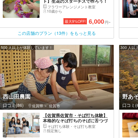
ト】生花のスターチスで作ろう！
リース（1個）
フラワーアレンジメント教室
10歳から
6,000
最大
9
%OFF!
円~
この店舗のプラン（13件）をもっと見る
500 人以上が体験しています！
300 人
西山田農園
野あ
口コミ(86)
口コミ(6
佐賀県
佐賀市
【佐賀県佐賀市・そば打ち体験】
本格的なそば打ちのそばに舌つづ
み
そば打ち体験・そば打ち教室
指定無し