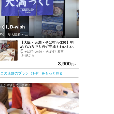
くしD-wish
5)
大阪府
北区（大阪市）・北新地・中之島・大阪天満宮・中津
【大阪・天満・そば打ち体験】初
めての方でも必ず完成！おいしい
思い出づくり！カジュアルそば打
そば打ち体験・そば打ち教室
ち体験（500グラム）
5歳から
3,900
円~
この店舗のプラン（1件）をもっと見る
 人以上が体験しています！