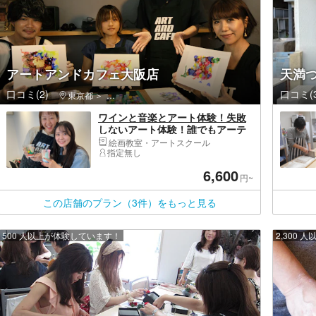
アートアンドカフェ大阪店
天満つ
口コミ(2)
口コミ(3
東京都
渋谷区・原宿・恵比寿・代官山
ワインと音楽とアート体験！失敗
しないアート体験！誰でもアーテ
ィストになれる場所！大人気！た
絵画教室・アートスクール
らし込みアート（ポーリングアー
指定無し
ト、フルイドアート）！
6,600
円~
この店舗のプラン（3件）をもっと見る
500 人以上が体験しています！
2,300