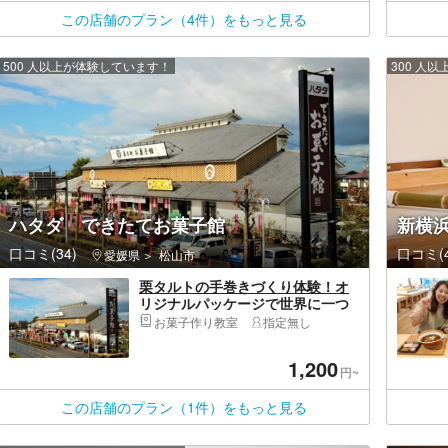
この店舗のプラン（4件）をもっと見る
500 人以上が体験しています！
300 人
ハタダ できたてお菓子館
新横
口コミ(34)
口コミ(4
愛媛県
松山市
栗タルトの手巻きづくり体験！オ
リジナルパッケージで世界に一つ
だけのタルトを作り！
お菓子作り教室
指定無し
1,200
円~
この店舗のプラン（1件）をもっと見る