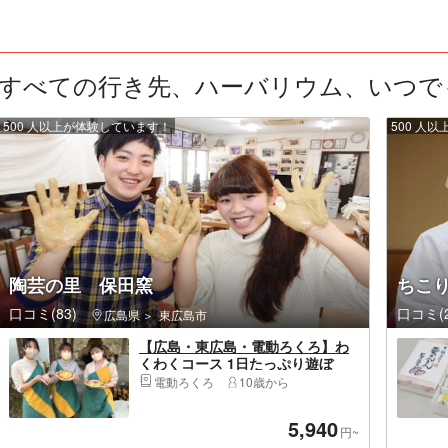
すべての行き先、ハーバリウム、いつでも、
500 人以上が体験しています！
500 人
陶芸の里 保田窯
ちこ
口コミ(83)
口コミ(2
広島県
東広島市
【広島・東広島・電動ろくろ】わ
くわくコース 1日たっぷり遊ぼ
う！電動 ロクロ＆ピザ焼き体験
電動ろくろ
10歳から
5,940
円~