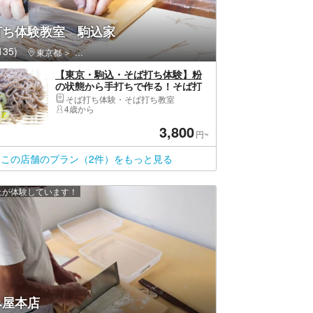
打ち体験教室 駒込家
35)
東京都
豊島区・池袋・巣鴨・大塚・目白
【東京・駒込・そば打ち体験】粉
の状態から手打ちで作る！そば打
ち体験プラン
そば打ち体験・そば打ち教室
4歳から
3,800
円~
この店舗のプラン（2件）をもっと見る
以上が体験しています！
み屋本店