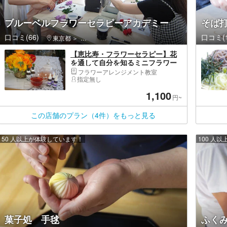
ブルーベルフラワーセラピーアカデミー
そば
口コミ(66)
口コミ(1
東京都
渋谷区・原宿・恵比寿・代官山
【恵比寿・フラワーセラピー】花
を通して自分を知るミニフラワー
カウンセリング
フラワーアレンジメント教室
指定無し
1,100
円~
この店舗のプラン（4件）をもっと見る
50 人以上が体験しています！
100 人
菓子処 手毬
ふく