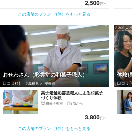
2,500
円~
この店舗のプラン（1件）をもっと見る
2,300
おせわさん（彩雲堂の和菓子職人）
体験
口コミ(1)
口コミ(4
島根県
安来市
菓子老舗彩雲堂職人による和菓子
づくり体験
和菓子教室
9歳から
3,800
円~
この店舗のプラン（1件）をもっと見る