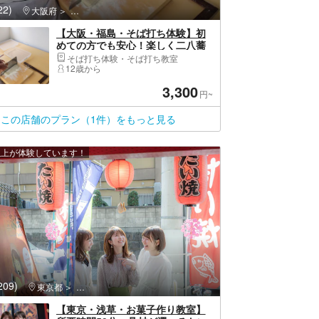
2)
大阪府
福島区（大阪市）・野田・淀川
【大阪・福島・そば打ち体験】初
めての方でも安心！楽しく二八蕎
麦を打っていただけます。
そば打ち体験・そば打ち教室
12歳から
3,300
円~
この店舗のプラン（1件）をもっと見る
 人以上が体験しています！
09)
東京都
墨田区・両国・錦糸町・東京スカイツリー
【東京・浅草・お菓子作り教室】