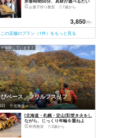
所要時間50分、具材が選べるたい
焼き作り体験！「浅草駅」から徒
お菓子作り教室
7歳から
歩約10分、「田原町駅」から徒歩4
分
3,850
円~
この店舗のプラン（1件）をもっと見る
以上が体験しています！
そびベース フリルフスリフ
2)
北海道
南区（札幌市）・定山渓・真駒内・芸術の森
[北海道・札幌・定山渓]焚き火をし
ながら、じっくり年輪を重ねよ
う！～くるくるバウムクーヘン作
料理教室
3歳から
り～