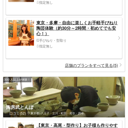
指定無し
東京・多摩・自由に楽しくお手軽手びねり
陶芸体験（約30分～2時間・初めてでも安
心！）
手びねり・型取り
指定無し
店舗のプランをすべて見る(5)
300 人以上が体験！
陶房武とんぼ
口コミ(52)
東京都>八王子・立川・町田・府中・調布
【東京・高尾・型作り】お子様も作りやす