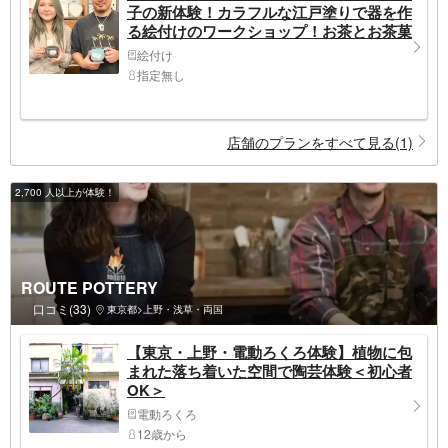
子の新体験！カラフルな江戸塗りで器を作
る絵付けのワークショップ！お茶とお茶菓
子付きのプラン！当日持ち帰りできます！
絵付け
指定無し
店舗のプランをすべて見る(1)
2,700 人以上が体験！
ROUTE POTTERY
口コミ(33)
東京都>上野・浅草・両国
【東京・上野・電動ろくろ体験】植物に包
まれた落ち着いた空間で陶芸体験＜初心者
OK＞
電動ろくろ
12歳から