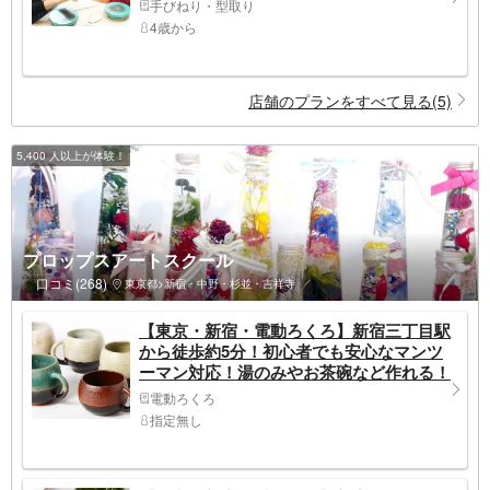
手びねり・型取り
4歳から
店舗のプランをすべて見る(5)
5,400 人以上が体験！
プロップスアートスクール
口コミ(268)
東京都>新宿・中野・杉並・吉祥寺
【東京・新宿・電動ろくろ】新宿三丁目駅
から徒歩約5分！初心者でも安心なマンツ
ーマン対応！湯のみやお茶碗など作れる！
電動ろくろ体験 ＊粘土代焼成代含む お
電動ろくろ
ひとり様・カップルのご参加OK！！女性
指定無し
に人気