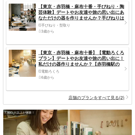
【東京・赤羽橋・麻布十番・手びねり・陶
芸体験】デートやお友達や旅の思い出にあ
なただけの器を作りませんか？手びねりは
自由に形を作れます。スタッフか丁寧にサ
手びねり・型取り
ポートしますので安心（赤羽橋駅の裏）
3歳から
【東京・赤羽橋・麻布十番】【電動ろくろ
プラン】デートやお友達や旅の思い出に！
私だけの器作りませんか？【赤羽橋駅の
裏】
電動ろくろ
6歳から
店舗のプランをすべて見る(2)
7,800 人以上が体験！