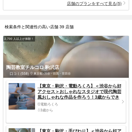
店舗のプランをすべて見る(5)
検索条件と関連性の高い店舗 39 店舗
2,700 人以上が体験！
陶芸教室チルコロ 駒沢店
口コミ(558)
東京都>渋谷・目黒・世田谷
【東京・駒沢・電動ろくろ】＜渋谷から好
アクセス＞おしゃれなスタジオで現代陶芸
風おしゃれな作品を作ろう！3歳からでき
る陶芸体験！夏休みの自由研究にもおすす
電動ろくろ
め♪2～3個自由に作ろう！
3歳から
【東京・駒沢・手びねり】＜渋谷から好ア