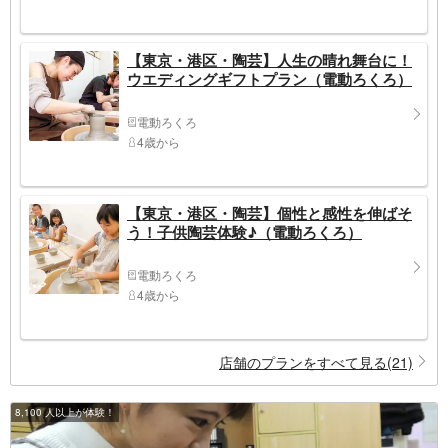
【東京・港区・陶芸】人生の晴れ舞台に！
ウエディングギフトプラン（電動ろくろ）
電動ろくろ
4歳から
【東京・港区・陶芸】個性と感性を伸ばそ
う！子供陶芸体験♪（電動ろくろ）
電動ろくろ
4歳から
店舗のプランをすべて見る(21)
8,100 人以上が体験！