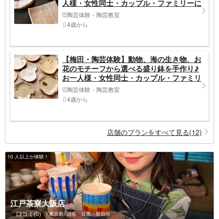
人様・女性同士・カップル・ファミリーに
陶芸体験・陶芸教室
4歳から
【梅田・陶芸体験】動物、海の生き物、お
花のモチーフから選べる盛り鉢を手作り♪
お一人様・女性同士・カップル・ファミリ
ーに
陶芸体験・陶芸教室
4歳から
店舗のプランをすべて見る(12)
10 人以上が体験！
江戸茶寮大阪店
口コミ(0)
東京都>渋谷・目黒・世田谷