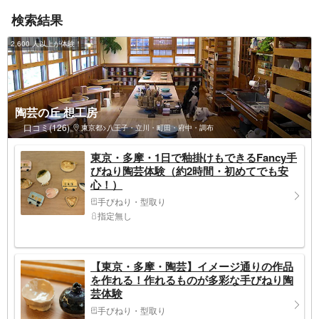
検索結果
2,600 人以上が体験！
陶芸の丘 想工房
口コミ(126)
東京都>八王子・立川・町田・府中・調布
東京・多摩・1日で釉掛けもできるFancy手
びねり陶芸体験（約2時間・初めてでも安
心！）
手びねり・型取り
指定無し
【東京・多摩・陶芸】イメージ通りの作品
を作れる！作れるものが多彩な手びねり陶
芸体験
手びねり・型取り