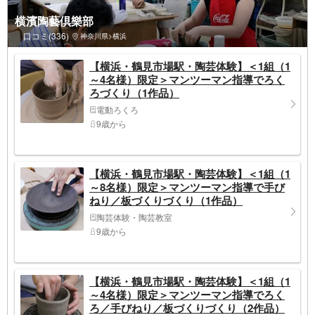
横濱陶藝倶樂部
口コミ(336)
神奈川県>横浜
【横浜・鶴見市場駅・陶芸体験】＜1組（1
～4名様）限定＞マンツーマン指導でろく
ろづくり（1作品）
電動ろくろ
9歳から
【横浜・鶴見市場駅・陶芸体験】＜1組（1
～8名様）限定＞マンツーマン指導で手び
ねり／板づくりづくり（1作品）
陶芸体験・陶芸教室
9歳から
【横浜・鶴見市場駅・陶芸体験】＜1組（1
～4名様）限定＞マンツーマン指導でろく
ろ／手びねり／板づくりづくり（2作品）