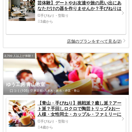
芸体験】デートやお友達や旅の思い出にあ
なただけの器を作りませんか？手びねりは
自由に形を作れます。スタッフか丁寧にサ
手びねり・型取り
ポートしますので安心（赤羽橋駅の裏）
3歳から
店舗のプランをすべて見る(2)
2,700 人以上が体験！
ゆう工房 青山教室
口コミ(105)
東京都>六本木・麻布・赤坂・青山
【青山・手びねり】挑戦派？癒し派？アー
ト派？手回しロクロで陶芸トリップ♪お一
人様・女性同士・カップル・ファミリーに
手びねり・型取り
4歳から