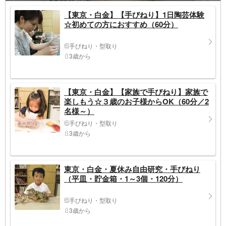
【東京・白金】【手びねり】1日陶芸体験
☆初めての方におすすめ（60分）
手びねり・型取り
3歳から
【東京・白金】【家族で手びねり】家族で
楽しもう☆３歳のお子様からOK（60分／2
名様～）
手びねり・型取り
3歳から
東京・白金・夏休み自由研究・手びねり
（平皿・貯金箱・1～3個・120分）
手びねり・型取り
3歳から