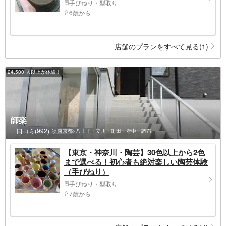
手びねり・型取り
6歳から
店舗のプランをすべて見る(1)
24,500 人以上が体験！
師楽
口コミ(992)
東京都>八王子・立川・町田・府中・調布
【東京・神奈川・陶芸】30色以上から2色
まで選べる！初心者も絶対楽しい陶芸体験
（手びねり）
手びねり・型取り
7歳から