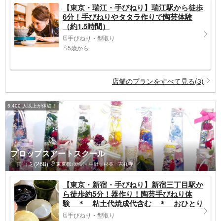
【東京・瑞江・手びねり】瑞江駅から徒歩
6分！手びねりやタタラ作りで陶芸体験
（約1.5時間）
手びねり・型取り
5歳から
店舗のプランをすべて見る(3)
5,400 人以上が体験！
プロップスアートスクール
口コミ(268)
東京都>新宿・中野・杉並・吉祥寺
【東京・新宿・手びねり】新宿三丁目駅か
ら徒歩約5分！器作り！陶芸手びねり体
験 ＊ 粘土代焼成代含む ＊ おひとり
様・カップルのご参加OK！！女性に人気
手びねり・型取り