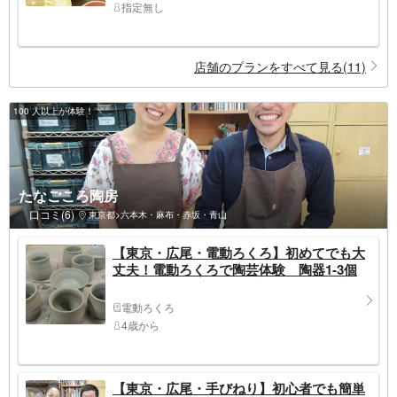
指定無し
店舗のプランをすべて見る(11)
100 人以上が体験！
たなごころ陶房
口コミ(6)
東京都>六本木・麻布・赤坂・青山
【東京・広尾・電動ろくろ】初めてでも大
丈夫！電動ろくろで陶芸体験 陶器1‐3個
電動ろくろ
4歳から
【東京・広尾・手びねり】初心者でも簡単