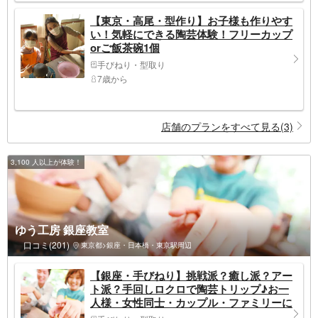
【東京・高尾・型作り】お子様も作りやす
い！気軽にできる陶芸体験！フリーカップ
orご飯茶碗1個
手びねり・型取り
7歳から
店舗のプランをすべて見る(3)
3,100 人以上が体験！
ゆう工房 銀座教室
口コミ(201)
東京都>銀座・日本橋・東京駅周辺
【銀座・手びねり】挑戦派？癒し派？アー
ト派？手回しロクロで陶芸トリップ♪お一
人様・女性同士・カップル・ファミリーに