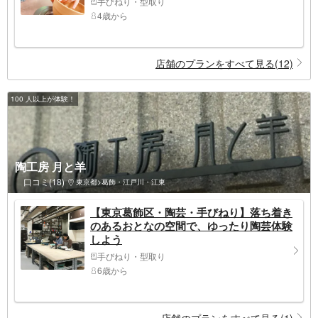
手びねり・型取り
4歳から
店舗のプランをすべて見る(12)
100 人以上が体験！
陶工房 月と羊
口コミ(18)
東京都>葛飾・江戸川・江東
【東京葛飾区・陶芸・手びねり】落ち着き
のあるおとなの空間で、ゆったり陶芸体験
しよう
手びねり・型取り
6歳から
店舗のプランをすべて見る(1)