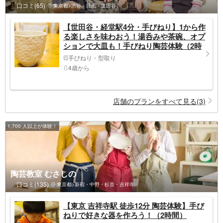
口コミ(65)
東京都>渋谷・目黒・世田谷
【世田谷・経堂駅4分・手びねり】1から作
る楽しさを味わおう！湯呑みや茶碗、オプ
ションで大皿も！手びねり陶芸体験（2時
間）
手びねり・型取り
4歳から
店舗のプランをすべて見る(3)
1,700 人以上が体験！
陶芸教室 むさしの
口コミ(135)
東京都>新宿・中野・杉並・吉祥寺
【東京 吉祥寺駅 徒歩12分 陶芸体験】手び
ねりで好きな器を作ろう！（2時間）