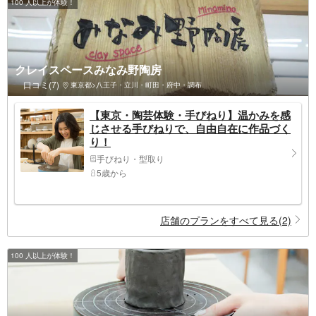
100 人以上が体験！
クレイスペースみなみ野陶房
口コミ(7)
東京都>八王子・立川・町田・府中・調布
【東京・陶芸体験・手びねり】温かみを感
じさせる手びねりで、自由自在に作品づく
り！
手びねり・型取り
5歳から
店舗のプランをすべて見る(2)
100 人以上が体験！