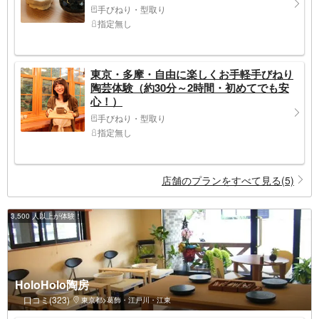
手びねり・型取り
指定無し
東京・多摩・自由に楽しくお手軽手びねり
陶芸体験（約30分～2時間・初めてでも安
心！）
手びねり・型取り
指定無し
店舗のプランをすべて見る(5)
3,500 人以上が体験！
HoloHolo陶房
口コミ(323)
東京都>葛飾・江戸川・江東