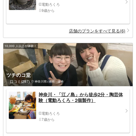
電動ろくろ
9歳から
店舗のプランをすべて見る(6)
10,000 人以上が体験！
ツチのコ堂
口コミ(297)
神奈川県>湘南・鎌倉
神奈川・「江ノ島」から徒歩2分・陶芸体
験（電動ろくろ・2個製作）
電動ろくろ
7歳から