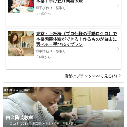
本格！手びねり陶芸体験
手びねり・型取り
4歳から
東京・上板橋《プロ仕様の手動ロクロ》で
本格陶芸体験ができる！作るものが自由に
選べる・手びねりプラン
手びねり・型取り
4歳から
店舗のプランをすべて見る(5)
8,100 人以上が体験！
白金陶芸教室
口コミ(508)
東京都>六本木・麻布・赤坂・青山