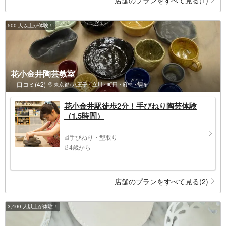
500 人以上が体験！
花小金井陶芸教室
口コミ(42)
東京都>八王子・立川・町田・府中・調布
花小金井駅徒歩2分！手びねり陶芸体験
（1.5時間）
手びねり・型取り
4歳から
店舗のプランをすべて見る(2)
3,400 人以上が体験！