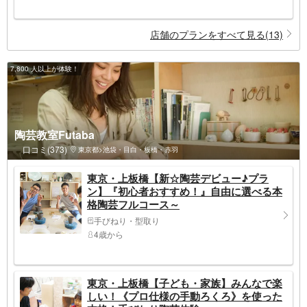
店舗のプランをすべて見る(13)
7,800 人以上が体験！
陶芸教室Futaba
口コミ(373)
東京都>池袋・目白・板橋・赤羽
東京・上板橋【新☆陶芸デビュー♪プラ
ン】『初心者おすすめ！』自由に選べる本
格陶芸フルコース～
手びねり・型取り
4歳から
東京・上板橋【子ども・家族】みんなで楽
しい！《プロ仕様の手動ろくろ》を使った