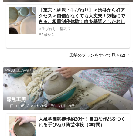
【東京・駒沢・手びねり】＜渋谷から好ア
クセス＞自信がなくても大丈夫！気軽にで
きる、板皿制作体験！白を基調としたおし
ゃれなスタジオで陶芸作家気分3歳から参
手びねり・型取り
加OK！1～2個制作可能
3歳から
店舗のプランをすべて見る(2)
100 人以上が体験！
森魚工房
口コミ(8)
東京都>池袋・目白・板橋・赤羽
大泉学園駅徒歩約20分！自由な作品をつく
れる手びねり陶芸体験（3時間）