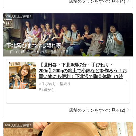
店舗のプランをすべて見る(4)
500 人以上が体験！
下北窯 ひまつぶし隠れ家
口コミ(5)
東京都>渋谷・目黒・世田谷
【世田谷・下北沢駅7分・手びねり・
200g】200gの粘土で小鉢などを作ろう！お
買い物にも便利！下北沢で陶芸体験（1時
間）
手びねり・型取り
4歳から
店舗のプランをすべて見る(2)
100 人以上が体験！