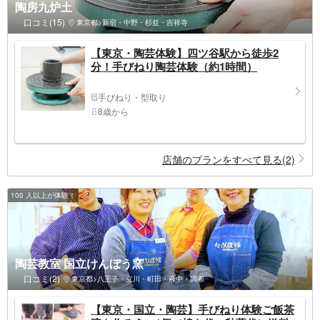
陶房九炉土
口コミ(15)
東京都>新宿・中野・杉並・吉祥寺
【東京・陶芸体験】四ツ谷駅から徒歩2
分！手びねり陶芸体験（約1時間）
手びねり・型取り
8歳から
店舗のプランをすべて見る(2)
100 人以上が体験！
陶芸教室 国立けんぼう窯
口コミ(2)
東京都>八王子・立川・町田・府中・調布
【東京・国立・陶芸】手びねり体験ご飯茶