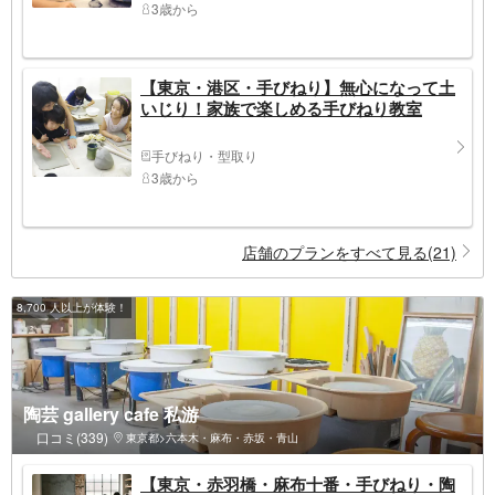
3歳から
【東京・港区・手びねり】無心になって土
いじり！家族で楽しめる手びねり教室
手びねり・型取り
3歳から
店舗のプランをすべて見る(21)
8,700 人以上が体験！
陶芸 gallery cafe 私游
口コミ(339)
東京都>六本木・麻布・赤坂・青山
【東京・赤羽橋・麻布十番・手びねり・陶