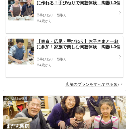
に作れる！手びねりで陶芸体験 陶器1‐3個
手びねり・型取り
4歳から
【東京・広尾・手びねり】お子さまと一緒
に参加！家族で楽しむ陶芸体験 陶器1‐3個
手びねり・型取り
4歳から
店舗のプランをすべて見る(6)
500 人以上が体験！
まだん陶房