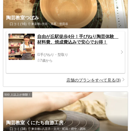
陶芸教室つぼみ
口コミ(16)
東京都>渋谷・目黒・世田谷
自由が丘駅徒歩4分！手びねり陶芸体験
材料費、焼成費込みで安心でお得！
手びねり・型取り
7歳から
店舗のプランをすべて見る(3)
500 人以上が体験！
陶芸教室 くにたち自游工房
口コミ(38)
東京都>八王子・立川・町田・府中・調布