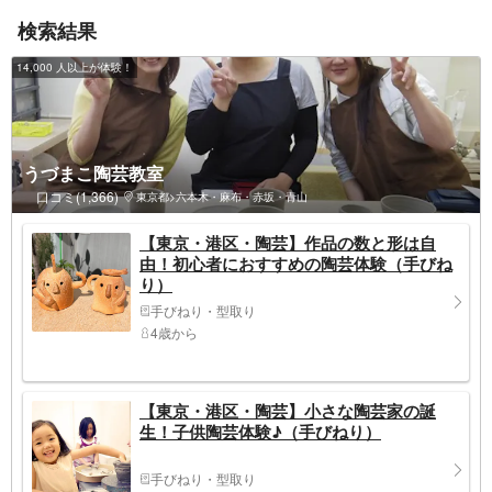
検索結果
14,000 人以上が体験！
うづまこ陶芸教室
口コミ(1,366)
東京都>六本木・麻布・赤坂・青山
【東京・港区・陶芸】作品の数と形は自
由！初心者におすすめの陶芸体験（手びね
り）
手びねり・型取り
4歳から
【東京・港区・陶芸】小さな陶芸家の誕
生！子供陶芸体験♪（手びねり）
手びねり・型取り