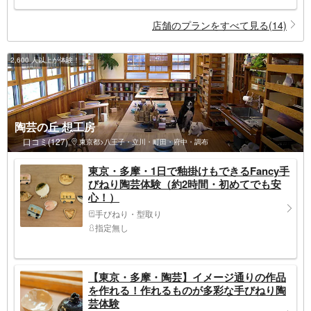
店舗のプランをすべて見る(14)
2,600 人以上が体験！
陶芸の丘 想工房
口コミ(127)
東京都>八王子・立川・町田・府中・調布
東京・多摩・1日で釉掛けもできるFancy手
びねり陶芸体験（約2時間・初めてでも安
心！）
手びねり・型取り
指定無し
【東京・多摩・陶芸】イメージ通りの作品
を作れる！作れるものが多彩な手びねり陶
芸体験