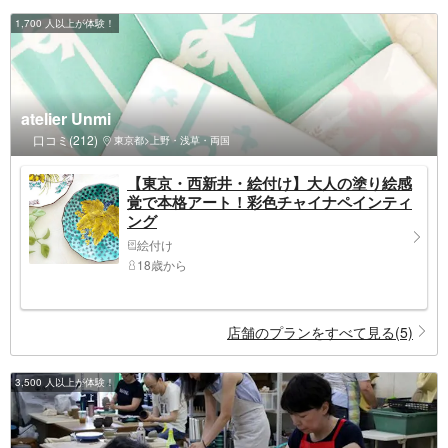
1,700 人以上が体験！
atelier Unmi
口コミ(212)
東京都>上野・浅草・両国
【東京・西新井・絵付け】大人の塗り絵感
覚で本格アート！彩色チャイナペインティ
ング
絵付け
18歳から
店舗のプランをすべて見る(5)
3,500 人以上が体験！