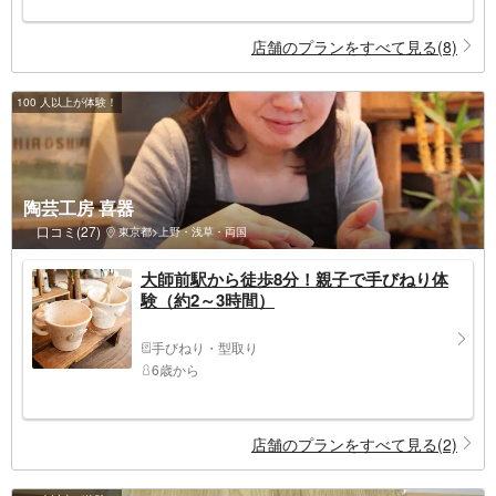
店舗のプランをすべて見る(8)
100 人以上が体験！
陶芸工房 喜器
口コミ(27)
東京都>上野・浅草・両国
大師前駅から徒歩8分！親子で手びねり体
験（約2～3時間）
手びねり・型取り
6歳から
店舗のプランをすべて見る(2)