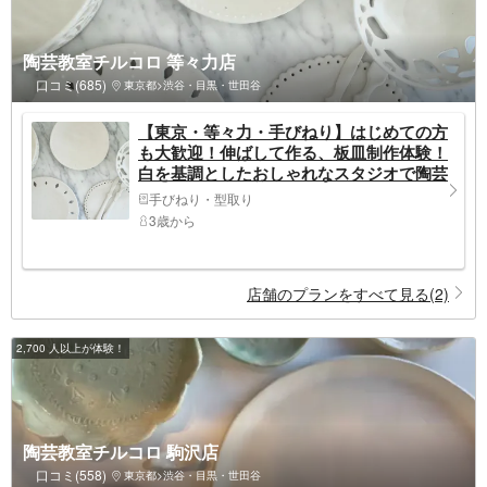
陶芸教室チルコロ 等々力店
口コミ(685)
東京都>渋谷・目黒・世田谷
【東京・等々力・手びねり】はじめての方
も大歓迎！伸ばして作る、板皿制作体験！
白を基調としたおしゃれなスタジオで陶芸
作家気分＜自由が丘・二子玉川から好アク
手びねり・型取り
セス＞3歳から参加OK！1～2個作れる！
3歳から
店舗のプランをすべて見る(2)
2,700 人以上が体験！
陶芸教室チルコロ 駒沢店
口コミ(558)
東京都>渋谷・目黒・世田谷