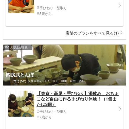
手びねり・型取り
5歳から
店舗のプランをすべて見る(1)
300 人以上が体験！
陶房武とんぼ
口コミ(52)
東京都>八王子・立川・町田・府中・調布
【東京・高尾・手びねり】湯飲み、おちょ
こなど自由に作る手びねり体験！（1個ま
たは2個）
手びねり・型取り
7歳から