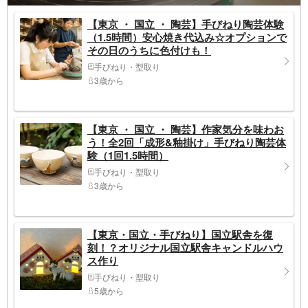
【東京 ・ 国立 ・ 陶芸】手びねり陶芸体験
（1.5時間）安心焼き代込み☆オプションで
その日のうちに色付けも！
手びねり・型取り
3歳から
【東京 ・ 国立 ・ 陶芸】作家気分を味わお
う！全2回「成形&釉掛け」手びねり陶芸体
験（1回1.5時間）
手びねり・型取り
3歳から
【東京・国立・手びねり】国立駅舎を復
刻！？オリジナル国立駅舎キャンドルハウ
ス作り
手びねり・型取り
5歳から