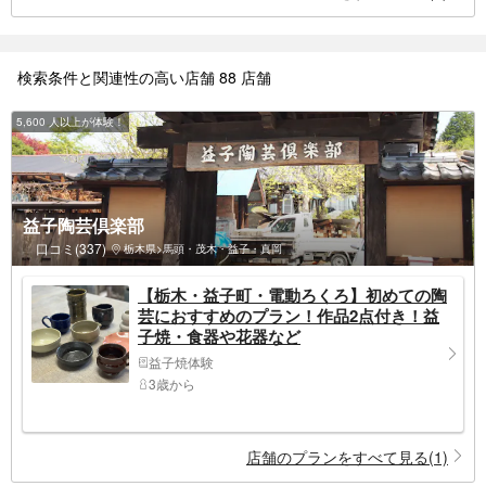
検索条件と関連性の高い店舗 88 店舗
5,600 人以上が体験！
益子陶芸倶楽部
口コミ(337)
栃木県>馬頭・茂木・益子・真岡
【栃木・益子町・電動ろくろ】初めての陶
芸におすすめのプラン！作品2点付き！益
子焼・食器や花器など
益子焼体験
3歳から
店舗のプランをすべて見る(1)