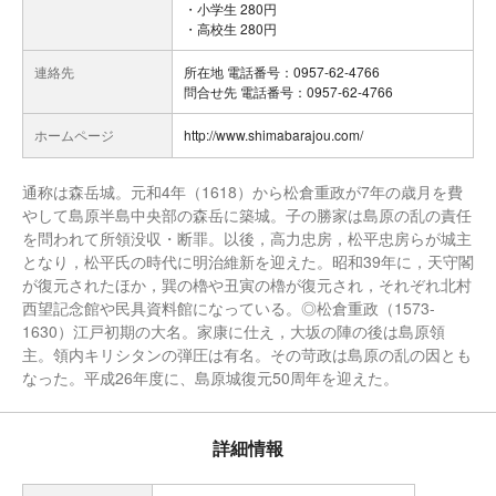
・小学生 280円
・高校生 280円
連絡先
所在地 電話番号：0957-62-4766
問合せ先 電話番号：0957-62-4766
ホームページ
http://www.shimabarajou.com/
通称は森岳城。元和4年（1618）から松倉重政が7年の歳月を費
やして島原半島中央部の森岳に築城。子の勝家は島原の乱の責任
を問われて所領没収・断罪。以後，高力忠房，松平忠房らが城主
となり，松平氏の時代に明治維新を迎えた。昭和39年に，天守閣
が復元されたほか，巽の櫓や丑寅の櫓が復元され，それぞれ北村
西望記念館や民具資料館になっている。◎松倉重政（1573-
1630）江戸初期の大名。家康に仕え，大坂の陣の後は島原領
主。領内キリシタンの弾圧は有名。その苛政は島原の乱の因とも
なった。平成26年度に、島原城復元50周年を迎えた。
詳細情報