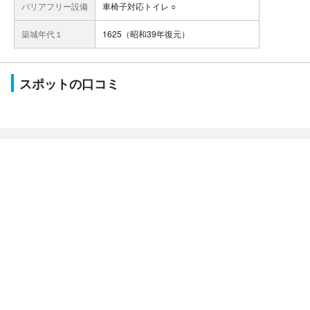
バリアフリー設備
車椅子対応トイレ ○
築城年代１
1625（昭和39年復元）
スポットの口コミ