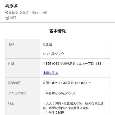
島原城
長崎県
島原・雲仙・小浜
城郭
基本情報
名称
島原城
シマバラジョウ
住所
〒855-0036 長崎県島原市城内一丁目1183-1
地図を見る
営業時間
公開 9:00〜17:30 入館は17:00まで
アクセス方法
・島原駅から徒歩で5分
料金
・大人 550円 ※島原城天守閣、観光復興記念
館、西望記念館の３館共通入館料
・中学生 280円