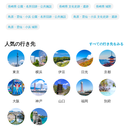
長崎県 公園・名所旧跡・公共施設
長崎県 文化史跡・遺跡
長崎県 城郭
島原・雲仙・小浜 公園・名所旧跡・公共施設
島原・雲仙・小浜 文化史跡・遺跡
島原・雲仙・小浜 城郭
人気の行き先
すべての行き先をみる
東京
横浜
伊豆
日光
京都
大阪
神戸
山口
福岡
別府