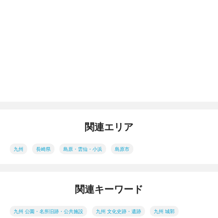
関連エリア
九州
長崎県
島原・雲仙・小浜
島原市
関連キーワード
九州 公園・名所旧跡・公共施設
九州 文化史跡・遺跡
九州 城郭