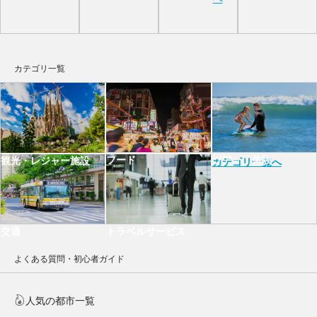
カテゴリ一覧
フード
ツアー・体験
観光・レジャー施設
カテゴリ一覧へ
交通
トラベルサービス
よくある質問・初心者ガイド
人気の都市一覧