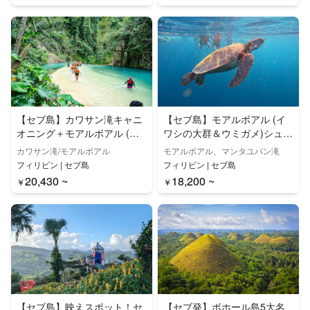
ン島）
【セブ島】カワサン滝キャニ
【セブ島】モアルボアル (イ
オニング＋モアルボアル (イ
ワシの大群＆ウミガメ)シュノ
ワシの大群＆ウミガメ)シュノ
ーケリング＋マンタユパン滝
カワサン滝/モアルボアル
モアルボアル、マンタユパン滝
ーケリングツアー
ツアー
フィリピン | セブ島
フィリピン | セブ島
20,430 ~
18,200 ~
￥
￥
【セブ島】映えスポット！セ
【セブ発】ボホール島5大名