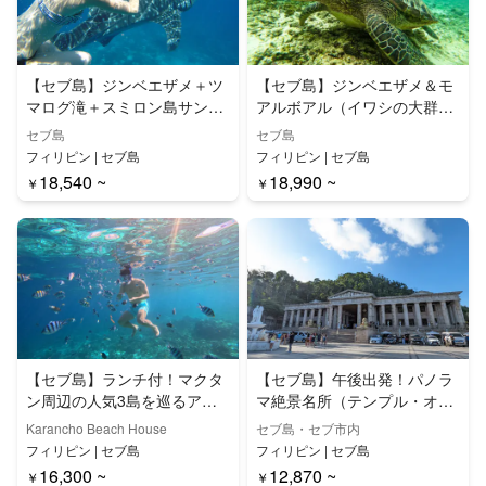
【セブ島】ジンベエザメ＋ツ
【セブ島】ジンベエザメ＆モ
マログ滝＋スミロン島サンド
アルボアル（イワシの大群＆
バー日帰りツアー
ウミガメ）日帰りシュノーケ
セブ島
セブ島
リングツアー
フィリピン | セブ島
フィリピン | セブ島
18,540 ~
18,990 ~
￥
￥
【セブ島】ランチ付！マクタ
【セブ島】午後出発！パノラ
ン周辺の人気3島を巡るアイ
マ絶景名所（テンプル・オ
ランドホッピング | 日帰りツ
ブ・レイア＆シラオガーデ
Karancho Beach House
セブ島・セブ市内
アー（ナルスアン島、ヒルト
ン）＋夜景ディナー 半日ツア
フィリピン | セブ島
フィリピン | セブ島
ゥガン海洋保護区、カオハガ
ー
16,300 ~
12,870 ~
￥
￥