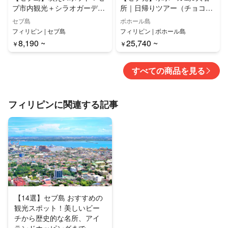
ブ市内観光＋シラオガーデン
所｜日帰りツアー（チョコレ
半日ツアー
ートヒルズ、ターシャ、マ
セブ島
ボホール島
ン・メイド・フォレスト、ロ
フィリピン | セブ島
フィリピン | ボホール島
ボック川クルーズ&ランチビ
8,190 ~
25,740 ~
￥
￥
ュッフェ、バクラヨン教会）
すべての商品を見る
フィリピンに関連する記事
【14選】セブ島 おすすめの
観光スポット！美しいビー
チから歴史的な名所、アイ
ランドホッピングまで