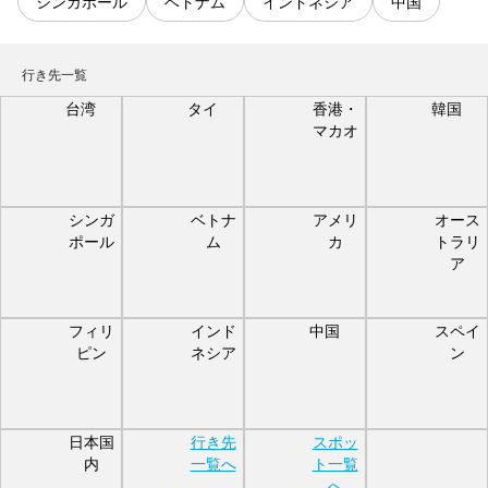
シンガポール
ベトナム
インドネシア
中国
行き先一覧
台湾
タイ
香港・
韓国
マカオ
シンガ
ベトナ
アメリ
オース
ポール
ム
カ
トラリ
ア
フィリ
インド
中国
スペイ
ピン
ネシア
ン
日本国
行き先
スポッ
内
一覧へ
ト一覧
へ