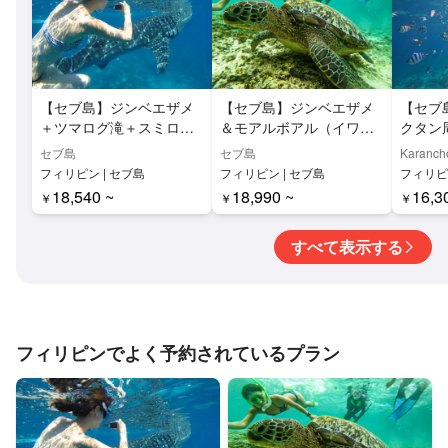
【セブ島】ジンベエザメ
【セブ島】ジンベエザメ
【セブ
＋ツマログ滝＋スミロン
＆モアルボアル（イワシ
クタン
島サンドバー日帰りツア
の大群＆ウミガメ）日帰
るアイ
セブ島
セブ島
Karanch
ー
りシュノーケリングツア
日帰り
フィリピン | セブ島
フィリピン | セブ島
フィリピン
ー
ン島、
18,540 ~
18,990 ~
16,3
￥
￥
￥
保護区
すべて表示する
フィリピンでよく予約されているプラン