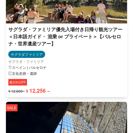
サグラダ・ファミリア優先入場付き日帰り観光ツアー
＜日本語ガイド・ 混乗 or プライベート＞【バルセロ
ナ・世界遺産ツアー】
サグラダファミリア
サグラダ・ファミリア
スペイン | バルセロナ
文化史跡・遺跡
最大3%OFF
12,256 ~
¥
¥ 12,600~
SALE