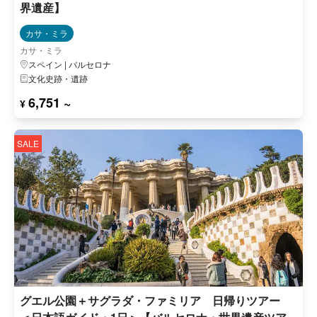
界遺産】
カサ・ミラ
カサ・ミラ
スペイン | バルセロナ
文化史跡・遺跡
6,751 ~
¥
SALE
グエル公園＋サグラダ・ファミリア 日帰りツアー