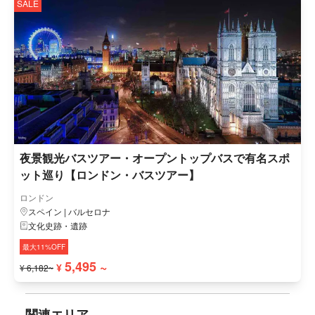
SALE
夜景観光バスツアー・オープントップバスで有名スポ
ット巡り【ロンドン・バスツアー】
ロンドン
スペイン | バルセロナ
文化史跡・遺跡
最大11%OFF
5,495 ~
¥
¥ 6,182~
関連エリア