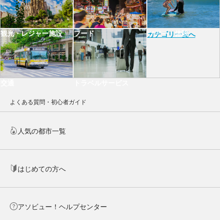
フード
ツアー・体験
観光・レジャー施設
カテゴリ一覧へ
交通
トラベルサービス
よくある質問・初心者ガイド
人気の都市一覧
はじめての方へ
アソビュー！ヘルプセンター