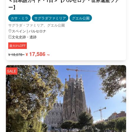
＜日本語ガイド・1日＞【バルセロナ・世界遺産ツア
ー】
カサ・ミラ
サグラダファミリア
グエル公園
サグラダ・ファミリア、グエル公園
スペイン | バルセロナ
文化史跡・遺跡
最大3%OFF
17,586 ~
¥
¥ 18,078~
SALE