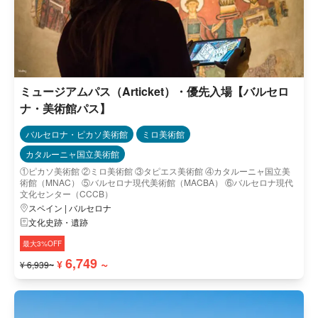
ミュージアムパス（Articket）・優先入場【バルセロ
ナ・美術館パス】
バルセロナ・ピカソ美術館
ミロ美術館
カタルーニャ国立美術館
①ピカソ美術館 ②ミロ美術館 ③タピエス美術館 ④カタルーニャ国立美
術館（MNAC） ⑤バルセロナ現代美術館（MACBA） ⑥バルセロナ現代
文化センター（CCCB）
スペイン | バルセロナ
文化史跡・遺跡
最大3%OFF
6,749 ~
¥
¥ 6,939~