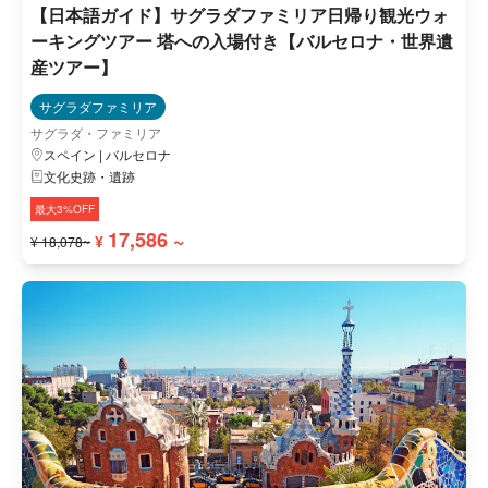
【日本語ガイド】サグラダファミリア日帰り観光ウォ
ーキングツアー 塔への入場付き【バルセロナ・世界遺
産ツアー】
サグラダファミリア
サグラダ・ファミリア
スペイン | バルセロナ
文化史跡・遺跡
最大3%OFF
17,586 ~
¥
¥ 18,078~