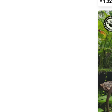
1,32
¥