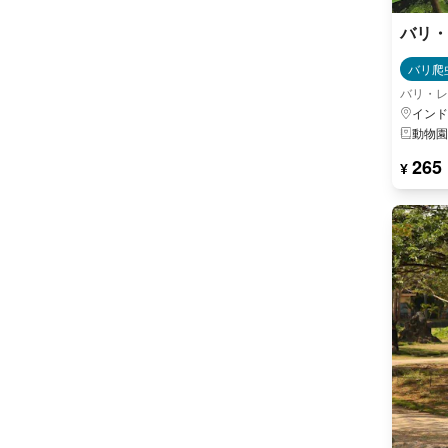
バリ・
バリ爬
バリ・レ
インド
動物園
265
¥