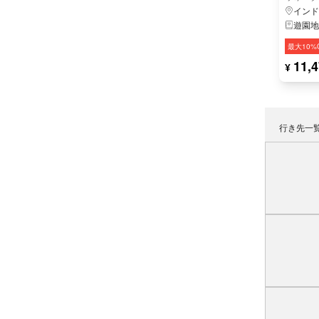
インド
遊園地
最大10%
11,4
¥
行き先一