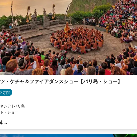
ツ・ケチャ＆ファイアダンスショー【バリ島・ショー】
ツ寺院
ネシア | バリ島
ト・ショー
4 ~