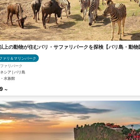
種以上の動物が住むバリ・サファリパークを探検【バリ島・動物
ファリ＆マリンパーク
ファリパーク
ネシア | バリ島
・水族館
9 ~