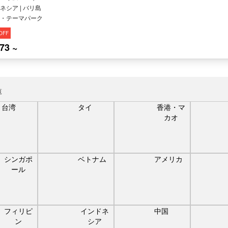
ネシア | バリ島
・テーマパーク
OFF
73 ~
覧
台湾
タイ
香港・マ
カオ
シンガポ
ベトナム
アメリカ
ール
フィリピ
インドネ
中国
ン
シア