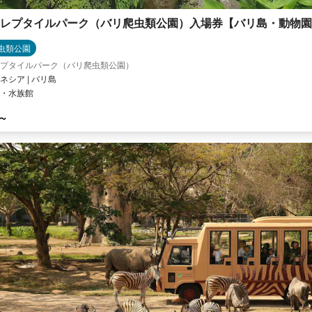
レプタイルパーク（バリ爬虫類公園）入場券【バリ島・動物園
虫類公園
プタイルパーク（バリ爬虫類公園）
ネシア | バリ島
・水族館
 ~