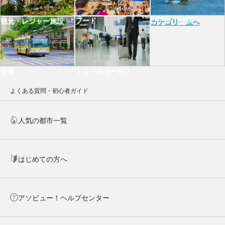
フード
ツアー・体験
観光・レジャー施設
カテゴリ一覧へ
交通
トラベルサービス
よくある質問・初心者ガイド
人気の都市一覧
はじめての方へ
アソビュー！ヘルプセンター