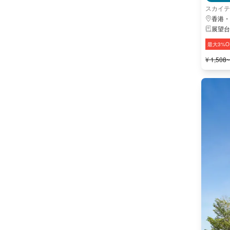
スカイテ
香港・
展望台
最大3%O
¥ 1,508~