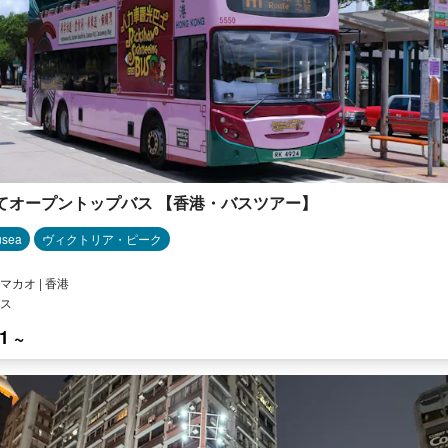
てオープントップバス 【香港・バスツアー】
usea
ヴィクトリア・ピーク
マカオ | 香港
ス
1 ~