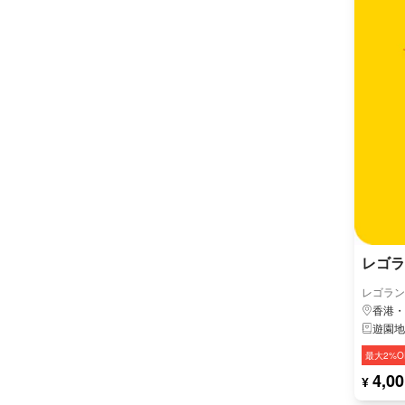
レゴラ
レゴラン
香港・
遊園地
最大2%O
4,00
¥