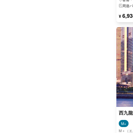
周遊パ
6,93
¥
西九龍
M+
M＋（エ