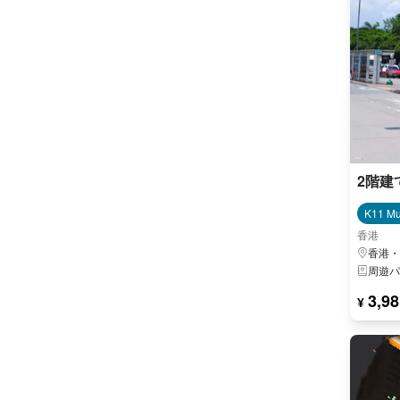
2階建
K11 M
香港
香港・
周遊パ
3,98
¥