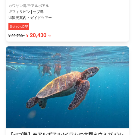
カワサン滝/モアルボアル
フィリピン | セブ島
観光案内・ガイドツアー
最大10%OFF
20,430 ~
¥
¥ 22,700~
【セブ島】モアルボアル (イワシの大群＆ウミガメ)シ