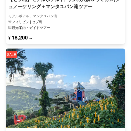
ュノーケリング＋マンタユパン滝ツアー
モアルボアル、マンタユパン滝
フィリピン | セブ島
観光案内・ガイドツアー
18,200 ~
¥
SALE