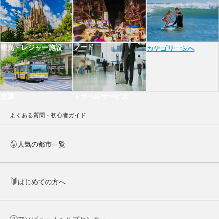
フード
ツアー・体験
観光・レジャー施設
カテゴリ一覧へ
交通
トラベルサービス
よくある質問・初心者ガイド
人気の都市一覧
はじめての方へ