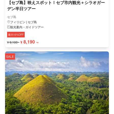
【セブ島】映えスポット！セブ市内観光＋シラオガー
デン半日ツアー
セブ島
フィリピン | セブ島
観光案内・ガイドツアー
最大10%OFF
8,190 ~
¥
¥ 9,100~
SALE