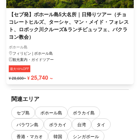
【セブ発】ボホール島5大名所｜日帰りツアー（チョ
コレートヒルズ、ターシャ、マン・メイド・フォレス
ト、ロボック川クルーズ&ランチビュッフェ、バクラ
ヨン教会）
ボホール島
フィリピン | ボホール島
観光案内・ガイドツアー
最大10%OFF
25,740 ~
¥
¥ 28,600~
関連エリア
セブ島
ボホール島
ボラカイ島
パラワン島
ボラカイ
台湾
タイ
香港・マカオ
韓国
シンガポール