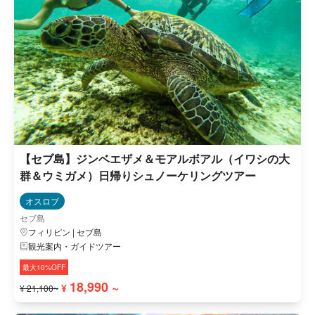
【セブ島】ジンベエザメ＆モアルボアル（イワシの大
群＆ウミガメ）日帰りシュノーケリングツアー
オスロブ
セブ島
フィリピン | セブ島
観光案内・ガイドツアー
最大10%OFF
18,990 ~
¥
¥ 21,100~