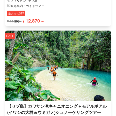
フィリピン | セブ島
観光案内・ガイドツアー
最大10%OFF
12,870 ~
¥
¥ 14,300~
SALE
【セブ島】カワサン滝キャニオニング＋モアルボアル
(イワシの大群＆ウミガメ)シュノーケリングツアー