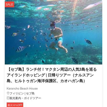
SALE
【セブ島】ランチ付！マクタン周辺の人気3島を巡る
アイランドホッピング | 日帰りツアー（ナルスアン
島、ヒルトゥガン海洋保護区、カオハガン島）
Karancho Beach House
フィリピン | セブ島
観光案内・ガイドツアー
最大10%OFF