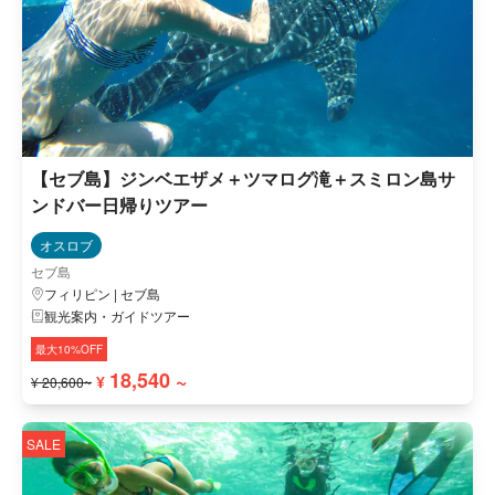
【セブ島】ジンベエザメ＋ツマログ滝＋スミロン島サ
ンドバー日帰りツアー
オスロブ
セブ島
フィリピン | セブ島
観光案内・ガイドツアー
最大10%OFF
18,540 ~
¥
¥ 20,600~
SALE