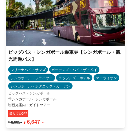
ビッグバス・シンガポール乗車券【シンガポール・観
光周遊バス】
マリーナベイ・サンズ
ガーデンズ・バイ・ザ・ベイ
シンガポール・フライヤー
ラッフルズ・ホテル
マーライオン
シンガポール・ボタニック・ガーデン
ビッグバス・シンガポール
シンガポール | シンガポール
観光案内・ガイドツアー
最大17%OFF
6,647 ~
¥
¥ 8,005~