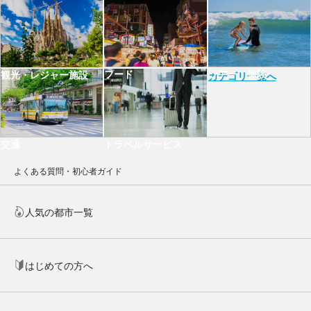
フード
ツアー・体験
観光・レジャー施設
カテゴリ一覧へ
交通
トラベルサービス
よくある質問・初心者ガイド
人気の都市一覧
はじめての方へ