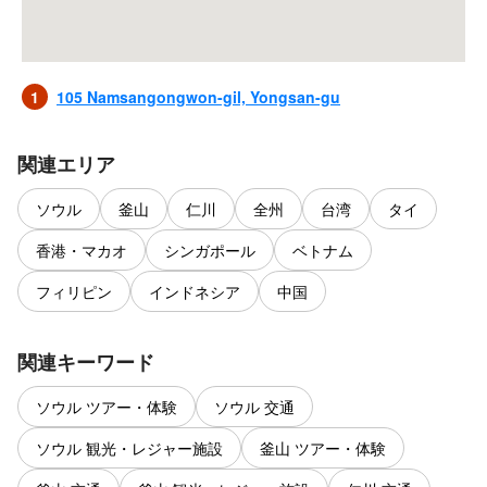
1
105 Namsangongwon-gil, Yongsan-gu
関連エリア
ソウル
釜山
仁川
全州
台湾
タイ
香港・マカオ
シンガポール
ベトナム
フィリピン
インドネシア
中国
関連キーワード
ソウル ツアー・体験
ソウル 交通
ソウル 観光・レジャー施設
釜山 ツアー・体験