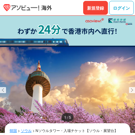
新規登録
ログイン
1 / 5
韓国
>
ソウル
>
Nソウルタワー・入場チケット【ソウル・展望台】