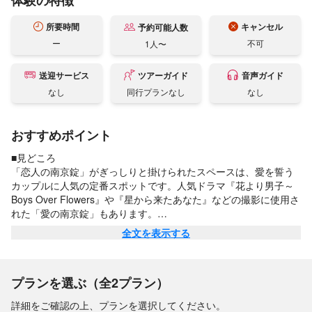
体験の特徴
所要時間
キャンセル
予約可能人数
ー
不可
1人〜
送迎サービス
ツアーガイド
音声ガイド
なし
同行プランなし
なし
おすすめポイント
■見どころ

「恋人の南京錠」がぎっしりと掛けられたスペースは、愛を誓う
カップルに人気の定番スポットです。人気ドラマ『花より男子～
Boys Over Flowers』や『星から来たあなた』などの撮影に使用さ
れた「愛の南京錠」もあります。

全文を表示する
■施設情報

・所要時間（目安）：1時間〜2時間

・ベビーカーや車椅子でもアクセス可能です。
プランを選ぶ（全2プラン）
詳細をご確認の上、プランを選択してください。