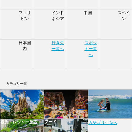
フィリ
インド
中国
スペイ
ピン
ネシア
ン
日本国
行き先
スポッ
内
一覧へ
ト一覧
へ
カテゴリ一覧
フード
ツアー・体験
観光・レジャー施設
カテゴリ一覧へ