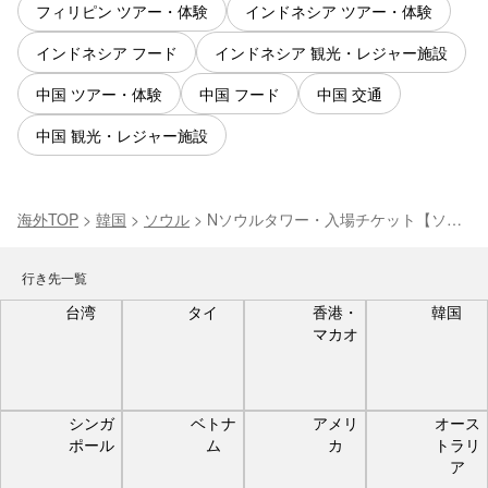
フィリピン ツアー・体験
インドネシア ツアー・体験
インドネシア フード
インドネシア 観光・レジャー施設
中国 ツアー・体験
中国 フード
中国 交通
中国 観光・レジャー施設
海外TOP
>
韓国
>
ソウル
>
Nソウルタワー・入場チケット【ソウ
ル・展望台】
行き先一覧
台湾
タイ
香港・
韓国
マカオ
シンガ
ベトナ
アメリ
オース
ポール
ム
カ
トラリ
ア