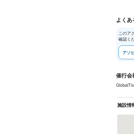
よくあ
このア
確認く
アソ
催行会
GlobalTix
施設情