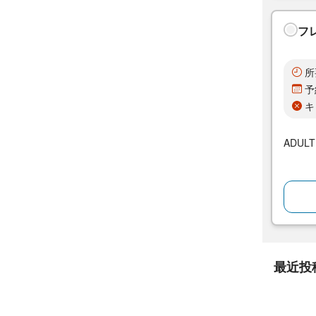
フ
所
予
キ
ADUL
最近投