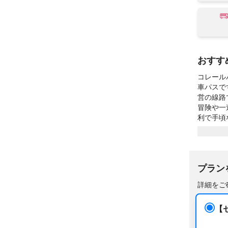
おすす
コレール
車パスで
営の線路
冒険や一
利で手頃
コレール
を利用し
無制限で
プラン
トフード
する必要
詳細をご
多様性を
【