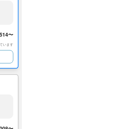
,514〜
ています
,008〜