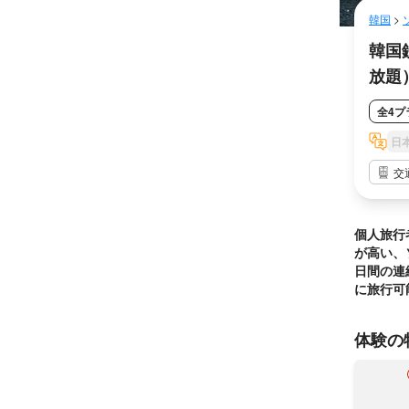
韓国
>
周遊券
韓国鉄
放題
全4プ
日
交
個人旅行
が高い、
日間の連
に旅行可
体験の