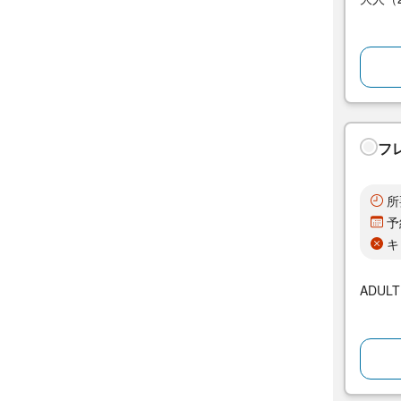
フ
所
予
キ
ADUL