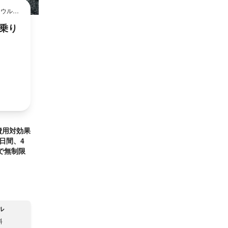
ソウル・
・乗り
費用対効果
日間、4
で無制限
ル
料