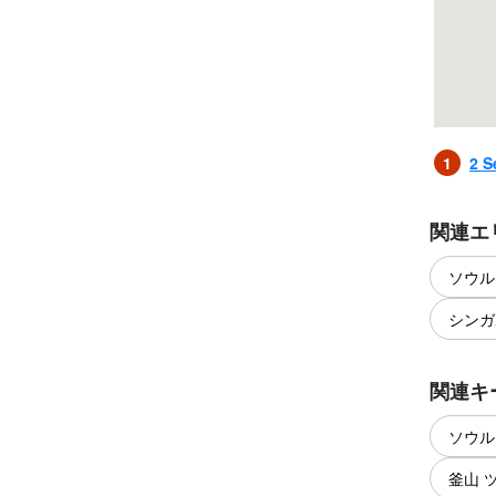
1
2 S
関連エ
ソウル
シンガ
関連キ
ソウル
釜山 