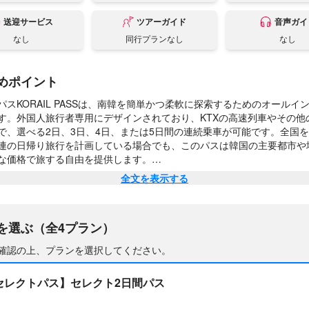
送迎サービス
ツアーガイド
音声ガイ
なし
同行プランなし
なし
めポイント
パスKORAIL PASSは、南韓を簡単かつ柔軟に探索するためのオールイ
す。外国人旅行者専用にデザインされており、KTXの高速列車やその他のKo
で、選べる2日、3日、4日、または5日間の連続乗車が可能です。全国
連の日帰り旅行を計画している場合でも、このパスは韓国の主要都市や
な価格で旅する自由を提供します。

全文を表示する
パスKORAIL PASSを使用することで、韓国の信頼性の高い高速鉄道ネ
て、自分のペースで探索する柔軟さが得られます。KTXやその他のKorai
利用でき、国の主要な目的地へのアクセスが容易です。桜の追いかけ、
を選ぶ（全4プラン）
の探求、古代の宮殿の訪問など、ストレスなく旅行しながら、別々の切
はありません。快適な列車の旅、効率的なスケジュール、そして韓国の
確認の上、プランを選択してください。
示す風光明媚なルートをお楽しみいただけます。
セレクトパス】セレクト2日間パス