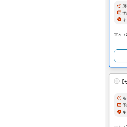
所
予
キ
大人（2
【
所
予
キ
大人（2