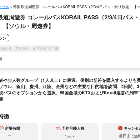
ソウル
>
韓国鉄道周遊券 コレールパスKORAIL PASS（2/3/4日パス・乗り放題）【
】
道周遊券 コレールパスKORAIL PASS（2/3/4日パス
）【ソウル・周遊券】
ラン
本語対応
英語対応
多言語対応可能
通
者や少人数グループ（1人以上）に最適、個別の切符を購入するよりも
ソウル、釜山、慶州、江陵、全州などの主要な目的地を訪問、2日間、3
続パスのオプションから選択、韓国全域のKTXおよびKorail運営の列車
能
特徴
所要時間
キャンセ
予約可能人数
ー
前日まで無
1人〜