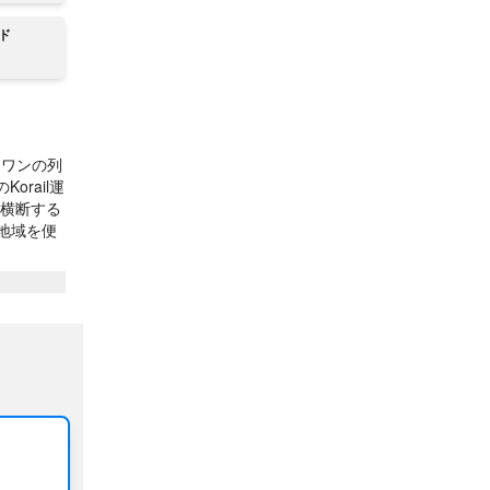
ド
ンワンの列
rail運
を横断する
地域を便
ットワーク
lの列車を
ストリー
符を購入
美しさと