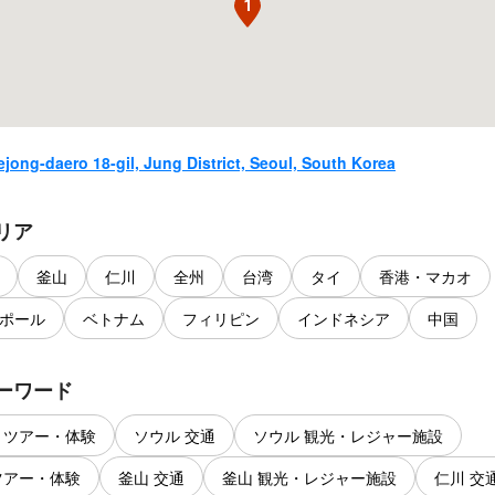
1
ejong-daero 18-gil, Jung District, Seoul, South Korea
リア
釜山
仁川
全州
台湾
タイ
香港・マカオ
ポール
ベトナム
フィリピン
インドネシア
中国
ーワード
 ツアー・体験
ソウル 交通
ソウル 観光・レジャー施設
ツアー・体験
釜山 交通
釜山 観光・レジャー施設
仁川 交