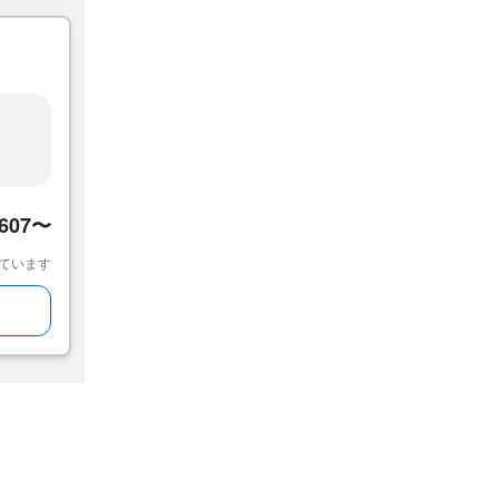
,607〜
ています