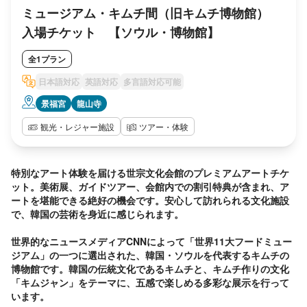
ケット 【ソウル・博物館】
ミュージアム・キムチ間（旧キムチ博物館）
入場チケット 【ソウル・博物館】
全1プラン
日本語対応
英語対応
多言語対応可能
景福宮
龍山寺
観光・レジャー施設
ツアー・体験
特別なアート体験を届ける世宗文化会館のプレミアムアートチケ
ット。美術展、ガイドツアー、会館内での割引特典が含まれ、ア
ートを堪能できる絶好の機会です。安心して訪れられる文化施設
で、韓国の芸術を身近に感じられます。

世界的なニュースメディアCNNによって「世界11大フードミュー
ジアム」の一つに選出された、韓国・ソウルを代表するキムチの
博物館です。韓国の伝統文化であるキムチと、キムチ作りの文化
「キムジャン」をテーマに、五感で楽しめる多彩な展示を行って
います。