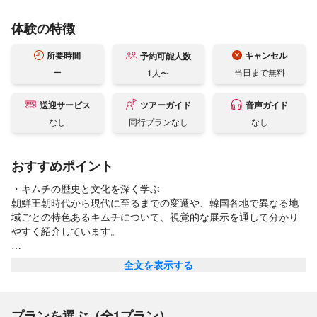
体験の特徴
所要時間
キャンセル
予約可能人数
ー
当日まで無料
1人〜
送迎サービス
ツアーガイド
音声ガイド
なし
同行プランなし
なし
おすすめポイント
・キムチの歴史と文化を深く学ぶ

朝鮮王朝時代から現代に至るまでの変遷や、韓国各地で異なる地
域ごとの特色あるキムチについて、視覚的な展示を通して分かり
やすく紹介しています。

・ユネスコ無形文化遺産「キムジャン」の体験

全文を表示する
韓国の生活に根付いた共同作業「キムジャン」の精神や歴史を深
く理解できる貴重な機会を提供します。

プランを選ぶ（全1プラン）
・便利なアクセスと周辺観光
