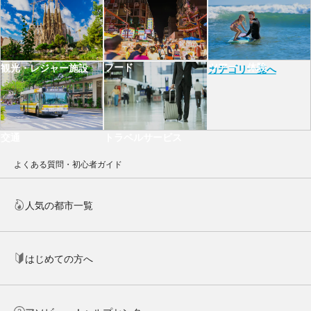
フード
ツアー・体験
観光・レジャー施設
カテゴリ一覧へ
交通
トラベルサービス
よくある質問・初心者ガイド
人気の都市一覧
はじめての方へ