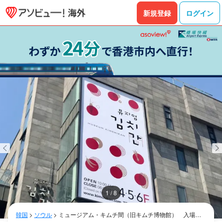
新規登録
ログイン
1 / 8
韓国
>
ソウル
>
ミュージアム・キムチ間（旧キムチ博物館） 入場チ