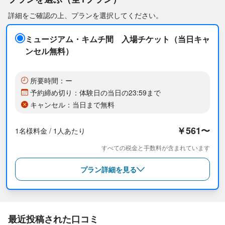
人気の観光スポット、仁寺洞（インサドン）に位置しており、シ
詳細をご確認の上、プランを選択してください。
ョッピングやグルメの合間に気軽に立ち寄ることができます。
ミュージアム・キムチ間 入場チケット（当日キャ
ンセル無料）
所要時間：ー
予約締め切り：体験日の当日の23:59まで
キャンセル：当日まで無料
￥561〜
1名様料金 / 1人あたり
すべての税金と手数料が含まれています
プラン詳細を見る
最近投稿された口コミ