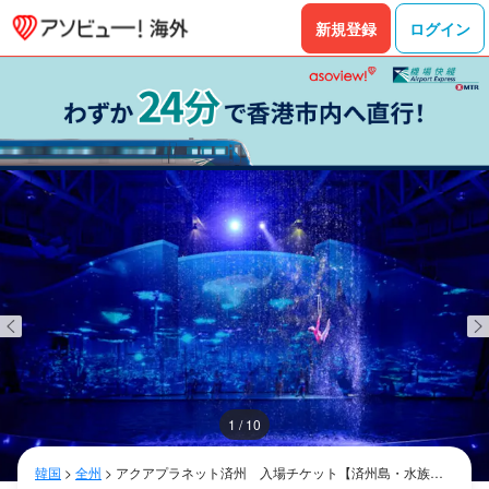
新規登録
ログイン
1 / 10
韓国
>
全州
>
アクアプラネット済州 入場チケット【済州島・水族