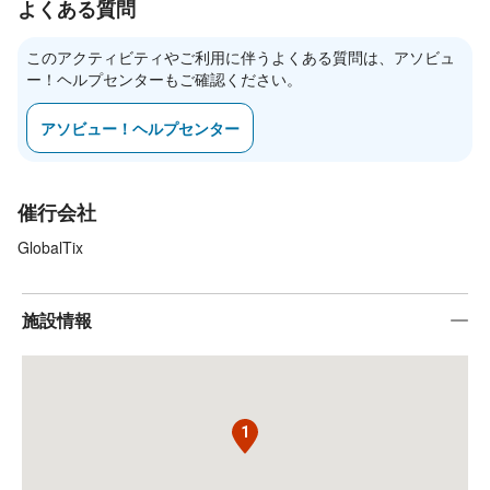
よくある質問
1. 済州国際空港のバス乗り場（表善・城山・南元方面）から、急
行バス（繁栄路経由）の110番または110-1番に乗車します（乗車
このアクティビティやご利用に伴うよくある質問は、アソビュ
時間：約1時間30分）。

ー！ヘルプセンターもご確認ください。
2. 「城山乗換停留所」で下車します。

3. 下車後、徒歩で3分ほどの場所にある「古城里 城山農協（旧城
アソビュー！ヘルプセンター
山農協）」のバス乗り場へ移動します。

4. そこから721-1番または721-2番に乗り換えて乗車します（乗車
時間：約10分）。

5. 「渉地可支駅」で下車し、目的地（アクアプラネット済州）ま
催行会社
で徒歩で移動します。

GlobalTix
◯タクシーを利用する場合（約50分）

空港の長距離タクシー乗り場へ移動し、城山邑（Seongsan-eup）
のローカルタクシーにご乗車ください。乗車前にあらかじめ運賃
施設情報
をご確認ください。

■重要事項

本チケットのご予約およびご利用には、以下の制限がございま
1
す。必ず事前にご確認ください。

・外国人専用のチケットです。韓国籍の方は購入および使用がで
きません。
