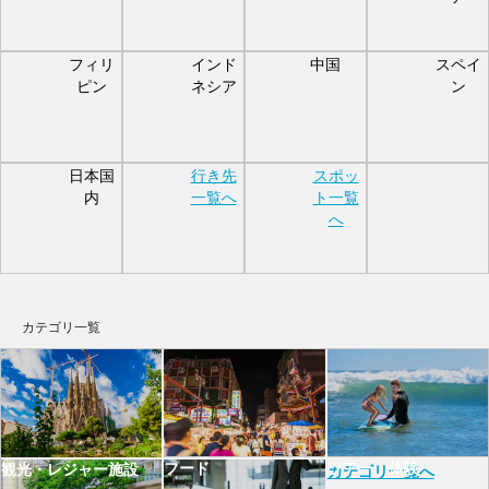
フィリ
インド
中国
スペイ
ピン
ネシア
ン
日本国
行き先
スポッ
内
一覧へ
ト一覧
へ
カテゴリ一覧
フード
ツアー・体験
観光・レジャー施設
カテゴリ一覧へ