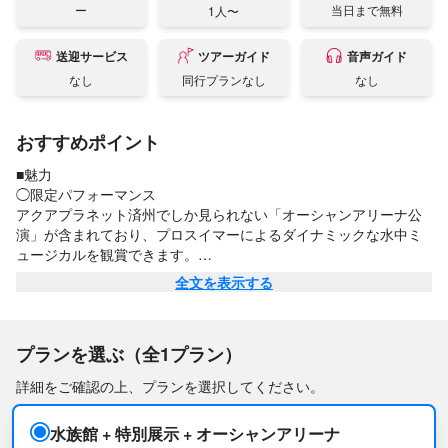
ー
当日まで無料
1人〜
送迎サービス
ツアーガイド
音声ガイド
なし
同行プランなし
なし
おすすめポイント
■魅力

◯限定パフォーマンス

アクアプラネット済州でしか見られない「オーシャンアリーナ公
演」が含まれており、プロスイマーによるダイナミックな水中ミ
ュージカルを観賞できます。

全文を表示する
◯巨大水槽と海底トンネル

世界クラスのスケールを誇るメイン水槽を備えています。館内の
トンネルでは頭上をサメが泳ぎ、まるで海底を歩いているような
プランを選ぶ（全1プラン）
気分を味わえます。

詳細をご確認の上、プランを選択してください。
◯城山日出峰の景色：

館内から「城山日出峰（ソンサンイルチュルボン）」の見事な景
水族館 + 特別展示 + オーシャンアリーナ
色を楽しむことができます。
