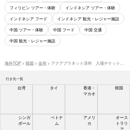
フィリピン ツアー・体験
インドネシア ツアー・体験
インドネシア フード
インドネシア 観光・レジャー施設
中国 ツアー・体験
中国 フード
中国 交通
中国 観光・レジャー施設
海外TOP
>
韓国
>
全州
>
アクアプラネット済州 入場チケット
【済州島・水族館】
行き先一覧
台湾
タイ
香港・
韓国
マカオ
シンガ
ベトナ
アメリ
オース
ポール
ム
カ
トラリ
ア