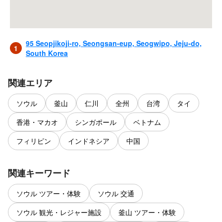
・個人旅行者専用のチケットです。グループツアーでのご利用
や、ガイドの同伴はできません。ガイド同伴で来場された場合、
施設への入場をお断りいたします。

95 Seopjikoji-ro, Seongsan-eup, Seogwipo, Jeju-do,
1
South Korea
■施設利用時のルール（写真撮影・設備など）

・館内での写真および動画の撮影は可能です（明示的に禁止の掲
示がある場所を除く）。ただし、生き物の安全を守るため、フラ
関連エリア
ッシュ撮影は禁止されています。

・生物の保護と展示環境の維持のため、ペットを連れての入場は
ソウル
釜山
仁川
全州
台湾
タイ
禁止されています。

・一度退館された場合、施設への再入場はできません。

香港・マカオ
シンガポール
ベトナム
・施設内は非常に広いため、車椅子やベビーカーの利用が可能で
す。
フィリピン
インドネシア
中国
関連キーワード
ソウル ツアー・体験
ソウル 交通
ソウル 観光・レジャー施設
釜山 ツアー・体験