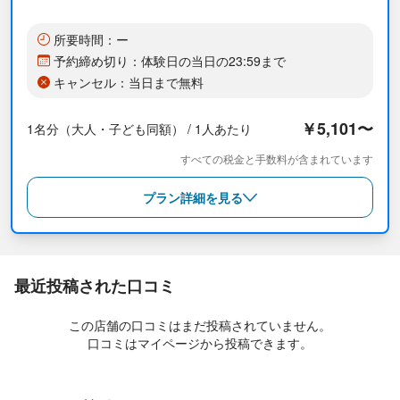
◯海女の文化体験：

所要時間：ー
展示「海女と海（Haenyeo and the Sea）」では、力強いアート
ワークや物語を通じて、済州の伝統的な海女の生活に触れること
予約締め切り：体験日の当日の23:59まで
ができます。

キャンセル：当日まで無料
※各種プログラムやショーの具体的なタイムテーブルについては、
￥5,101〜
1名分（大人・子ども同額） / 1人あたり
公式サイト（http://www.aquaplanet.co.kr/jeju）をご確認くださ
い。

すべての税金と手数料が含まれています
プラン詳細を見る
■チケットの使い方

・ご購入後、モバイルバウチャーまたはメールで送信されたバウ
チャーをご確認ください。（バウチャーに記載されているQRコー
ド（16桁の数字）をご確認ください。）

・入場ゲートで引換券に記載されているQRコード（16桁の数字）
最近投稿された口コミ
を読み取って直接入場してください。（各施設のご利用にはQRコ
ードの読み取りが必要です。）

この店舗の口コミはまだ投稿されていません。
・有効期限：チケットはご予約の訪問日当日のみ有効です。

口コミはマイページから投稿できます。
■済州国際空港からのアクセス

◯市外バスを利用する場合（約1時間50分）
