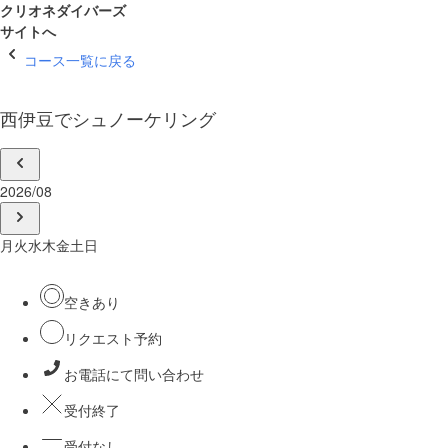
クリオネダイバーズ
サイトへ
コース一覧に戻る
西伊豆でシュノーケリング
2026/08
月
火
水
木
金
土
日
空きあり
リクエスト予約
お電話にて問い合わせ
受付終了
受付なし