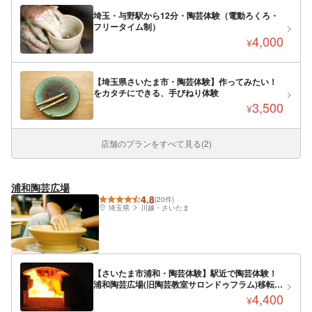
埼玉・与野駅から12分・陶芸体験（電動ろくろ・
フリータイム制）
4,000
¥
【埼玉県さいたま市・陶芸体験】作ってみたい！
をカタチにできる、手びねり体験
3,500
¥
店舗のプランをすべて見る(2)
浦和陶芸広場
4.8
(20件)
埼玉県
川越・さいたま
【さいたま市浦和・陶芸体験】駅近で陶芸体験！
浦和陶芸広場(旧陶芸教室サロンドゥフラム)移転リ
ニューアル
4,400
¥