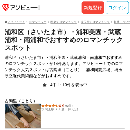
新規登録
ログイン
アソビュー！
ロマンチック
関東でロマンチック
埼玉県でロマンチック
川越・さい
浦和区（さいたま市）・浦和美園・武蔵
浦和・南浦和でおすすめのロマンチック
スポット
浦和区（さいたま市）・浦和美園・武蔵浦和・南浦和でおすすめ
のロマンチックスポットが14件あります。アソビュー！でのロマ
ンチック人気スポットは古陶里（ことり）、浦和陶芸広場、埼玉
県立近代美術館などがおすすめです。
全 14中 1~10件を表示中
古陶里（ことり）
4.9
(92件)
埼玉県
川越・さいたま