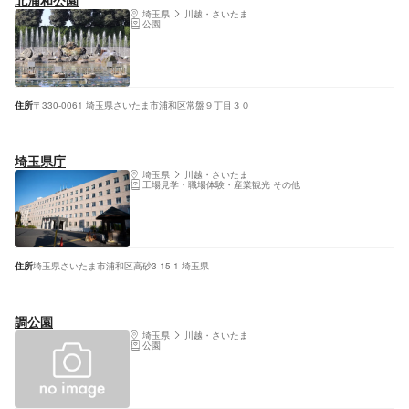
北浦和公園
埼玉県
川越・さいたま
公園
住所
〒330-0061 埼玉県さいたま市浦和区常盤９丁目３０
埼玉県庁
埼玉県
川越・さいたま
工場見学・職場体験・産業観光 その他
住所
埼玉県さいたま市浦和区高砂3-15-1 埼玉県
調公園
埼玉県
川越・さいたま
公園