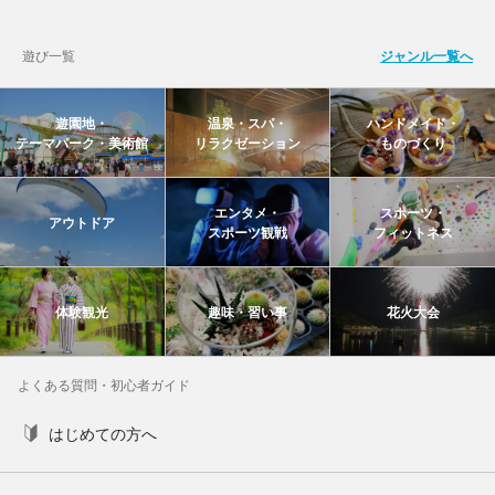
遊び一覧
ジャンル一覧へ
遊園地・
温泉・スパ・
ハンドメイド・
テーマパーク・美術館
リラクゼーション
ものづくり
エンタメ・
スポーツ・
アウトドア
スポーツ観戦
フィットネス
体験観光
趣味・習い事
花火大会
よくある質問・初心者ガイド
はじめての方へ