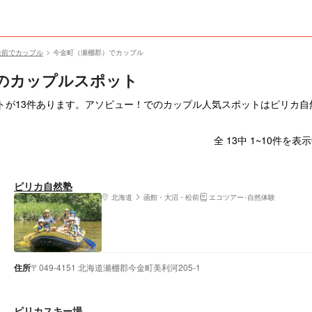
松前でカップル
今金町（瀬棚郡）でカップル
のカップルスポット
トが13件あります。アソビュー！でのカップル人気スポットはピリカ自
全 13中 1~10件を表
ピリカ自然塾
北海道
函館・大沼・松前
エコツアー･自然体験
住所
〒049-4151 北海道瀬棚郡今金町美利河205-1
ピリカスキー場