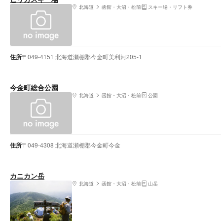
北海道
函館・大沼・松前
スキー場・リフト券
住所
〒049-4151 北海道瀬棚郡今金町美利河205-1
今金町総合公園
北海道
函館・大沼・松前
公園
住所
〒049-4308 北海道瀬棚郡今金町今金
カニカン岳
北海道
函館・大沼・松前
山岳