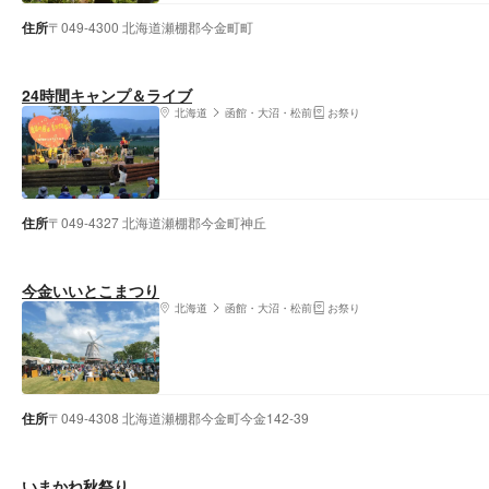
住所
〒049-4300 北海道瀬棚郡今金町町
24時間キャンプ＆ライブ
北海道
函館・大沼・松前
お祭り
住所
〒049-4327 北海道瀬棚郡今金町神丘
今金いいとこまつり
北海道
函館・大沼・松前
お祭り
住所
〒049-4308 北海道瀬棚郡今金町今金142-39
いまかね秋祭り