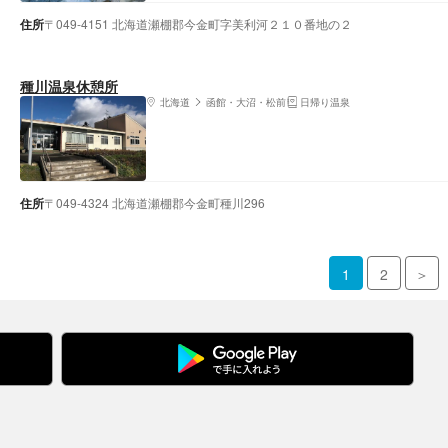
住所
〒049-4151 北海道瀬棚郡今金町字美利河２１０番地の２
種川温泉休憩所
北海道
函館・大沼・松前
日帰り温泉
住所
〒049-4324 北海道瀬棚郡今金町種川296
1
2
＞