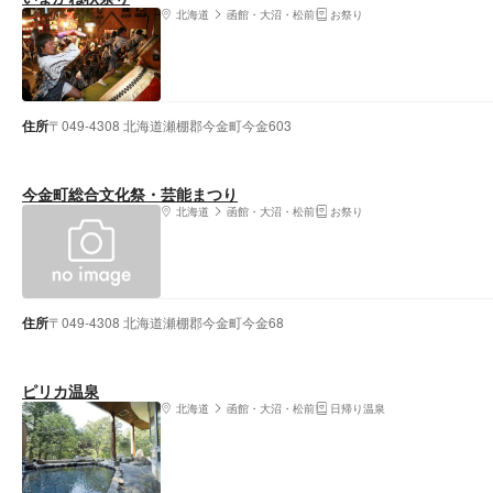
北海道
函館・大沼・松前
お祭り
住所
〒049-4308 北海道瀬棚郡今金町今金603
今金町総合文化祭・芸能まつり
北海道
函館・大沼・松前
お祭り
住所
〒049-4308 北海道瀬棚郡今金町今金68
ピリカ温泉
北海道
函館・大沼・松前
日帰り温泉