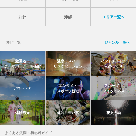
九州
沖縄
エリア一覧へ
遊び一覧
ジャンル一覧へ
遊園地・
温泉・スパ・
ハンドメイド・
テーマパーク・美術館
リラクゼーション
ものづくり
エンタメ・
スポーツ・
アウトドア
スポーツ観戦
フィットネス
体験観光
趣味・習い事
花火大会
よくある質問・初心者ガイド