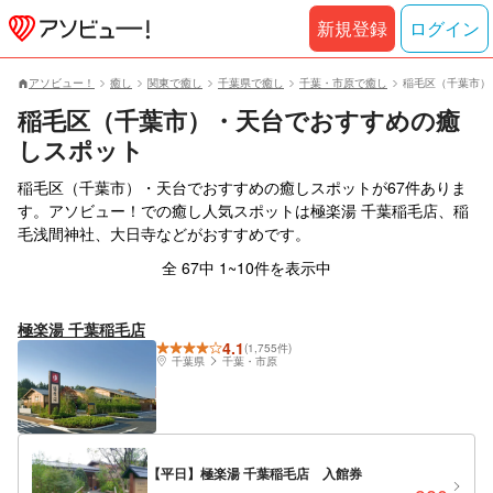
新規登録
ログイン
アソビュー！
癒し
関東で癒し
千葉県で癒し
千葉・市原で癒し
稲毛区（千葉市）
稲毛区（千葉市）・天台でおすすめの癒
しスポット
稲毛区（千葉市）・天台でおすすめの癒しスポットが67件ありま
す。アソビュー！での癒し人気スポットは極楽湯 千葉稲毛店、稲
毛浅間神社、大日寺などがおすすめです。
全 67中 1~10件を表示中
極楽湯 千葉稲毛店
4.1
(1,755件)
千葉県
千葉・市原
【平日】極楽湯 千葉稲毛店 入館券