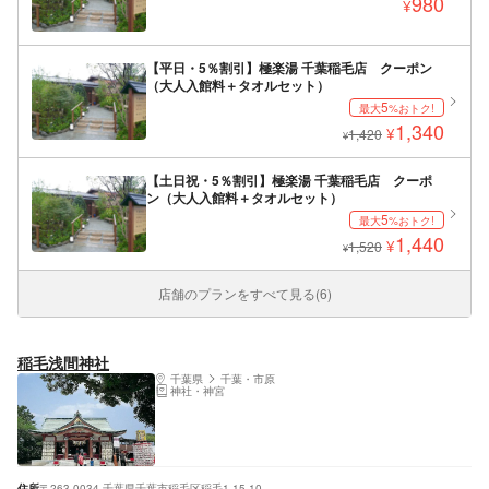
980
¥
【平日・5％割引】極楽湯 千葉稲毛店 クーポン
（大人入館料＋タオルセット）
5
最大
%おトク!
1,340
¥
1,420
¥
【土日祝・5％割引】極楽湯 千葉稲毛店 クーポ
ン（大人入館料＋タオルセット）
5
最大
%おトク!
1,440
¥
1,520
¥
店舗のプランをすべて見る(6)
稲毛浅間神社
千葉県
千葉・市原
神社・神宮
住所
〒263-0034 千葉県千葉市稲毛区稲毛1-15-10