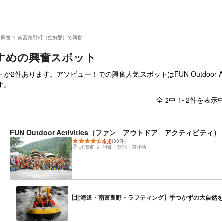
で興奮
南富良野町（空知郡）で興奮
すめの興奮スポット
件あります。アソビュー！での興奮人気スポットはFUN Outdoor Act
す。
全 2中 1~2件を表示
FUN Outdoor Activities（ファン アウトドア アクティビティ）
4.6
(33件)
北海道
洞爺・登別・苫小牧
【北海道・南富良野・ラフティング】手つかずの大自然