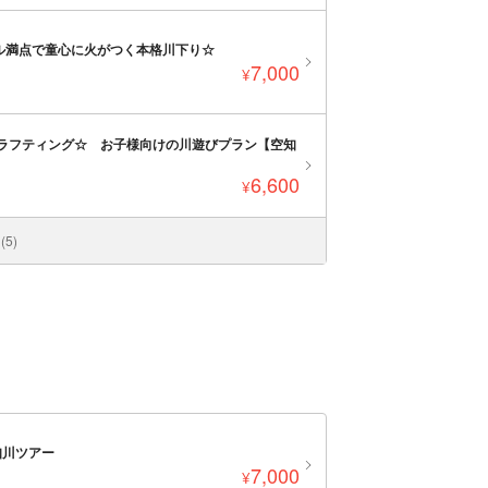
ル満点で童心に火がつく本格川下り☆
7,000
¥
ズラフティング☆ お子様向けの川遊びプラン【空知
6,600
¥
5)
知川ツアー
7,000
¥