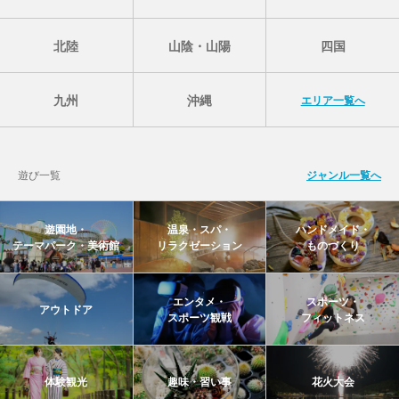
北陸
山陰・山陽
四国
九州
沖縄
エリア一覧へ
遊び一覧
ジャンル一覧へ
遊園地・
温泉・スパ・
ハンドメイド・
テーマパーク・美術館
リラクゼーション
ものづくり
エンタメ・
スポーツ・
アウトドア
スポーツ観戦
フィットネス
体験観光
趣味・習い事
花火大会