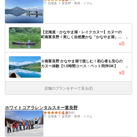
北海道
富良野・美瑛・トマム
【北海道・かなやま湖・レイクカヌー】カヌーの
町南富良野！美しく自然豊かな「かなやま湖」で
カヌーデビュー
0
¥
☆南富良野 かなやま湖で楽しむ！初心者も安心の
カヌー体験【1.5時間コース・ペット同伴OK】
0
¥
店舗のプランをすべて見る(2)
ホワイトコアラレンタルスキー富良野
4.9
(9件)
北海道
富良野・美瑛・トマム