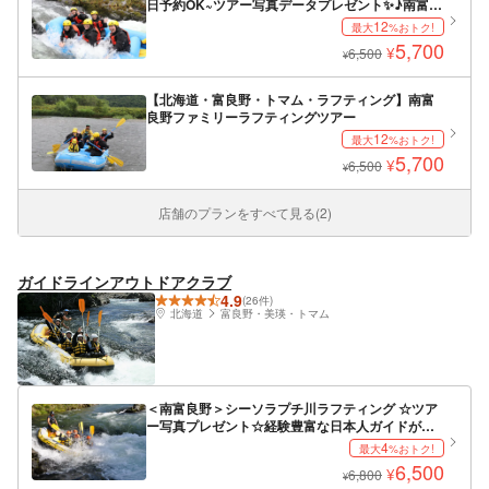
日予約OK~ツアー写真データプレゼント✨♪南富良
野ラフティングツアー
12
最大
%おトク!
5,700
¥
6,500
¥
【北海道・富良野・トマム・ラフティング】南富
良野ファミリーラフティングツアー
12
最大
%おトク!
5,700
¥
6,500
¥
店舗のプランをすべて見る(2)
ガイドラインアウトドアクラブ
4.9
(26件)
北海道
富良野・美瑛・トマム
＜南富良野＞シーソラプチ川ラフティング ☆ツア
ー写真プレゼント☆経験豊富な日本人ガイドがご
案内！１ツアー２ボートまでの少人数制ツアー！
4
最大
%おトク!
日本語対応のみ！
6,500
¥
6,800
¥