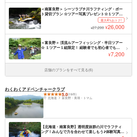
＜南富良野＞ シーソラプチ川ラフティング・ボー
ト貸切プラン ☆ツアー写真プレゼント☆１ツアー
２ボートまでの少人数制！経験豊富な日本人ガイ
4
最大
%おトク!
ドがご案内！大人２名から貸切可能！日本語対応
26,000
¥
27,200
のみ！
¥
＜富良野＞ 渓流ルアーフィッシング・半日ツアー
☆ １ツアー１組限定！ 経験者でも初心者でも
OK！ 経験豊富な日本人ガイドがご案内！
7,200
¥
店舗のプランをすべて見る(6)
わくわくアドベンチャークラブ
5.0
(19件)
北海道
富良野・美瑛・トマム
【北海道・南富良野】透明度抜群の川でラフティ
ング！みんなで力を合わせて楽しもう♪体験写真プ
レゼント