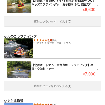
【北海道・富良野】7月・8月限定 ☆3歳からOK！
キッズラフティング☆ お子様向けの川遊びプラ
ン【空知川コース】
6,600
¥
店舗のプランをすべて見る(5)
かわのこラフティング
5.0
(1件)
北海道
富良野・美瑛・トマム
【北海道・トマム・南富良野・ラフティング】半
日・空知川ツアー
7,000
¥
店舗のプランをすべて見る(1)
なまら北海道
5.0
(9件)