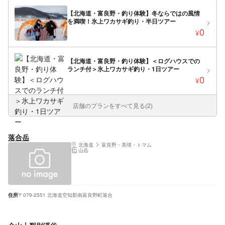
【北海道・富良野・釣り体験】冬ならではの風情
を満喫！氷上ワカサギ釣り・半日ツアー
0
¥
【北海道・富良野・釣り体験】＜ログハウスでの
ランチ付＞氷上ワカサギ釣り・1日ツアー
0
¥
店舗のプランをすべて見る(2)
落合岳
北海道
富良野・美瑛・トマム
山岳
住所
〒079-2551 北海道空知郡南富良野町落合