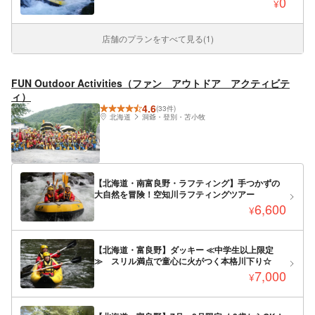
0
¥
店舗のプランをすべて見る(1)
FUN Outdoor Activities（ファン アウトドア アクティビテ
ィ）
4.6
(33件)
北海道
洞爺・登別・苫小牧
【北海道・南富良野・ラフティング】手つかずの
大自然を冒険！空知川ラフティングツアー
6,600
¥
【北海道・富良野】ダッキー ≪中学生以上限定
≫ スリル満点で童心に火がつく本格川下り☆
7,000
¥