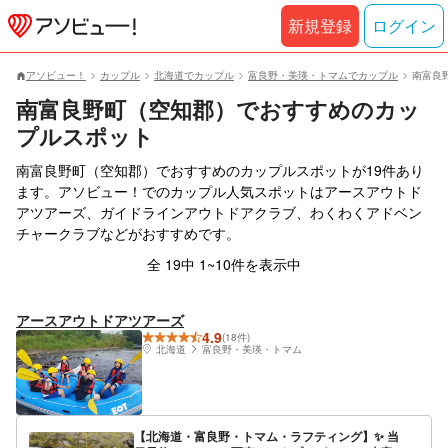
新規登録
ログイン
アソビュー！
カップル
北海道でカップル
富良野・美瑛・トマムでカップル
南富良
南富良野町（空知郡）でおすすめのカッ
プルスポット
南富良野町（空知郡）でおすすめのカップルスポットが19件あり
ます。アソビュー！でのカップル人気スポットはアースアウトド
アツアーズ、ガイドラインアウトドアクラブ、わくわくアドベン
チャークラブなどがおすすめです。
全 19中 1~10件を表示中
アースアウトドアツアーズ
4.9
(18件)
北海道
富良野・美瑛・トマム
【北海道・富良野・トマム・ラフティング】✨ 当