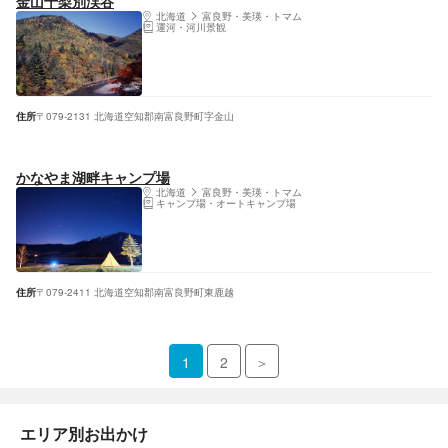
金山十梨別渓谷
北海道
富良野・美瑛・トマム
運河・河川景観
住所
〒079-2131 北海道空知郡南富良野町字金山
かなやま湖畔キャンプ場
北海道
富良野・美瑛・トマム
キャンプ場・オートキャンプ場
住所
〒079-2411 北海道空知郡南富良野町東鹿越
1
2
＞
エリア別お出かけ