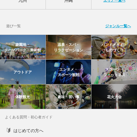
エリア一覧へ
遊び一覧
ジャンル一覧へ
遊園地・
温泉・スパ・
ハンドメイド・
テーマパーク・美術館
リラクゼーション
ものづくり
エンタメ・
スポーツ・
アウトドア
スポーツ観戦
フィットネス
体験観光
趣味・習い事
花火大会
よくある質問・初心者ガイド
はじめての方へ