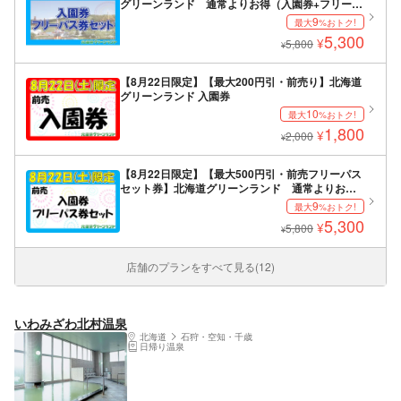
グリーンランド 通常よりお得（入園券+フリーパ
ス券）
9
最大
%おトク!
5,300
¥
5,800
¥
【8月22日限定】【最大200円引・前売り】北海道
グリーンランド 入園券
10
最大
%おトク!
1,800
¥
2,000
¥
【8月22日限定】【最大500円引・前売フリーパス
セット券】北海道グリーンランド 通常よりお得
（入園券+フリーパス券）
9
最大
%おトク!
5,300
¥
5,800
¥
店舗のプランをすべて見る(12)
いわみざわ北村温泉
北海道
石狩・空知・千歳
日帰り温泉