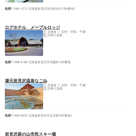
住所
〒068-1213 北海道岩見沢市北村赤川156番地7
ログホテル メープルロッジ
北海道
石狩・空知・千歳
日帰り温泉
住所
〒068-3188 北海道岩見沢市毛陽町183番地
湯元岩見沢温泉なごみ
北海道
石狩・空知・千歳
日帰り温泉
住所
〒068-0833 北海道岩見沢市志文町345番地1
岩見沢萩の山市民スキー場