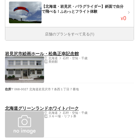
【北海道・岩見沢・パラグライダー】斜面で自分
で飛べる！ふわっとフライト体験
0
¥
店舗のプランをすべて見る(1)
岩見沢市絵画ホール・松島正幸記念館
北海道
石狩・空知・千歳
美術館
住所
〒068-0027 北海道岩見沢市７条西１丁目７番地
北海道グリーンランドホワイトパーク
北海道
石狩・空知・千歳
スキー場・リフト券