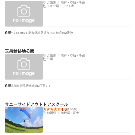
北海道
石狩・空知・千歳
スキー場・リフト券
住所
〒068-0836 北海道岩見沢市上志文町502番地
玉泉館跡地公園
北海道
石狩・空知・千歳
公園
住所
北海道岩見沢市東山3丁目3-1
サニーサイドアウトドアスクール
4.6
(136件)
静岡県
御殿場・富士