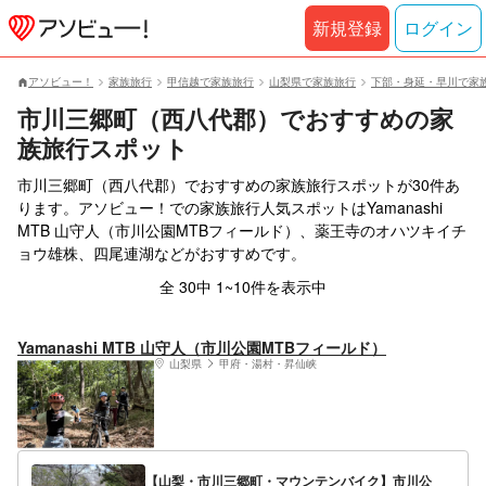
新規登録
ログイン
アソビュー！
家族旅行
甲信越で家族旅行
山梨県で家族旅行
下部・身延・早川で家
市川三郷町（西八代郡）でおすすめの家
族旅行スポット
市川三郷町（西八代郡）でおすすめの家族旅行スポットが30件あ
ります。アソビュー！での家族旅行人気スポットはYamanashi
MTB 山守人（市川公園MTBフィールド）、薬王寺のオハツキイチ
ョウ雄株、四尾連湖などがおすすめです。
全 30中 1~10件を表示中
Yamanashi MTB 山守人（市川公園MTBフィールド）
山梨県
甲府・湯村・昇仙峡
【山梨・市川三郷町・マウンテンバイク】市川公