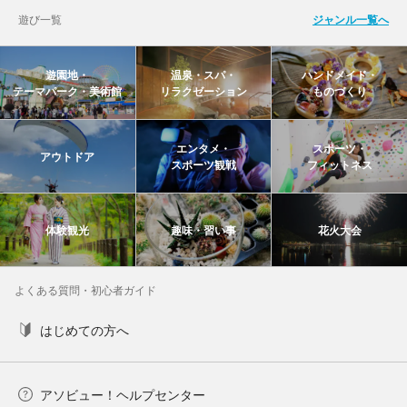
遊び一覧
ジャンル一覧へ
遊園地・
温泉・スパ・
ハンドメイド・
テーマパーク・美術館
リラクゼーション
ものづくり
エンタメ・
スポーツ・
アウトドア
スポーツ観戦
フィットネス
体験観光
趣味・習い事
花火大会
よくある質問・初心者ガイド
はじめての方へ
アソビュー！ヘルプセンター