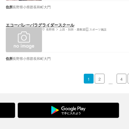
住所
長野県小県郡長和町大門
エコーバレーパラグライダースクール
長野県
上田・別所・鹿教湯
スポーツ施設
住所
長野県小県郡長和町大門
1
2
4
…