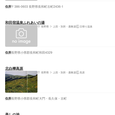
住所
〒386-0603 長野県長和町古町2436-1
和田宿温泉ふれあいの湯
長野県
上田・別所・鹿教湯
日帰り温泉
住所
長野県小県郡長和町和田4329
北白樺高原
長野県
上田・別所・鹿教湯
高原
住所
長野県小県郡長和町大門・長久保・古町
美しの池