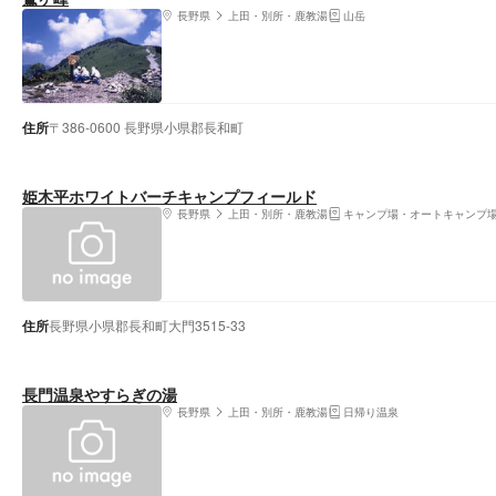
長野県
上田・別所・鹿教湯
山岳
住所
〒386-0600 長野県小県郡長和町
姫木平ホワイトバーチキャンプフィールド
長野県
上田・別所・鹿教湯
キャンプ場・オートキャンプ
住所
長野県小県郡長和町大門3515-33
長門温泉やすらぎの湯
長野県
上田・別所・鹿教湯
日帰り温泉