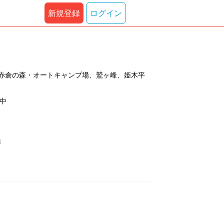
新規登録
ログイン
赤倉の森・オートキャンプ場、鷲ヶ峰、姫木平
示中
場