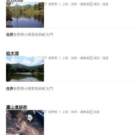
長野県
上田・別所・鹿教湯
湖沼・湿原
住所
長野県小県郡長和町大門
姫木湖
長野県
上田・別所・鹿教湯
湖沼・湿原
住所
長野県小県郡長和町大門
鷹山遺跡群
長野県
上田・別所・鹿教湯
史跡