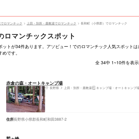
県でロマンチック
上田・別所・鹿教湯でロマンチック
長和町（小県郡）でロマンチック
のロマンチックスポット
ポットが34件あります。アソビュー！でのロマンチック人気スポットは
すめです。
全 34中 1~10件を表
赤倉の森・オートキャンプ場
長野県
上田・別所・鹿教湯
キャンプ場・オートキャンプ
住所
長野県小県郡長和町和田3887-2
鷲ヶ峰