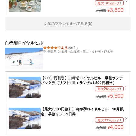
10
最大
%おトク!
3,600
¥
4,000
¥
店舗のプランをすべて見る(5)
白樺湖ロイヤルヒル
4.2
(609件)
長野県
蓼科・白樺湖・車山・女神湖・姫木平
【2,000円割引】白樺湖ロイヤルヒル 早割ランチ
パック券（リフト1日＋ランチ※1,500円相当）
26
最大
%おトク!
5,500
¥
7,500
¥
【最大2,000円割引】白樺湖ロイヤルヒル 10月限
定・早割リフト1日券
33
最大
%おトク!
4,000
¥
6,000
¥