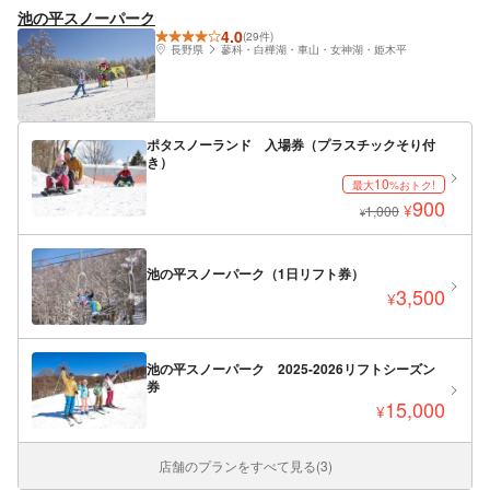
池の平スノーパーク
4.0
(29件)
長野県
蓼科・白樺湖・車山・女神湖・姫木平
ポタスノーランド 入場券（プラスチックそり付
き）
10
最大
%おトク!
900
¥
1,000
¥
池の平スノーパーク（1日リフト券）
3,500
¥
池の平スノーパーク 2025-2026リフトシーズン
券
15,000
¥
店舗のプランをすべて見る(3)