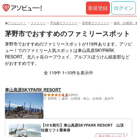
新規登録
ログイン
アソビュー！
ファミリー
甲信越でファミリー
長野県でファミリー
蓼科・白樺湖・
茅野市でおすすめのファミリースポット
茅野市でおすすめのファミリースポットが119件あります。アソビ
ュー！でのファミリー人気スポットは車山高原SKYPARK
RESORT、北八ヶ岳ロープウェイ、アルプスぼうけん組楽部など
がおすすめです。
全 119中 1~10件を表示中
車山高原SKYPARK RESORT
4.6
(499件)
長野県
蓼科・白樺湖・車山・女神湖・姫木平
【10％割引】車山高原SKYPARK RESORT 山頂
往復リフト乗車券
10
最大
%おトク!