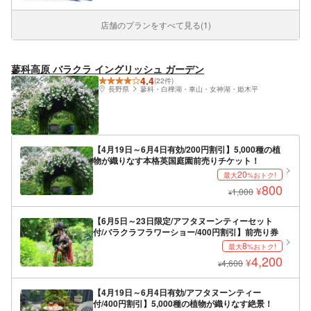
店舗のプランをすべて見る(1)
蓼科高原 バラクラ イングリッシュ ガーデン
4.4
(22件)
長野県
蓼科・白樺湖・車山・女神湖・姫木平
【4月19日～6月4日有効/200円割引】5,000種の植
物が織りなす本格英国庭園前売りチケット！
20
最大
%おトク!
800
¥
1,000
¥
【6月5日～23日限定/アフタヌーンティーセット
付/バラクラフラワーショー/400円割引】前売り券
8
最大
%おトク!
4,200
¥
4,600
¥
【4月19日～6月4日有効/アフタヌーンティー
付/400円割引】5,000種の植物が織りなす絶景！