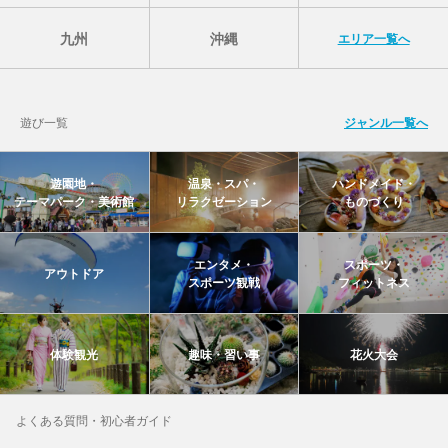
九州
沖縄
エリア一覧へ
遊び一覧
ジャンル一覧へ
遊園地・
温泉・スパ・
ハンドメイド・
テーマパーク・美術館
リラクゼーション
ものづくり
エンタメ・
スポーツ・
アウトドア
スポーツ観戦
フィットネス
体験観光
趣味・習い事
花火大会
よくある質問・初心者ガイド