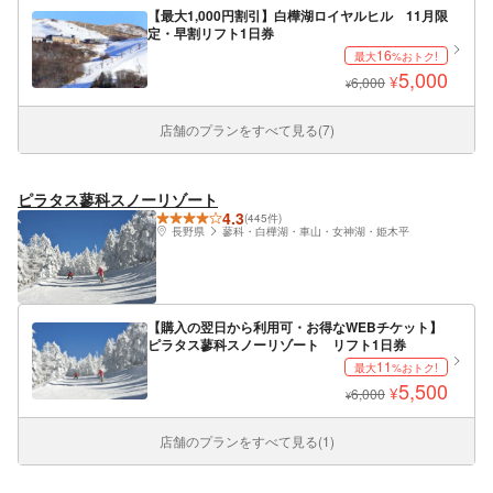
【最大1,000円割引】白樺湖ロイヤルヒル 11月限
定・早割リフト1日券
16
最大
%おトク!
5,000
¥
6,000
¥
店舗のプランをすべて見る(7)
ピラタス蓼科スノーリゾート
4.3
(445件)
長野県
蓼科・白樺湖・車山・女神湖・姫木平
【購入の翌日から利用可・お得なWEBチケット】
ピラタス蓼科スノーリゾート リフト1日券
11
最大
%おトク!
5,500
¥
6,000
¥
店舗のプランをすべて見る(1)