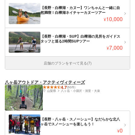
【長野・白樺湖・カヌー】ワンちゃんと一緒に自
然満喫！白樺湖ネイチャーカヌーツアー
10,000
¥
【長野・白樺湖・SUP】白樺湖の見所をガイドス
タッフと巡る2時間SUPツアー
7,000
¥
店舗のプランをすべて見る(7)
八ヶ岳アウトドア・アクティヴィティーズ
4.7
(50件)
山梨県
八ヶ岳・小淵沢・清里・大泉
【長野・八ヶ岳・スノーシュー】なだらかな北八
ヶ岳でスノーシューを楽しもう！
0
¥