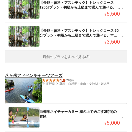
【長野・蓼科・アスレチック】トレックコース
120分プラン・初級から上級まで選んで遊べる、本
格樹上アスレチック！
5,500
¥
【長野・蓼科・アスレチック】トレックコース 60
分プラン・初級から上級まで選んで遊べる、本格
樹上アスレチック！
3,500
¥
店舗のプランをすべて見る(3)
八ヶ岳アドベンチャーツアーズ
4.8
(78件)
長野県
蓼科・白樺湖・車山・女神湖・姫木平
白樺湖ネイチャーカヌー|湖の上で過ごす2時間の
冒険
5,000
¥