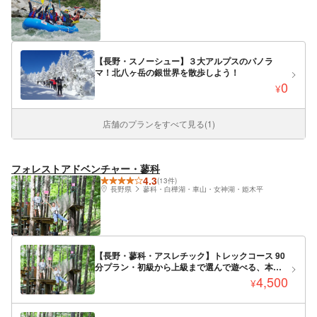
【長野・スノーシュー】３大アルプスのパノラ
マ！北八ヶ岳の銀世界を散歩しよう！
0
¥
店舗のプランをすべて見る(1)
フォレストアドベンチャー・蓼科
4.3
(13件)
長野県
蓼科・白樺湖・車山・女神湖・姫木平
【長野・蓼科・アスレチック】トレックコース 90
分プラン・初級から上級まで選んで遊べる、本格
樹上アスレチック！
4,500
¥