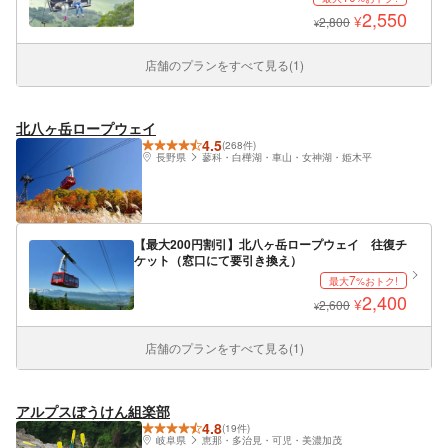
2,550
¥
2,800
¥
店舗のプランをすべて見る(1)
北八ヶ岳ロープウェイ
4.5
(268件)
長野県
蓼科・白樺湖・車山・女神湖・姫木平
【最大200円割引】北八ヶ岳ロープウェイ 往復チ
ケット（窓口にて要引き換え）
7
最大
%おトク!
2,400
¥
2,600
¥
店舗のプランをすべて見る(1)
アルプスぼうけん組楽部
4.8
(19件)
岐阜県
恵那・多治見・可児・美濃加茂