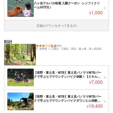
八ヶ岳アルパカ牧場 入園クーポン（+ソフトクリ
ーム50円引）
1,000
¥
店舗のプランをすべて見る(1)
BGH
3.2
(5件)
長野県
上諏訪・下諏訪・岡谷・霧ヶ峰・美ヶ原高原
【長野・富士見・MTB】富士見パノラマMTBパー
クで手ぶらでマウンテンバイク体験！【スキルア
ップエリア】
7,000
¥
【長野・富士見・MTB】富士見パノラマMTBパー
クで手ぶらでマウンテンバイクダウンヒル体験！
【ダウンヒルバイク】
19,400
¥