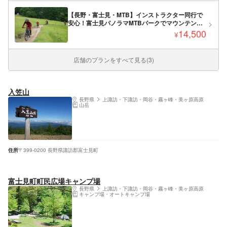
【長野・富士見・MTB】インストラクター同行で
安心！富士見パノラマMTBパークでマウンテンバ
イクレッスン【2時間】
14,500
¥
店舗のプランをすべて見る(3)
入笠山
長野県
上諏訪・下諏訪・岡谷・霧ヶ峰・美ヶ原高原
山岳
住所
〒399-0200 長野県諏訪郡富士見町
富士見町町民広場キャンプ場
長野県
上諏訪・下諏訪・岡谷・霧ヶ峰・美ヶ原高原
キャンプ場・オートキャンプ場