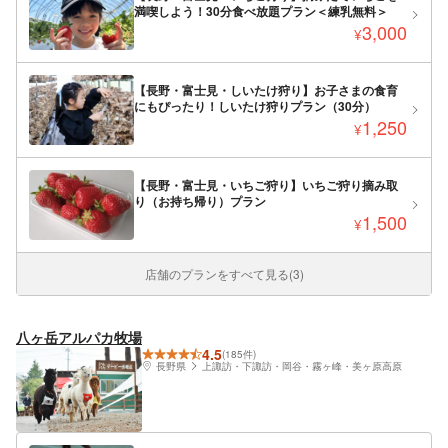
満喫しよう！30分食べ放題プラン＜練乳無料＞
3,000
¥
【長野・富士見・しいたけ狩り】お子さまの食育
にもぴったり！しいたけ狩りプラン（30分）
1,250
¥
【長野・富士見・いちご狩り】いちご狩り摘み取
り（お持ち帰り）プラン
1,500
¥
店舗のプランをすべて見る(3)
八ヶ岳アルパカ牧場
4.5
(185件)
長野県
上諏訪・下諏訪・岡谷・霧ヶ峰・美ヶ原高原