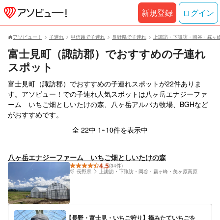
新規登録
ログイン
アソビュー！
子連れ
甲信越で子連れ
長野県で子連れ
上諏訪・下諏訪・岡谷・霧ヶ
富士見町（諏訪郡）でおすすめの子連れ
スポット
富士見町（諏訪郡）でおすすめの子連れスポットが22件ありま
す。アソビュー！での子連れ人気スポットは八ヶ岳エナジーファ
ーム いちご畑としいたけの森、八ヶ岳アルパカ牧場、BGHなど
がおすすめです。
全 22中 1~10件を表示中
八ヶ岳エナジーファーム いちご畑としいたけの森
4.5
(34件)
長野県
上諏訪・下諏訪・岡谷・霧ヶ峰・美ヶ原高原
【長野・富士見・いちご狩り】摘みたていちごを