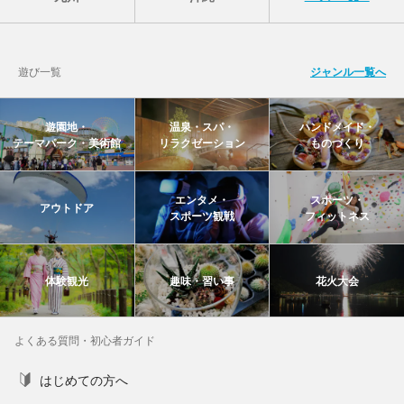
遊び一覧
ジャンル一覧へ
遊園地・
温泉・スパ・
ハンドメイド・
テーマパーク・美術館
リラクゼーション
ものづくり
エンタメ・
スポーツ・
アウトドア
スポーツ観戦
フィットネス
体験観光
趣味・習い事
花火大会
よくある質問・初心者ガイド
はじめての方へ