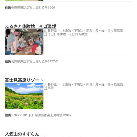
住所
長野県諏訪郡富士見町乙事1000
ふるさと体験館 そば道場
長野県
上諏訪・下諏訪・岡谷・霧ヶ峰・美ヶ原高原
そば打ち体験・そば打ち教室
住所
長野県諏訪郡富士見町乙事3777-3
富士見高原リゾート
長野県
上諏訪・下諏訪・岡谷・霧ヶ峰・美ヶ原高原
高原
住所
〒399-0101 長野県諏訪郡富士見町境12067
入笠山のすずらん