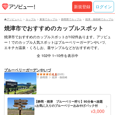
新規登録
ログイン
アソビュー！
カップル
東海でカップル
静岡県でカップル
焼津・御前崎でカップル
焼津市でおすすめのカップルスポット
焼津市でおすすめのカップルスポットが102件あります。アソビュ
ー！でのカップル人気スポットはブルーベリーガーデンやいづ、
エキチカ温泉・くろしお、葵サンプルなどがおすすめです。
全 102中 1~10件を表示中
ブルーベリーガーデンやいづ
4.6
(20件)
静岡県
焼津・御前崎
【静岡・焼津 ブルーベリー狩り】90分食べ放題
+お気に入りのブルーベリーおみやげパック付
3,000
¥