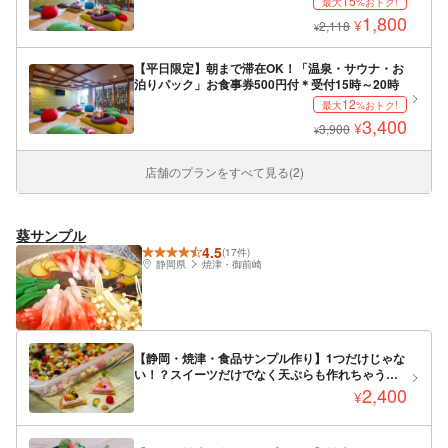
15
最大
%おトク!
1,800
¥
2,118
¥
【平日限定】朝まで滞在OK！「温泉・サウナ・お
泊りパック」お食事券500円付＊受付15時～20時
12
最大
%おトク!
3,400
¥
3,900
¥
店舗のプランをすべて見る(2)
葵サンプル
4.5
(17件)
静岡県
焼津・御前崎
【静岡・焼津・食品サンプル作り】1つだけじゃな
い！？スイーツだけでなく天ぷらも作れちゃう贅
沢セットコース＜手ぶらOK！＞
2,400
¥