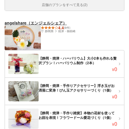
店舗のプランをすべて見る(2)
angelshare（エンジェルシェア）
4.4
(9件)
静岡県
焼津・御前崎
【静岡・焼津・ハーバリウム】大小2本も作れる贅
沢プラン！ハーバリウム制作（2本）
0
¥
【静岡・焼津・手作りアクセサリー】浮き玉がお
洒落に変身！びん玉アクセサリーづくり（1個）
0
¥
【静岡・焼津・手作り雑貨】本物の花材を使って
お顔を表現！フラワードール愛花づくり（1個）
0
¥