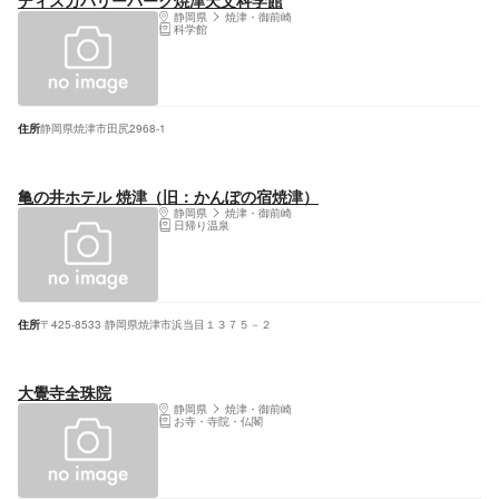
ディスカバリーパーク焼津天文科学館
静岡県
焼津・御前崎
科学館
住所
静岡県焼津市田尻2968-1
亀の井ホテル 焼津（旧：かんぽの宿焼津）
静岡県
焼津・御前崎
日帰り温泉
住所
〒425-8533 静岡県焼津市浜当目１３７５－２
大覺寺全珠院
静岡県
焼津・御前崎
お寺・寺院・仏閣