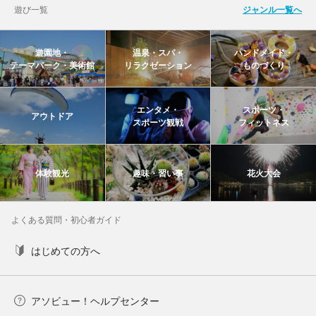
遊び一覧
ジャンル一覧へ
遊園地・
温泉・スパ・
ハンドメイド・
テーマパーク・美術館
リラクゼーション
ものづくり
エンタメ・
スポーツ・
アウトドア
スポーツ観戦
フィットネス
体験観光
趣味・習い事
花火大会
よくある質問・初心者ガイド
はじめての方へ
アソビュー！ヘルプセンター