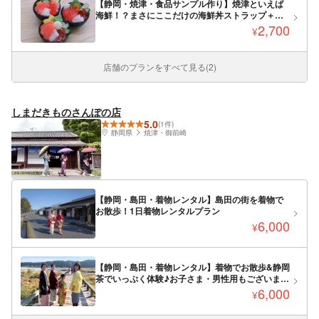
【静岡・焼津・食品サンプル作り】焼津といえば
海鮮！？まさにここだけの海鮮丼ストラップ＋天
ぷらのサンプル作り体験
2,700
¥
店舗のプランをすべて見る(2)
しまだきものさんぽの店
5.0
(1件)
静岡県
焼津・御前崎
【静岡・島田・着物レンタル】島田の街を着物で
お散歩！1日着物レンタルプラン
6,000
¥
【静岡・島田・着物レンタル】着物でお散歩&静岡
茶でいっぷく体験♪お子さま・男性用もございま
す！
6,000
¥