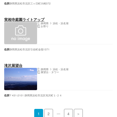
住所
静岡県浜松市北区三ヶ日町大崎372
実相寺庭園ライトアップ
静岡県
浜松・浜名湖
お祭り
住所
静岡県浜松市北区引佐町金指1371
滝沢展望台
静岡県
浜松・浜名湖
展望台・タワー
住所
〒431-2101 静岡県浜松市北区滝沢町１-２４
…
1
2
4
＞