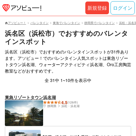
新規登録
ログイン
アソビュー！
バレンタイン
東海でバレンタイン
静岡県でバレンタイン
浜松・浜名
浜名区（浜松市）でおすすめのバレンタ
インスポット
浜名区（浜松市）でおすすめのバレンタインスポットが31件あり
ます。アソビュー！でのバレンタイン人気スポットは東急リゾー
トタウン浜名湖、ウォーターアクティビティ浜名湖、Oro工房陶芸
教室などがおすすめです。
全 31中 1~10件を表示中
東急リゾートタウン浜名湖
4.5
(126件)
静岡県
浜松・浜名湖