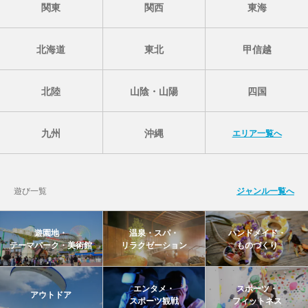
関東
関西
東海
北海道
東北
甲信越
北陸
山陰・山陽
四国
九州
沖縄
エリア一覧へ
遊び一覧
ジャンル一覧へ
遊園地・
温泉・スパ・
ハンドメイド・
テーマパーク・美術館
リラクゼーション
ものづくり
エンタメ・
スポーツ・
アウトドア
スポーツ観戦
フィットネス