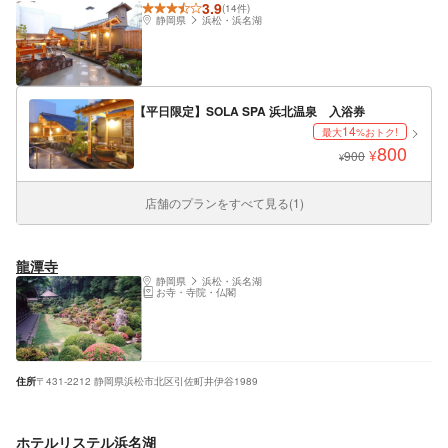
3.9
(14件)
静岡県
浜松・浜名湖
【平日限定】SOLA SPA 浜北温泉 入浴券
14
最大
%おトク!
800
¥
900
¥
店舗のプランをすべて見る(1)
龍潭寺
静岡県
浜松・浜名湖
お寺・寺院・仏閣
住所
〒431-2212 静岡県浜松市北区引佐町井伊谷1989
ホテルリステル浜名湖