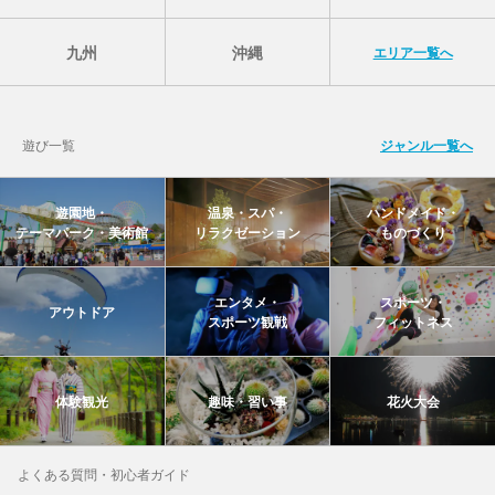
九州
沖縄
エリア一覧へ
遊び一覧
ジャンル一覧へ
遊園地・
温泉・スパ・
ハンドメイド・
テーマパーク・美術館
リラクゼーション
ものづくり
エンタメ・
スポーツ・
アウトドア
スポーツ観戦
フィットネス
体験観光
趣味・習い事
花火大会
よくある質問・初心者ガイド