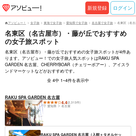
新規登録
ログイン
アソビュー！
女子旅
東海で女子旅
愛知県で女子旅
名古屋で女子旅
名東区（名古
名東区（名古屋市）・藤が丘でおすすめ
の女子旅スポット
名東区（名古屋市）・藤が丘でおすすめの女子旅スポットが4件あ
ります。アソビュー！での女子旅人気スポットはRAKU SPA
GARDEN 名古屋、CHERRYBOAR（チェリーボアー）、アイスラ
ンドマーケットなどがおすすめです。
全 4中 1~4件を表示中
RAKU SPA GARDEN 名古屋
4.4
(2,313件)
愛知県
名古屋
RAKU SPA GARDEN 名古屋（入館＋タオルセッ