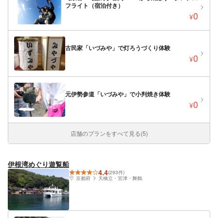
フライト（宿泊付き）
0
¥
古民家「いづみや」で灯ろうづくり体験
0
¥
元伊勢参道「いづみや」で小判焼き体験
0
¥
店舗のプランをすべて見る(5)
伊根湾めぐり遊覧船
4.4
(293件)
京都府
天橋立・宮津・舞鶴