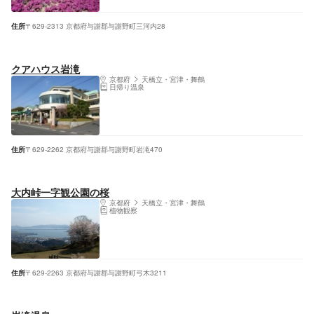
住所
〒629-2313 京都府与謝郡与謝野町三河内28
クアハウス岩滝
京都府
天橋立・宮津・舞鶴
日帰り温泉
住所
〒629-2262 京都府与謝郡与謝野町岩滝470
大内峠一字観公園の桜
京都府
天橋立・宮津・舞鶴
植物観察
住所
〒629-2263 京都府与謝郡与謝野町弓木3211