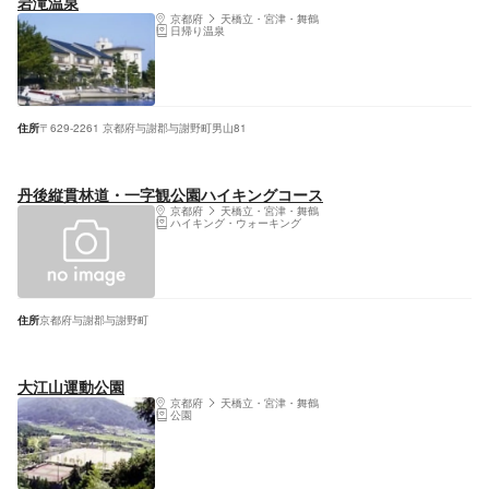
岩滝温泉
京都府
天橋立・宮津・舞鶴
日帰り温泉
住所
〒629-2261 京都府与謝郡与謝野町男山81
丹後縦貫林道・一字観公園ハイキングコース
京都府
天橋立・宮津・舞鶴
ハイキング・ウォーキング
住所
京都府与謝郡与謝野町
大江山運動公園
京都府
天橋立・宮津・舞鶴
公園