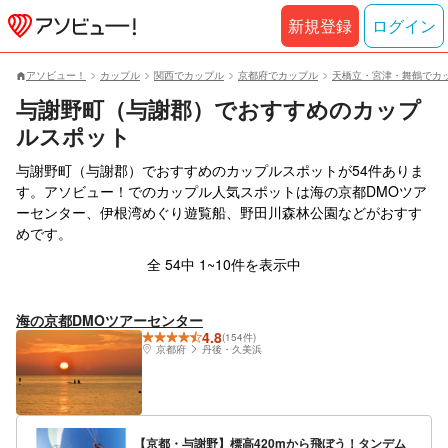
新規登録
ログイン
アソビュー！
カップル
関西でカップル
京都府でカップル
天橋立・宮津・舞鶴でカ
与謝野町（与謝郡）でおすすめのカップ
ルスポット
与謝野町（与謝郡）でおすすめのカップルスポットが54件ありま
す。アソビュー！でのカップル人気スポットは海の京都DMOツア
ーセンター、伊根湾めぐり遊覧船、野田川森林公園などがおすす
めです。
全 54中 1~10件を表示中
海の京都DMOツアーセンター
4.8
(154件)
京都府
丹後・久美浜
【京都・与謝野】標高420mから飛ぼう！タンデム