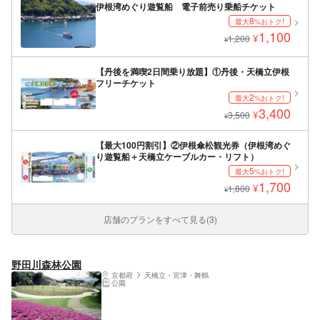
伊根湾めぐり遊覧船 電子前売り乗船チケット
8
最大
%おトク!
1,100
¥
1,200
¥
【丹後を満喫2日間乗り放題】①丹後・天橋立伊根
フリーチケット
2
最大
%おトク!
3,400
¥
3,500
¥
【最大100円割引】②伊根傘松観光券（伊根湾めぐ
り遊覧船＋天橋立ケーブルカー・リフト）
5
最大
%おトク!
1,700
¥
1,800
¥
店舗のプランをすべて見る(3)
野田川森林公園
京都府
天橋立・宮津・舞鶴
公園