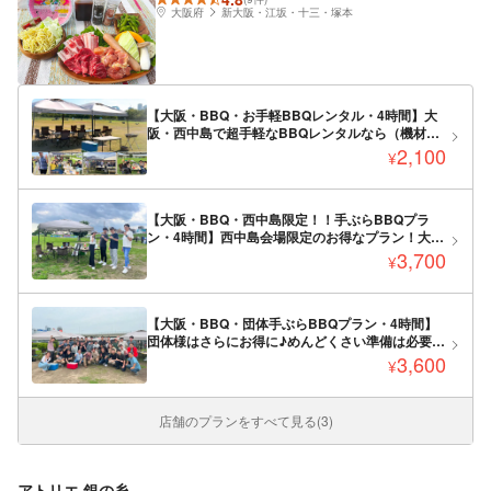
大阪府
新大阪・江坂・十三・塚本
【大阪・BBQ・お手軽BBQレンタル・4時間】大
阪・西中島で超手軽なBBQレンタルなら（機材の
みレンタル食材なし）＜BBQ SORTE＞
2,100
¥
【大阪・BBQ・西中島限定！！手ぶらBBQプラ
ン・4時間】西中島会場限定のお得なプラン！大
阪・西中島でお手軽バーベキューレンタルなら＜
3,700
¥
BBQ SORTE＞
【大阪・BBQ・団体手ぶらBBQプラン・4時間】
団体様はさらにお得に♪めんどくさい準備は必要な
いので、手軽にBBQが楽しめます！大人数でわい
3,600
¥
わい楽しもう！＜BBQ SORTE＞
店舗のプランをすべて見る(3)
アトリエ 銀の糸