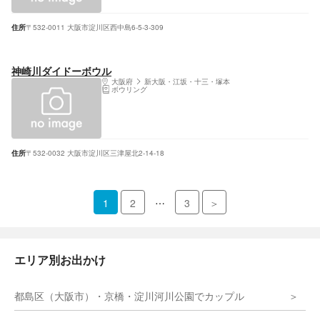
住所
〒532-0011 大阪市淀川区西中島6-5-3-309
神崎川ダイドーボウル
大阪府
新大阪・江坂・十三・塚本
ボウリング
住所
〒532-0032 大阪市淀川区三津屋北2-14-18
…
1
2
3
＞
エリア別お出かけ
都島区（大阪市）・京橋・淀川河川公園でカップル