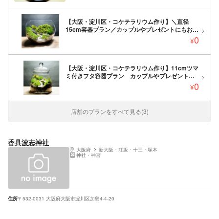
【大阪・淀川区・コケテラリウム作り】＼直径
15cm容器プラン／カップルやプレゼントにもおス
スメ♪苔のインテリア
0
¥
【大阪・淀川区・コケテラリウム作り】11cmツマ
ミ付きフタ容器プラン カップルやプレゼントに
もおススメ 苔のインテリア
0
¥
店舗のプランをすべて見る(3)
香具波志神社
大阪府
新大阪・江坂・十三・塚本
神社・神宮
住所
〒532-0031 大阪府大阪市淀川区加島4-4-20