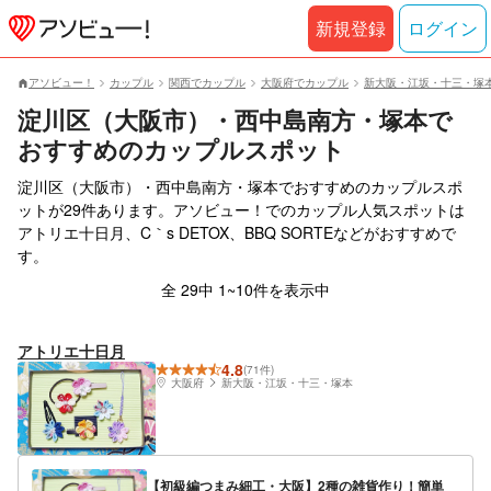
新規登録
ログイン
アソビュー！
カップル
関西でカップル
大阪府でカップル
新大阪・江坂・十三・塚
淀川区（大阪市）・西中島南方・塚本で
おすすめのカップルスポット
淀川区（大阪市）・西中島南方・塚本でおすすめのカップルスポ
ットが29件あります。アソビュー！でのカップル人気スポットは
アトリエ十日月、C｀s DETOX、BBQ SORTEなどがおすすめで
す。
全 29中 1~10件を表示中
アトリエ十日月
4.8
(71件)
大阪府
新大阪・江坂・十三・塚本
【初級編つまみ細工・大阪】2種の雑貨作り！簡単