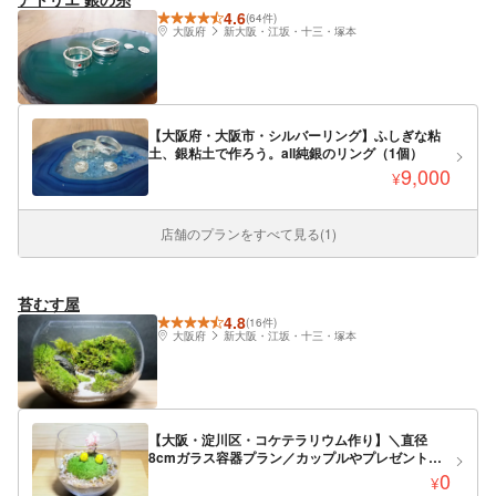
4.6
(64件)
大阪府
新大阪・江坂・十三・塚本
【大阪府・大阪市・シルバーリング】ふしぎな粘
土、銀粘土で作ろう。all純銀のリング（1個）
9,000
¥
店舗のプランをすべて見る(1)
苔むす屋
4.8
(16件)
大阪府
新大阪・江坂・十三・塚本
【大阪・淀川区・コケテラリウム作り】＼直径
8cmガラス容器プラン／カップルやプレゼントに
もおススメ♪苔のインテリア
0
¥