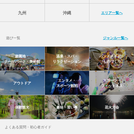
九州
沖縄
エリア一覧へ
遊び一覧
ジャンル一覧へ
遊園地・
温泉・スパ・
ハンドメイド・
テーマパーク・美術館
リラクゼーション
ものづくり
エンタメ・
スポーツ・
アウトドア
スポーツ観戦
フィットネス
体験観光
趣味・習い事
花火大会
よくある質問・初心者ガイド