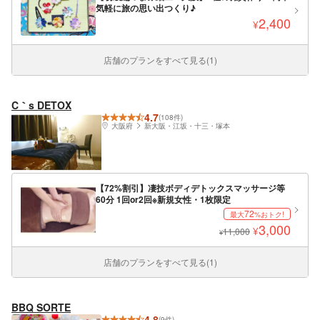
気軽に旅の思い出つくり♪
2,400
¥
店舗のプランをすべて見る(1)
C｀s DETOX
4.7
(108件)
大阪府
新大阪・江坂・十三・塚本
【72%割引】凄技ボディデトックスマッサージ等
60分 1回or2回※新規女性・1枚限定
72
最大
%おトク!
3,000
¥
11,000
¥
店舗のプランをすべて見る(1)
BBQ SORTE
4.8
(9件)